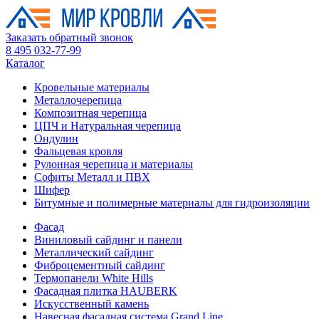
Заказать обратный звонок
8 495 032-77-99
Каталог
Кровельные материалы
Металлочерепица
Композитная черепица
ЦПЧ и Натуральная черепица
Ондулин
Фальцевая кровля
Рулонная черепица и материалы
Софиты Металл и ПВХ
Шифер
Битумные и полимерные материалы для гидроизоляции
Фасад
Виниловый сайдинг и панели
Металлический сайдинг
Фиброцементный сайдинг
Термопанели White Hills
Фасадная плитка HAUBERK
Искусственный камень
Навесная фасадная система Grand Line