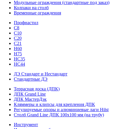
Модульные ограждения (стандартные под заказ)
Колпаки на столб
Временные ограждения
Профнастил
С8
С10
С20
С21
H60
H75
HС35
НС44
ДЭ Стандарт и Нестандарт
Стандартные ДЭ
Террасная доска (ДПК)
ДПК Grand Line
ДПК МастерДэк
Кляммеры и клипсы для крепления ДПК
Регулируемые опоры и алюминиевые лаги Hilst
Столб Grand Line ДПК 100х100 мм (на трубу)
Инструмент