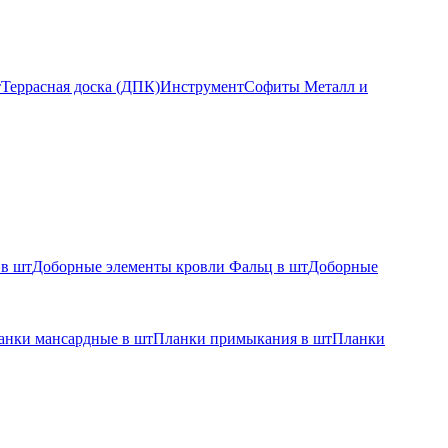
т
Террасная доска (ДПК)
Инструмент
Софиты Металл и
 в шт
Доборные элементы кровли Фальц в шт
Доборные
анки мансардные в шт
Планки примыкания в шт
Планки