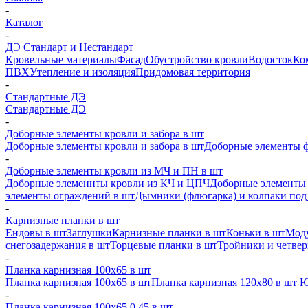
-
Каталог
-
ДЭ Стандарт и Нестандарт
Кровельные материалы
Фасад
Обустройство кровли
Водосток
Ко
ПВХ
Утепление и изоляция
Придомовая территория
-
Стандартные ДЭ
Стандартные ДЭ
-
Доборные элементы кровли и забора в шт
Доборные элементы кровли и забора в шт
Доборные элементы ф
-
Доборные элементы кровли из МЧ и ПН в шт
Доборные элеменнты кровли из КЧ и ЦПЧ
Доборные элементы 
элементы ограждений в шт
Дымники (флюгарка) и колпаки под 
-
Карнизные планки в шт
Ендовы в шт
Заглушки
Карнизные планки в шт
Коньки в шт
Моду
снегозадержания в шт
Торцевые планки в шт
Тройники и четве
-
Планка карнизная 100х65 в шт
Планка карнизная 100х65 в шт
Планка карнизная 120х80 в шт 
-
Планка карнизная 100х65 0,45 в шт