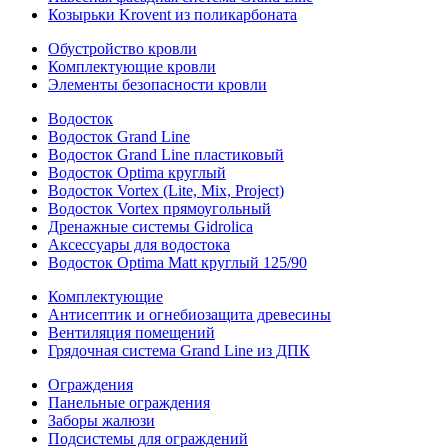
Козырьки Krovent из поликарбоната
Обустройство кровли
Комплектующие кровли
Элементы безопасности кровли
Водосток
Водосток Grand Line
Водосток Grand Line пластиковый
Водосток Optima круглый
Водосток Vortex (Lite, Mix, Project)
Водосток Vortex прямоугольный
Дренажные системы Gidrolica
Аксессуары для водостока
Водосток Optima Matt круглый 125/90
Комплектующие
Антисептик и огнебиозащита древесины
Вентиляция помещений
Грядочная система Grand Line из ДПК
Ограждения
Панельные ограждения
Заборы жалюзи
Подсистемы для ограждений