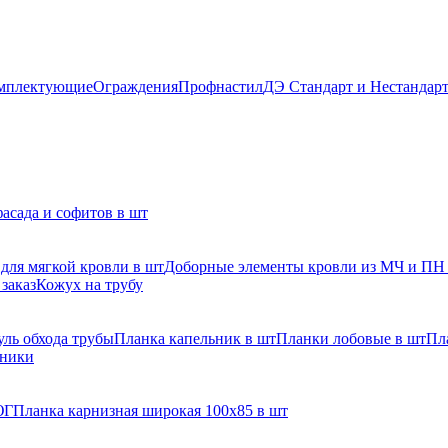
мплектующие
Ограждения
Профнастил
ДЭ Стандарт и Нестандар
асада и софитов в шт
для мягкой кровли в шт
Доборные элементы кровли из МЧ и ПН
заказ
Кожух на трубу
ль обхода трубы
Планка капельник в шт
Планки лобовые в шт
Пл
рники
ЮГ
Планка карнизная широкая 100х85 в шт