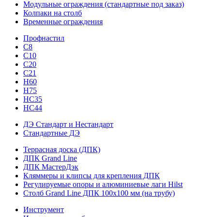
Модульные ограждения (стандартные под заказ)
Колпаки на столб
Временные ограждения
Профнастил
С8
С10
С20
С21
H60
H75
HС35
НС44
ДЭ Стандарт и Нестандарт
Стандартные ДЭ
Террасная доска (ДПК)
ДПК Grand Line
ДПК МастерДэк
Кляммеры и клипсы для крепления ДПК
Регулируемые опоры и алюминиевые лаги Hilst
Столб Grand Line ДПК 100х100 мм (на трубу)
Инструмент