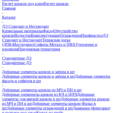
Расчет кровли под ключ
Расчет кровли
Главная
-
Каталог
-
ДЭ Стандарт и Нестандарт
Кровельные материалы
Фасад
Обустройство
кровли
Водосток
Комплектующие
Ограждения
Профнастил
ДЭ
Стандарт и Нестандарт
Террасная доска
(ДПК)
Инструмент
Софиты Металл и ПВХ
Утепление и
изоляция
Придомовая территория
-
Стандартные ДЭ
Стандартные ДЭ
-
Доборные элементы кровли и забора в шт
Доборные элементы кровли и забора в шт
Доборные элементы
фасада и софитов в шт
-
Доборные элементы кровли из МЧ и ПН в шт
Доборные элеменнты кровли из КЧ и ЦПЧ
Доборные
элементы для мягкой кровли в шт
Доборные элементы кровли
из МЧ и ПН в шт
Доборные элементы кровли Фальц в
шт
Доборные элементы ограждений в шт
Дымники (флюгарка)
и колпаки под заказ
Кожух на трубу