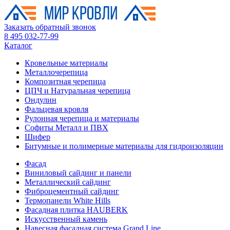
Заказать обратный звонок
8 495 032-77-99
Каталог
Кровельные материалы
Металлочерепица
Композитная черепица
ЦПЧ и Натуральная черепица
Ондулин
Фальцевая кровля
Рулонная черепица и материалы
Софиты Металл и ПВХ
Шифер
Битумные и полимерные материалы для гидроизоляции
Фасад
Виниловый сайдинг и панели
Металлический сайдинг
Фиброцементный сайдинг
Термопанели White Hills
Фасадная плитка HAUBERK
Искусственный камень
Навесная фасадная система Grand Line