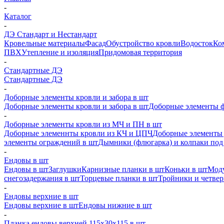
-
Каталог
-
ДЭ Стандарт и Нестандарт
Кровельные материалы
Фасад
Обустройство кровли
Водосток
Ко
ПВХ
Утепление и изоляция
Придомовая территория
-
Стандартные ДЭ
Стандартные ДЭ
-
Доборные элементы кровли и забора в шт
Доборные элементы кровли и забора в шт
Доборные элементы ф
-
Доборные элементы кровли из МЧ и ПН в шт
Доборные элеменнты кровли из КЧ и ЦПЧ
Доборные элементы 
элементы ограждений в шт
Дымники (флюгарка) и колпаки под 
-
Ендовы в шт
Ендовы в шт
Заглушки
Карнизные планки в шт
Коньки в шт
Моду
снегозадержания в шт
Торцевые планки в шт
Тройники и четве
-
Ендовы верхние в шт
Ендовы верхние в шт
Ендовы нижние в шт
-
Планка ендовы верхней 115х30х115 в шт.