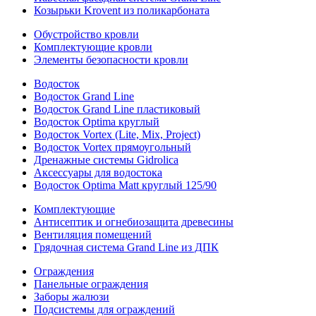
Козырьки Krovent из поликарбоната
Обустройство кровли
Комплектующие кровли
Элементы безопасности кровли
Водосток
Водосток Grand Line
Водосток Grand Line пластиковый
Водосток Optima круглый
Водосток Vortex (Lite, Mix, Project)
Водосток Vortex прямоугольный
Дренажные системы Gidrolica
Аксессуары для водостока
Водосток Optima Matt круглый 125/90
Комплектующие
Антисептик и огнебиозащита древесины
Вентиляция помещений
Грядочная система Grand Line из ДПК
Ограждения
Панельные ограждения
Заборы жалюзи
Подсистемы для ограждений