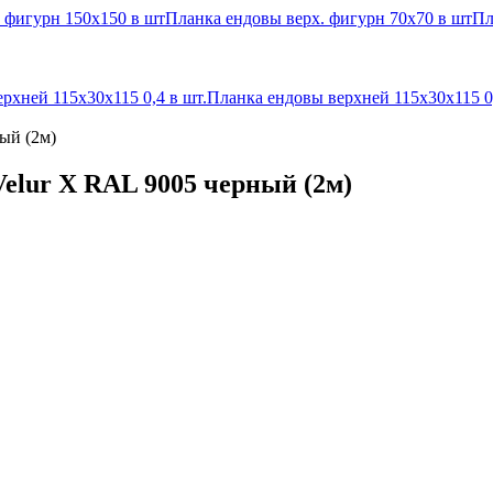
 фигурн 150x150 в шт
Планка ендовы верх. фигурн 70x70 в шт
Пл
рхней 115х30х115 0,4 в шт.
Планка ендовы верхней 115х30х115 0,
ый (2м)
Velur X RAL 9005 черный (2м)