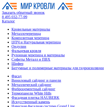
Заказать обратный звонок
8 495 032-77-99
Каталог
Кровельные материалы
Металлочерепица
Композитная черепица
ЦПЧ и Натуральная черепица
Ондулин
Фальцевая кровля
Рулонная черепица и материалы
Софиты Металл и ПВХ
Шифер
Битумные и полимерные материалы для гидроизоляции
Фасад
Виниловый сайдинг и панели
Металлический сайдинг
Фиброцементный сайдинг
Термопанели White Hills
Фасадная плитка HAUBERK
Искусственный камень
Навесная фасадная система Grand Line