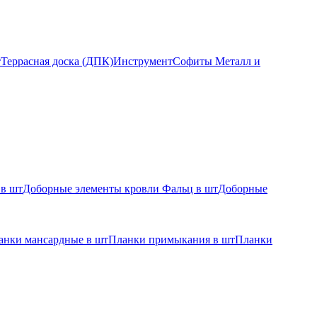
т
Террасная доска (ДПК)
Инструмент
Софиты Металл и
 в шт
Доборные элементы кровли Фальц в шт
Доборные
анки мансардные в шт
Планки примыкания в шт
Планки