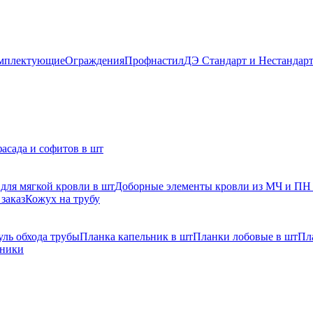
мплектующие
Ограждения
Профнастил
ДЭ Стандарт и Нестандар
асада и софитов в шт
для мягкой кровли в шт
Доборные элементы кровли из МЧ и ПН
заказ
Кожух на трубу
ль обхода трубы
Планка капельник в шт
Планки лобовые в шт
Пл
рники