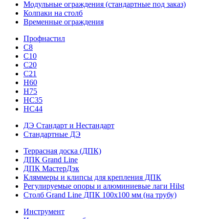
Модульные ограждения (стандартные под заказ)
Колпаки на столб
Временные ограждения
Профнастил
С8
С10
С20
С21
H60
H75
HС35
НС44
ДЭ Стандарт и Нестандарт
Стандартные ДЭ
Террасная доска (ДПК)
ДПК Grand Line
ДПК МастерДэк
Кляммеры и клипсы для крепления ДПК
Регулируемые опоры и алюминиевые лаги Hilst
Столб Grand Line ДПК 100х100 мм (на трубу)
Инструмент