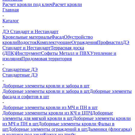
Расчет кровли под ключ
Расчет кровли
Главная
-
Каталог
-
ДЭ Стандарт и Нестандарт
Кровельные материалы
Фасад
Обустройство
кровли
Водосток
Комплектующие
Ограждения
Профнастил
ДЭ
Стандарт и Нестандарт
Террасная доска
(ДПК)
Инструмент
Софиты Металл и ПВХ
Утепление и
изоляция
Придомовая территория
-
Стандартные ДЭ
Стандартные ДЭ
-
Доборные элементы кровли и забора в шт
Доборные элементы кровли и забора в шт
Доборные элементы
фасада и софитов в шт
-
Доборные элементы кровли из МЧ и ПН в шт
Доборные элеменнты кровли из КЧ и ЦПЧ
Доборные
элементы для мягкой кровли в шт
Доборные элементы кровли
из МЧ и ПН в шт
Доборные элементы кровли Фальц в
шт
Доборные элементы ограждений в шт
Дымники (флюгарка)
и колпаки под заказ
Кожух на трубу