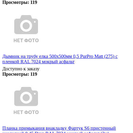
Просмотры:
119
Дымник на трубу елка 500х500мм 0,5 PurPro Matt (275) с
пленкой RAL 7024 мокрый асфальт
Доступно к заказу
Просмотры:
119
Планка примыкания внакладку Фартук S6 пристенный