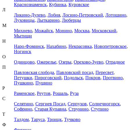
Краснознаменск
,
Кубинка
,
Куровское
Л
Ликино-Дулево
,
Лобня
,
Лосино-Петровский
,
Лотошино
,
Луховицы
,
Лыткарино
,
Люберцы
М
Михнево
,
Можайск
,
Монино
,
Москва
,
Московский
,
Мытищи
Н
Наро-Фоминск
,
Нахабино
,
Некрасовка
,
Новопетровское
,
Ногинск
О
Одинцово
,
Ожерелье
,
Озеры
,
Орехово-Зуево
,
Отрадное
П
Павловская слобода
,
Павловский посад
,
Пересвет
,
Петушки
,
Пироговский
,
Подольск
,
Покров
,
Протвино
,
Пушкино
,
Пущино
Р
Раменское
,
Реутов
,
Рошаль
,
Руза
С
Селятино
,
Сергиев Посад
,
Серпухов
,
Солнечногорск
,
Софрино
,
Старая Купавна
,
Струнино
,
Ступино
Т
Талдом
,
Таруса
,
Троицк
,
Тучково
Ф
Фрязино