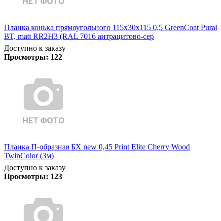
Планка конька прямоугольного 115х30х115 0,5 GreenCoat Pural
BT, matt RR2Н3 (RAL 7016 антрацитово-сер
Доступно к заказу
Просмотры:
122
Планка П-образная БХ new 0,45 Print Elite Cherry Wood
TwinColor (3м)
Доступно к заказу
Просмотры:
123