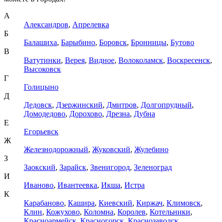
А
Александров
,
Апрелевка
Б
Балашиха
,
Барыбино
,
Боровск
,
Бронницы
,
Бутово
В
Ватутинки
,
Верея
,
Видное
,
Волоколамск
,
Воскресенск
,
Высоковск
Г
Голицыно
Д
Дедовск
,
Дзержинский
,
Дмитров
,
Долгопрудный
,
Домодедово
,
Дорохово
,
Дрезна
,
Дубна
Е
Егорьевск
Ж
Железнодорожный
,
Жуковский
,
Жулебино
З
Заокский
,
Зарайск
,
Звенигород
,
Зеленоград
И
Иваново
,
Ивантеевка
,
Икша
,
Истра
К
Карабаново
,
Кашира
,
Киевский
,
Киржач
,
Климовск
,
Клин
,
Кожухово
,
Коломна
,
Королев
,
Котельники
,
Красноармейск
,
Красногорск
,
Краснозаводск
,