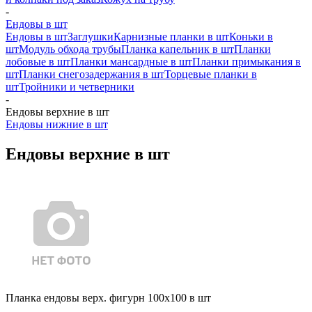
-
Ендовы в шт
Ендовы в шт
Заглушки
Карнизные планки в шт
Коньки в
шт
Модуль обхода трубы
Планка капельник в шт
Планки
лобовые в шт
Планки мансардные в шт
Планки примыкания в
шт
Планки снегозадержания в шт
Торцевые планки в
шт
Тройники и четверники
-
Ендовы верхние в шт
Ендовы нижние в шт
Ендовы верхние в шт
Планка ендовы верх. фигурн 100x100 в шт