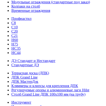
Модульные ограждения (стандартные под заказ)
Колпаки на столб
Временные ограждения
Профнастил
С8
С10
С20
С21
H60
H75
HС35
НС44
ДЭ Стандарт и Нестандарт
Стандартные ДЭ
Террасная доска (ДПК)
ДПК Grand Line
ДПК МастерДэк
Кляммеры и клипсы для крепления ДПК
Регулируемые опоры и алюминиевые лаги Hilst
Столб Grand Line ДПК 100х100 мм (на трубу)
Инструмент