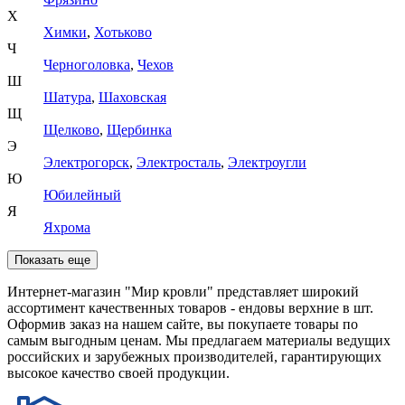
Х
Химки
,
Хотьково
Ч
Черноголовка
,
Чехов
Ш
Шатура
,
Шаховская
Щ
Щелково
,
Щербинка
Э
Электрогорск
,
Электросталь
,
Электроугли
Ю
Юбилейный
Я
Яхрома
Показать еще
Интернет-магазин "Мир кровли" представляет широкий
ассортимент качественных товаров - ендовы верхние в шт.
Оформив заказ на нашем сайте, вы покупаете товары по
самым выгодным ценам. Мы предлагаем материалы ведущих
российских и зарубежных производителей, гарантирующих
высокое качество своей продукции.