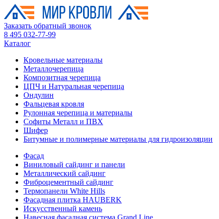
Заказать обратный звонок
8 495 032-77-99
Каталог
Кровельные материалы
Металлочерепица
Композитная черепица
ЦПЧ и Натуральная черепица
Ондулин
Фальцевая кровля
Рулонная черепица и материалы
Софиты Металл и ПВХ
Шифер
Битумные и полимерные материалы для гидроизоляции
Фасад
Виниловый сайдинг и панели
Металлический сайдинг
Фиброцементный сайдинг
Термопанели White Hills
Фасадная плитка HAUBERK
Искусственный камень
Навесная фасадная система Grand Line