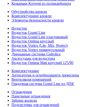
Козырьки Krovent из поликарбоната
Обустройство кровли
Комплектующие кровли
Элементы безопасности кровли
Водосток
Водосток Grand Line
Водосток Grand Line пластиковый
Водосток Optima круглый
Водосток Vortex (Lite, Mix, Project)
Водосток Vortex прямоугольный
Дренажные системы Gidrolica
Аксессуары для водостока
Водосток Optima Matt круглый 125/90
Комплектующие
Антисептик и огнебиозащита древесины
Вентиляция помещений
Грядочная система Grand Line из ДПК
Ограждения
Панельные ограждения
Заборы жалюзи
Подсистемы для ограждений