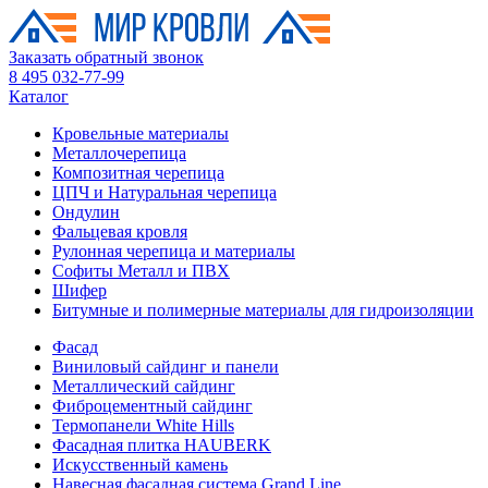
Заказать обратный звонок
8 495 032-77-99
Каталог
Кровельные материалы
Металлочерепица
Композитная черепица
ЦПЧ и Натуральная черепица
Ондулин
Фальцевая кровля
Рулонная черепица и материалы
Софиты Металл и ПВХ
Шифер
Битумные и полимерные материалы для гидроизоляции
Фасад
Виниловый сайдинг и панели
Металлический сайдинг
Фиброцементный сайдинг
Термопанели White Hills
Фасадная плитка HAUBERK
Искусственный камень
Навесная фасадная система Grand Line