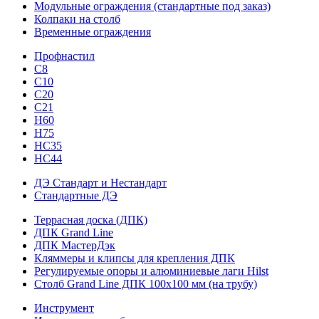
Модульные ограждения (стандартные под заказ)
Колпаки на столб
Временные ограждения
Профнастил
С8
С10
С20
С21
H60
H75
HС35
НС44
ДЭ Стандарт и Нестандарт
Стандартные ДЭ
Террасная доска (ДПК)
ДПК Grand Line
ДПК МастерДэк
Кляммеры и клипсы для крепления ДПК
Регулируемые опоры и алюминиевые лаги Hilst
Столб Grand Line ДПК 100х100 мм (на трубу)
Инструмент