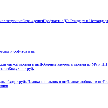
мплектующие
Ограждения
Профнастил
ДЭ Стандарт и Нестандар
асада и софитов в шт
для мягкой кровли в шт
Доборные элементы кровли из МЧ и ПН
заказ
Кожух на трубу
ль обхода трубы
Планка капельник в шт
Планки лобовые в шт
Пл
рники