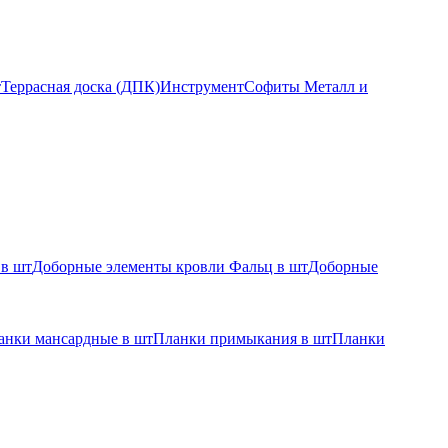
т
Террасная доска (ДПК)
Инструмент
Софиты Металл и
 в шт
Доборные элементы кровли Фальц в шт
Доборные
анки мансардные в шт
Планки примыкания в шт
Планки