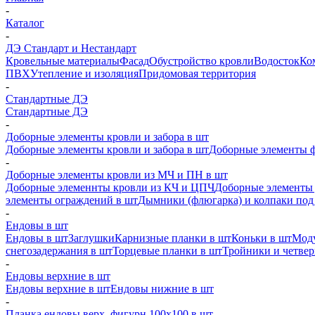
-
Каталог
-
ДЭ Стандарт и Нестандарт
Кровельные материалы
Фасад
Обустройство кровли
Водосток
Ко
ПВХ
Утепление и изоляция
Придомовая территория
-
Стандартные ДЭ
Стандартные ДЭ
-
Доборные элементы кровли и забора в шт
Доборные элементы кровли и забора в шт
Доборные элементы ф
-
Доборные элементы кровли из МЧ и ПН в шт
Доборные элеменнты кровли из КЧ и ЦПЧ
Доборные элементы 
элементы ограждений в шт
Дымники (флюгарка) и колпаки под 
-
Ендовы в шт
Ендовы в шт
Заглушки
Карнизные планки в шт
Коньки в шт
Моду
снегозадержания в шт
Торцевые планки в шт
Тройники и четве
-
Ендовы верхние в шт
Ендовы верхние в шт
Ендовы нижние в шт
-
Планка ендовы верх. фигурн 100x100 в шт