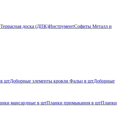
т
Террасная доска (ДПК)
Инструмент
Софиты Металл и
 в шт
Доборные элементы кровли Фальц в шт
Доборные
анки мансардные в шт
Планки примыкания в шт
Планки