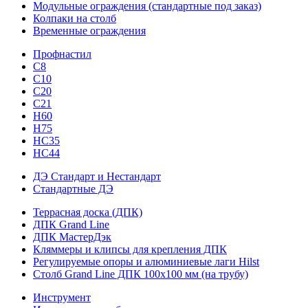
Модульные ограждения (стандартные под заказ)
Колпаки на столб
Временные ограждения
Профнастил
С8
С10
С20
С21
H60
H75
HС35
НС44
ДЭ Стандарт и Нестандарт
Стандартные ДЭ
Террасная доска (ДПК)
ДПК Grand Line
ДПК МастерДэк
Кляммеры и клипсы для крепления ДПК
Регулируемые опоры и алюминиевые лаги Hilst
Столб Grand Line ДПК 100х100 мм (на трубу)
Инструмент