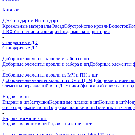
-
Каталог
-
ДЭ Стандарт и Нестандарт
Кровельные материалы
Фасад
Обустройство кровли
Водосток
Ко
ПВХ
Утепление и изоляция
Придомовая территория
-
Стандартные ДЭ
Стандартные ДЭ
-
Доборные элементы кровли и забора в шт
Доборные элементы кровли и забора в шт
Доборные элементы ф
-
Доборные элементы кровли из МЧ и ПН в шт
Доборные элеменнты кровли из КЧ и ЦПЧ
Доборные элементы 
элементы ограждений в шт
Дымники (флюгарка) и колпаки под 
-
Ендовы в шт
Ендовы в шт
Заглушки
Карнизные планки в шт
Коньки в шт
Моду
снегозадержания в шт
Торцевые планки в шт
Тройники и четве
-
Ендовы нижние в шт
Ендовы верхние в шт
Ендовы нижние в шт
-
Планка ендовы нижней д/композит. чер. 140х140 в шт