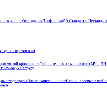
мплектующие
Ограждения
Профнастил
ДЭ Стандарт и Нестандар
асада и софитов в шт
для мягкой кровли в шт
Доборные элементы кровли из МЧ и ПН
заказ
Кожух на трубу
ль обхода трубы
Планка капельник в шт
Планки лобовые в шт
Пл
рники