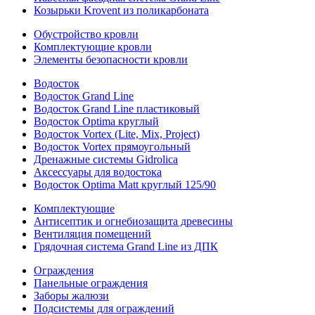
Козырьки Krovent из поликарбоната
Обустройство кровли
Комплектующие кровли
Элементы безопасности кровли
Водосток
Водосток Grand Line
Водосток Grand Line пластиковый
Водосток Optima круглый
Водосток Vortex (Lite, Mix, Project)
Водосток Vortex прямоугольный
Дренажные системы Gidrolica
Аксессуары для водостока
Водосток Optima Matt круглый 125/90
Комплектующие
Антисептик и огнебиозащита древесины
Вентиляция помещений
Грядочная система Grand Line из ДПК
Ограждения
Панельные ограждения
Заборы жалюзи
Подсистемы для ограждений