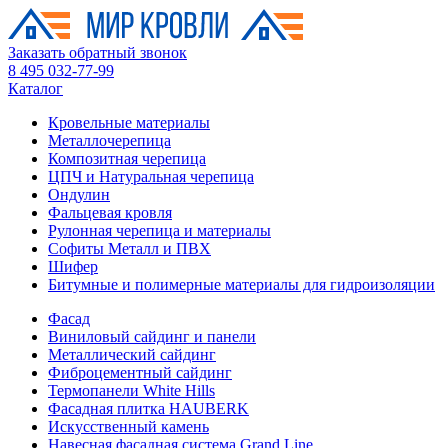
Заказать обратный звонок
8 495 032-77-99
Каталог
Кровельные материалы
Металлочерепица
Композитная черепица
ЦПЧ и Натуральная черепица
Ондулин
Фальцевая кровля
Рулонная черепица и материалы
Софиты Металл и ПВХ
Шифер
Битумные и полимерные материалы для гидроизоляции
Фасад
Виниловый сайдинг и панели
Металлический сайдинг
Фиброцементный сайдинг
Термопанели White Hills
Фасадная плитка HAUBERK
Искусственный камень
Навесная фасадная система Grand Line