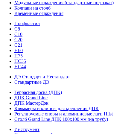
Модульные ограждения (стандартные под заказ)
Колпаки на столб
Временные ограждения
Профнастил
С8
С10
С20
С21
H60
H75
HС35
НС44
ДЭ Стандарт и Нестандарт
Стандартные ДЭ
Террасная доска (ДПК)
ДПК Grand Line
ДПК МастерДэк
Кляммеры и клипсы для крепления ДПК
Регулируемые опоры и алюминиевые лаги Hilst
Столб Grand Line ДПК 100х100 мм (на трубу)
Инструмент