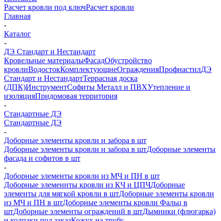
Расчет кровли под ключ
Расчет кровли
Главная
-
Каталог
-
ДЭ Стандарт и Нестандарт
Кровельные материалы
Фасад
Обустройство
кровли
Водосток
Комплектующие
Ограждения
Профнастил
ДЭ
Стандарт и Нестандарт
Террасная доска
(ДПК)
Инструмент
Софиты Металл и ПВХ
Утепление и
изоляция
Придомовая территория
-
Стандартные ДЭ
Стандартные ДЭ
-
Доборные элементы кровли и забора в шт
Доборные элементы кровли и забора в шт
Доборные элементы
фасада и софитов в шт
-
Доборные элементы кровли из МЧ и ПН в шт
Доборные элеменнты кровли из КЧ и ЦПЧ
Доборные
элементы для мягкой кровли в шт
Доборные элементы кровли
из МЧ и ПН в шт
Доборные элементы кровли Фальц в
шт
Доборные элементы ограждений в шт
Дымники (флюгарка)
и колпаки под заказ
Кожух на трубу