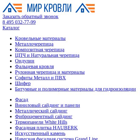
Заказать обратный звонок
8 495 032-77-99
Каталог
Кровельные материалы
Металлочерепица
Композитная черепица
ЦПЧ и Натуральная черепица
Ондулин
Фальцевая кровля
Рулонная черепица и материалы
Софиты Металл и ПВХ
Шифер
Битумные и полимерные материалы для гидроизоляции
Фасад
Виниловый сайдинг и панели
Металлический сайдинг
Фиброцементный сайдинг
Термопанели White Hills
Фасадная плитка HAUBERK
Искусственный камень
Навесная фасадная система Grand Line