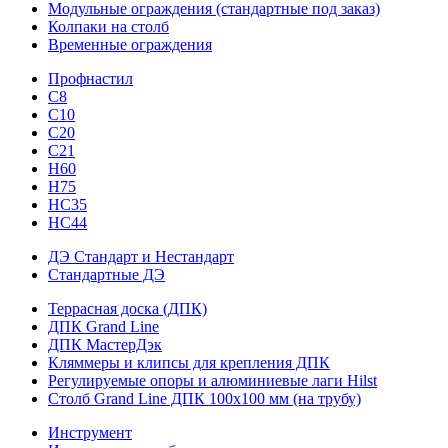
Модульные ограждения (стандартные под заказ)
Колпаки на столб
Временные ограждения
Профнастил
С8
С10
С20
С21
H60
H75
HС35
НС44
ДЭ Стандарт и Нестандарт
Стандартные ДЭ
Террасная доска (ДПК)
ДПК Grand Line
ДПК МастерДэк
Кляммеры и клипсы для крепления ДПК
Регулируемые опоры и алюминиевые лаги Hilst
Столб Grand Line ДПК 100х100 мм (на трубу)
Инструмент