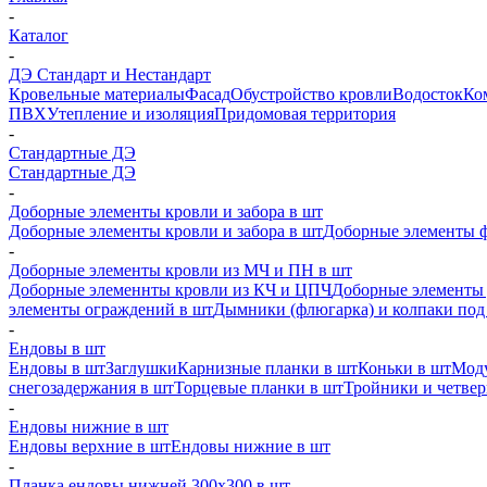
-
Каталог
-
ДЭ Стандарт и Нестандарт
Кровельные материалы
Фасад
Обустройство кровли
Водосток
Ко
ПВХ
Утепление и изоляция
Придомовая территория
-
Стандартные ДЭ
Стандартные ДЭ
-
Доборные элементы кровли и забора в шт
Доборные элементы кровли и забора в шт
Доборные элементы ф
-
Доборные элементы кровли из МЧ и ПН в шт
Доборные элеменнты кровли из КЧ и ЦПЧ
Доборные элементы 
элементы ограждений в шт
Дымники (флюгарка) и колпаки под 
-
Ендовы в шт
Ендовы в шт
Заглушки
Карнизные планки в шт
Коньки в шт
Моду
снегозадержания в шт
Торцевые планки в шт
Тройники и четве
-
Ендовы нижние в шт
Ендовы верхние в шт
Ендовы нижние в шт
-
Планка ендовы нижней 300х300 в шт