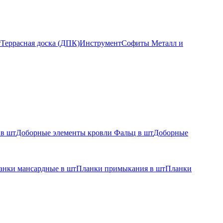
т
Террасная доска (ДПК)
Инструмент
Софиты Металл и
 в шт
Доборные элементы кровли Фальц в шт
Доборные
анки мансардные в шт
Планки примыкания в шт
Планки