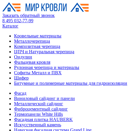
Заказать обратный звонок
8 495 032-77-99
Каталог
Кровельные материалы
Металлочерепица
Композитная черепица
ЦПЧ и Натуральная черепица
Ондулин
Фальцевая кровля
Рулонная черепица и материалы
Софиты Металл и ПВХ
Шифер
Битумные и полимерные материалы для гидроизоляции
Фасад
Виниловый сайдинг и панели
Металлический сайдинг
Фиброцементный сайдинг
Термопанели White Hills
Фасадная плитка HAUBERK
Искусственный камень
Навесная фасадная система Grand Line