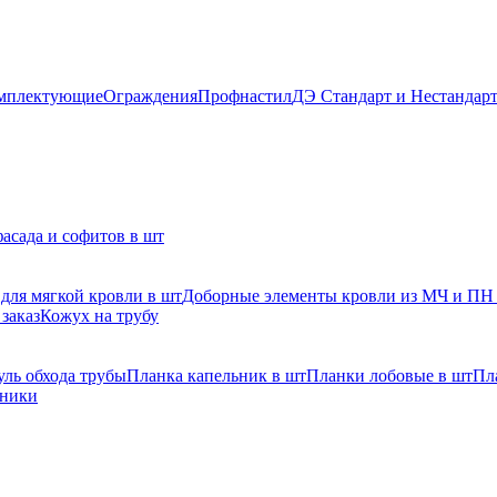
мплектующие
Ограждения
Профнастил
ДЭ Стандарт и Нестандар
асада и софитов в шт
для мягкой кровли в шт
Доборные элементы кровли из МЧ и ПН
заказ
Кожух на трубу
ль обхода трубы
Планка капельник в шт
Планки лобовые в шт
Пл
рники