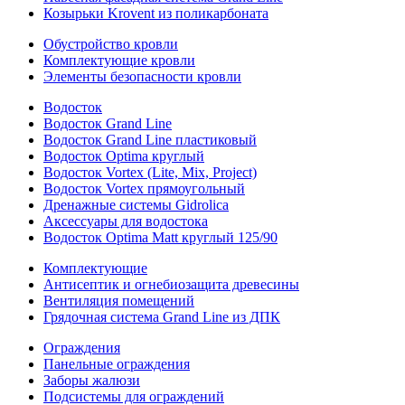
Козырьки Krovent из поликарбоната
Обустройство кровли
Комплектующие кровли
Элементы безопасности кровли
Водосток
Водосток Grand Line
Водосток Grand Line пластиковый
Водосток Optima круглый
Водосток Vortex (Lite, Mix, Project)
Водосток Vortex прямоугольный
Дренажные системы Gidrolica
Аксессуары для водостока
Водосток Optima Matt круглый 125/90
Комплектующие
Антисептик и огнебиозащита древесины
Вентиляция помещений
Грядочная система Grand Line из ДПК
Ограждения
Панельные ограждения
Заборы жалюзи
Подсистемы для ограждений