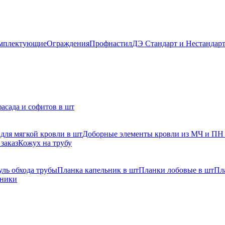
мплектующие
Ограждения
Профнастил
ДЭ Стандарт и Нестандар
асада и софитов в шт
для мягкой кровли в шт
Доборные элементы кровли из МЧ и ПН
заказ
Кожух на трубу
ль обхода трубы
Планка капельник в шт
Планки лобовые в шт
Пл
рники