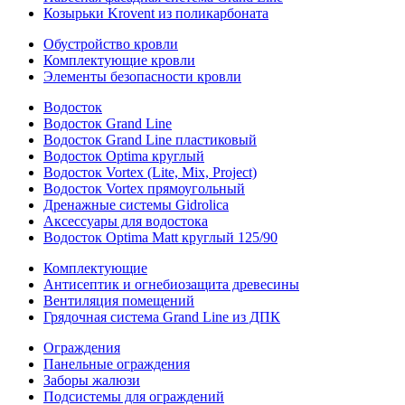
Козырьки Krovent из поликарбоната
Обустройство кровли
Комплектующие кровли
Элементы безопасности кровли
Водосток
Водосток Grand Line
Водосток Grand Line пластиковый
Водосток Optima круглый
Водосток Vortex (Lite, Mix, Project)
Водосток Vortex прямоугольный
Дренажные системы Gidrolica
Аксессуары для водостока
Водосток Optima Matt круглый 125/90
Комплектующие
Антисептик и огнебиозащита древесины
Вентиляция помещений
Грядочная система Grand Line из ДПК
Ограждения
Панельные ограждения
Заборы жалюзи
Подсистемы для ограждений