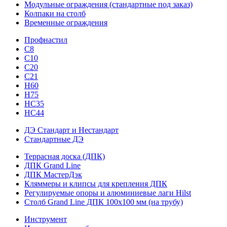
Модульные ограждения (стандартные под заказ)
Колпаки на столб
Временные ограждения
Профнастил
С8
С10
С20
С21
H60
H75
HС35
НС44
ДЭ Стандарт и Нестандарт
Стандартные ДЭ
Террасная доска (ДПК)
ДПК Grand Line
ДПК МастерДэк
Кляммеры и клипсы для крепления ДПК
Регулируемые опоры и алюминиевые лаги Hilst
Столб Grand Line ДПК 100х100 мм (на трубу)
Инструмент