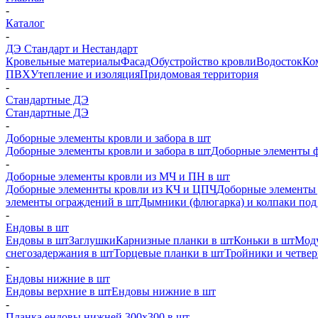
-
Каталог
-
ДЭ Стандарт и Нестандарт
Кровельные материалы
Фасад
Обустройство кровли
Водосток
Ко
ПВХ
Утепление и изоляция
Придомовая территория
-
Стандартные ДЭ
Стандартные ДЭ
-
Доборные элементы кровли и забора в шт
Доборные элементы кровли и забора в шт
Доборные элементы ф
-
Доборные элементы кровли из МЧ и ПН в шт
Доборные элеменнты кровли из КЧ и ЦПЧ
Доборные элементы 
элементы ограждений в шт
Дымники (флюгарка) и колпаки под 
-
Ендовы в шт
Ендовы в шт
Заглушки
Карнизные планки в шт
Коньки в шт
Моду
снегозадержания в шт
Торцевые планки в шт
Тройники и четве
-
Ендовы нижние в шт
Ендовы верхние в шт
Ендовы нижние в шт
-
Планка ендовы нижней 300х300 в шт