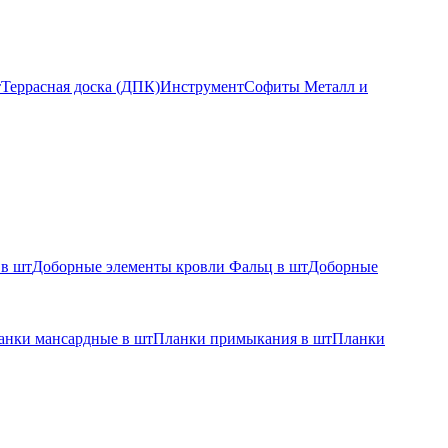
т
Террасная доска (ДПК)
Инструмент
Софиты Металл и
 в шт
Доборные элементы кровли Фальц в шт
Доборные
анки мансардные в шт
Планки примыкания в шт
Планки