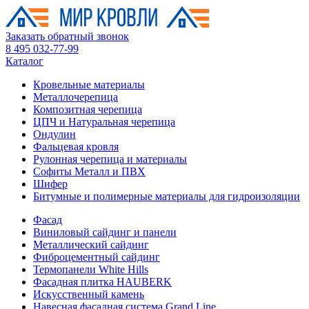
Заказать обратный звонок
8 495 032-77-99
Каталог
Кровельные материалы
Металлочерепица
Композитная черепица
ЦПЧ и Натуральная черепица
Ондулин
Фальцевая кровля
Рулонная черепица и материалы
Софиты Металл и ПВХ
Шифер
Битумные и полимерные материалы для гидроизоляции
Фасад
Виниловый сайдинг и панели
Металлический сайдинг
Фиброцементный сайдинг
Термопанели White Hills
Фасадная плитка HAUBERK
Искусственный камень
Навесная фасадная система Grand Line