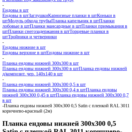
-
Ендовы в шт
Ендовы в шт
Заглушки
Карнизные планки в шт
Коньки в
шт
Модуль обхода трубы
Планка капельник в шт
Планки
лобовые в шт
Планки мансардные в шт
Планки примыкания в
шт
Планки снегозадержания в шт
Торцевые планки в
шт
Тройники и четверники
-
Ендовы нижние в шт
Ендовы верхние в шт
Ендовы нижние в шт
-
Планка ендовы нижней 300х300 в шт
Планка ендовы нижней 300х300 в шт
Планка ендовы нижней
д/композит. чер. 140х140 в шт
-
Планка ендовы нижней 300х300 0,5 в шт
Планка ендовы нижней 300х300 0,4 в шт
Планка ендовы
нижней 300х300 0,45 в шт
Планка ендовы нижней 300х300 0,7
в шт
-
Планка ендовы нижней 300х300 0,5 Satin с пленкой RAL 3011
коричнево-красный (2м)
Планка ендовы нижней 300х300 0,5
Satin с пленкой RAL 3011 коричнево-