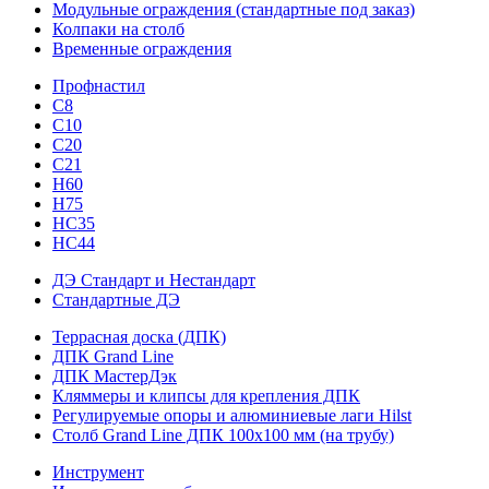
Модульные ограждения (стандартные под заказ)
Колпаки на столб
Временные ограждения
Профнастил
С8
С10
С20
С21
H60
H75
HС35
НС44
ДЭ Стандарт и Нестандарт
Стандартные ДЭ
Террасная доска (ДПК)
ДПК Grand Line
ДПК МастерДэк
Кляммеры и клипсы для крепления ДПК
Регулируемые опоры и алюминиевые лаги Hilst
Столб Grand Line ДПК 100х100 мм (на трубу)
Инструмент