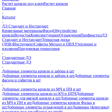
Расчет кровли под ключ
Расчет кровли
Главная
-
Каталог
-
ДЭ Стандарт и Нестандарт
Кровельные материалы
Фасад
Обустройство
кровли
Водосток
Комплектующие
Ограждения
Профнастил
ДЭ
Стандарт и Нестандарт
Террасная доска
(ДПК)
Инструмент
Софиты Металл и ПВХ
Утепление и
изоляция
Придомовая территория
-
Стандартные ДЭ
Стандартные ДЭ
-
Доборные элементы кровли и забора в шт
Доборные элементы кровли и забора в шт
Доборные элементы
фасада и софитов в шт
-
Доборные элементы кровли из МЧ и ПН в шт
Доборные элеменнты кровли из КЧ и ЦПЧ
Доборные
элементы для мягкой кровли в шт
Доборные элементы кровли
из МЧ и ПН в шт
Доборные элементы кровли Фальц в
шт
Доборные элементы ограждений в шт
Дымники (флюгарка)
и колпаки под заказ
Кожух на трубу