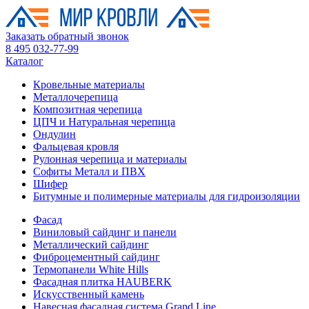
Заказать обратный звонок
8 495 032-77-99
Каталог
Кровельные материалы
Металлочерепица
Композитная черепица
ЦПЧ и Натуральная черепица
Ондулин
Фальцевая кровля
Рулонная черепица и материалы
Софиты Металл и ПВХ
Шифер
Битумные и полимерные материалы для гидроизоляции
Фасад
Виниловый сайдинг и панели
Металлический сайдинг
Фиброцементный сайдинг
Термопанели White Hills
Фасадная плитка HAUBERK
Искусственный камень
Навесная фасадная система Grand Line