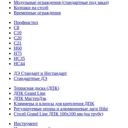
Модульные ограждения (стандартные под заказ)
Колпаки на столб
Временные ограждения
Профнастил
С8
С10
С20
С21
H60
H75
HС35
НС44
ДЭ Стандарт и Нестандарт
Стандартные ДЭ
Террасная доска (ДПК)
ДПК Grand Line
ДПК МастерДэк
Кляммеры и клипсы для крепления ДПК
Регулируемые опоры и алюминиевые лаги Hilst
Столб Grand Line ДПК 100х100 мм (на трубу)
Инструмент