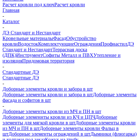
Расчет кровли под ключ
Расчет кровли
Главная
-
Каталог
-
ДЭ Стандарт и Нестандарт
Кровельные материалы
Фасад
Обустройство
кровли
Водосток
Комплектующие
Ограждения
Профнастил
ДЭ
Стандарт и Нестандарт
Террасная доска
(ДПК)
Инструмент
Софиты Металл и ПВХ
Утепление и
изоляция
Придомовая территория
-
Стандартные ДЭ
Стандартные ДЭ
-
Доборные элементы кровли и забора в шт
Доборные элементы кровли и забора в шт
Доборные элементы
фасада и софитов в шт
-
Доборные элементы кровли из МЧ и ПН в шт
Доборные элеменнты кровли из КЧ и ЦПЧ
Доборные
элементы для мягкой кровли в шт
Доборные элементы кровли
из МЧ и ПН в шт
Доборные элементы кровли Фальц в
шт
Доборные элементы ограждений в шт
Дымники (флюгарка)
и колпаки под заказ
Кожух на трубу