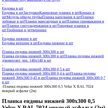
-
Ендовы в шт
Ендовы в шт
Заглушки
Карнизные планки в шт
Коньки в
шт
Модуль обхода трубы
Планка капельник в шт
Планки
лобовые в шт
Планки мансардные в шт
Планки примыкания в
шт
Планки снегозадержания в шт
Торцевые планки в
шт
Тройники и четверники
-
Ендовы нижние в шт
Ендовы верхние в шт
Ендовы нижние в шт
-
Планка ендовы нижней 300х300 в шт
Планка ендовы нижней 300х300 в шт
Планка ендовы нижней
д/композит. чер. 140х140 в шт
-
Планка ендовы нижней 300х300 0,5 в шт
Планка ендовы нижней 300х300 0,4 в шт
Планка ендовы
нижней 300х300 0,45 в шт
Планка ендовы нижней 300х300 0,7
в шт
-
Планка ендовы нижней 300х300 0,5 Velur X RAL 7024
мокрый асфальт (2м)
Планка ендовы нижней 300х300 0,5
Velur X RAL 7024 мокрый асфальт (2м)