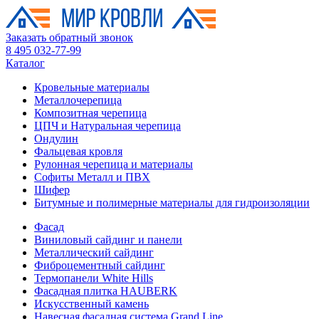
Заказать обратный звонок
8 495 032-77-99
Каталог
Кровельные материалы
Металлочерепица
Композитная черепица
ЦПЧ и Натуральная черепица
Ондулин
Фальцевая кровля
Рулонная черепица и материалы
Софиты Металл и ПВХ
Шифер
Битумные и полимерные материалы для гидроизоляции
Фасад
Виниловый сайдинг и панели
Металлический сайдинг
Фиброцементный сайдинг
Термопанели White Hills
Фасадная плитка HAUBERK
Искусственный камень
Навесная фасадная система Grand Line