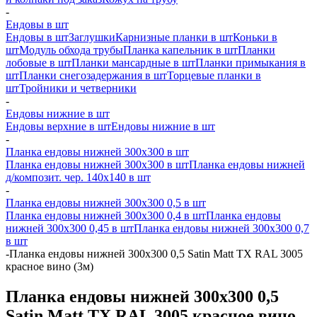
-
Ендовы в шт
Ендовы в шт
Заглушки
Карнизные планки в шт
Коньки в
шт
Модуль обхода трубы
Планка капельник в шт
Планки
лобовые в шт
Планки мансардные в шт
Планки примыкания в
шт
Планки снегозадержания в шт
Торцевые планки в
шт
Тройники и четверники
-
Ендовы нижние в шт
Ендовы верхние в шт
Ендовы нижние в шт
-
Планка ендовы нижней 300х300 в шт
Планка ендовы нижней 300х300 в шт
Планка ендовы нижней
д/композит. чер. 140х140 в шт
-
Планка ендовы нижней 300х300 0,5 в шт
Планка ендовы нижней 300х300 0,4 в шт
Планка ендовы
нижней 300х300 0,45 в шт
Планка ендовы нижней 300х300 0,7
в шт
-
Планка ендовы нижней 300х300 0,5 Satin Matt TX RAL 3005
красное вино (3м)
Планка ендовы нижней 300х300 0,5
Satin Matt TX RAL 3005 красное вино