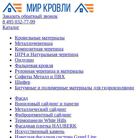
Заказать обратный звонок
8 495 032-77-99
Каталог
Кровельные материалы
Металлочерепица
Композитная черепица
ЦПЧ и Натуральная черепица
Ондулин
Фальцевая кровля
Рулонная черепица и материалы
Софиты Металл и ПВХ
Шифер
Битумные и полимерные материалы для гидроизоляции
Фасад
Виниловый сайдинг и панели
Металлический сайдинг
Фиброцементный сайдинг
Термопанели White Hills
Фасадная плитка HAUBERK
Искусственный камень
Навесная фасадная система Grand Line