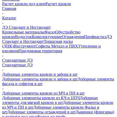
Расчет кровли под ключ
Расчет кровли
Главная
-
Каталог
-
ДЭ Стандарт и Нестандарт
Кровельные материалы
Фасад
Обустройство
кровли
Водосток
Комплектующие
Ограждения
Профнастил
ДЭ
Стандарт и Нестандарт
Террасная доска
(ДПК)
Инструмент
Софиты Металл и ПВХ
Утепление и
изоляция
Придомовая территория
-
Стандартные ДЭ
Стандартные ДЭ
-
Доборные элементы кровли и забора в шт
Доборные элементы кровли и забора в шт
Доборные элементы
фасада и софитов в шт
-
Доборные элементы кровли из МЧ и ПН в шт
Доборные элеменнты кровли из КЧ и ЦПЧ
Доборные
элементы для мягкой кровли в шт
Доборные элементы кровли
из МЧ и ПН в шт
Доборные элементы кровли Фальц в
шт
Доборные элементы ограждений в шт
Дымники (флюгарка)
и колпаки под заказ
Кожух на трубу