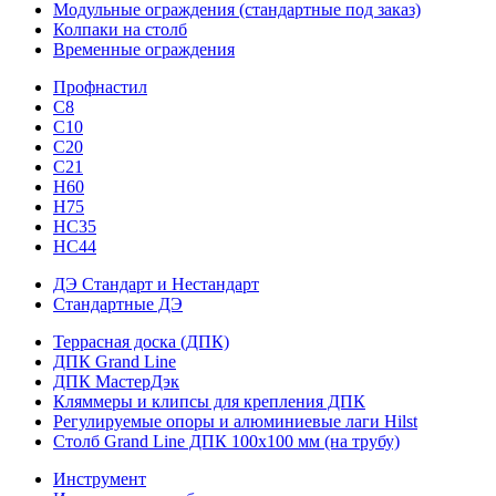
Модульные ограждения (стандартные под заказ)
Колпаки на столб
Временные ограждения
Профнастил
С8
С10
С20
С21
H60
H75
HС35
НС44
ДЭ Стандарт и Нестандарт
Стандартные ДЭ
Террасная доска (ДПК)
ДПК Grand Line
ДПК МастерДэк
Кляммеры и клипсы для крепления ДПК
Регулируемые опоры и алюминиевые лаги Hilst
Столб Grand Line ДПК 100х100 мм (на трубу)
Инструмент