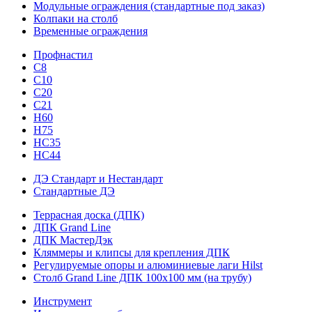
Модульные ограждения (стандартные под заказ)
Колпаки на столб
Временные ограждения
Профнастил
С8
С10
С20
С21
H60
H75
HС35
НС44
ДЭ Стандарт и Нестандарт
Стандартные ДЭ
Террасная доска (ДПК)
ДПК Grand Line
ДПК МастерДэк
Кляммеры и клипсы для крепления ДПК
Регулируемые опоры и алюминиевые лаги Hilst
Столб Grand Line ДПК 100х100 мм (на трубу)
Инструмент