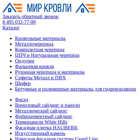
Заказать обратный звонок
8 495 032-77-99
Каталог
Кровельные материалы
Металлочерепица
Композитная черепица
ЦПЧ и Натуральная черепица
Ондулин
Фальцевая кровля
Рулонная черепица и материалы
Софиты Металл и ПВХ
Шифер
Битумные и полимерные материалы для гидроизоляции
Фасад
Виниловый сайдинг и панели
Металлический сайдинг
Фиброцементный сайдинг
Термопанели White Hills
Фасадная плитка HAUBERK
Искусственный камень
Навесная фасадная система Grand Line