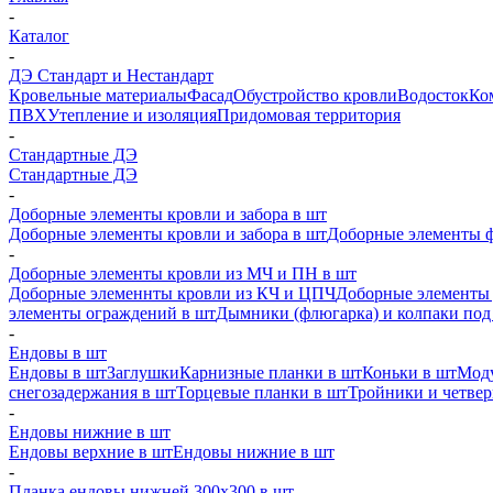
-
Каталог
-
ДЭ Стандарт и Нестандарт
Кровельные материалы
Фасад
Обустройство кровли
Водосток
Ко
ПВХ
Утепление и изоляция
Придомовая территория
-
Стандартные ДЭ
Стандартные ДЭ
-
Доборные элементы кровли и забора в шт
Доборные элементы кровли и забора в шт
Доборные элементы ф
-
Доборные элементы кровли из МЧ и ПН в шт
Доборные элеменнты кровли из КЧ и ЦПЧ
Доборные элементы 
элементы ограждений в шт
Дымники (флюгарка) и колпаки под 
-
Ендовы в шт
Ендовы в шт
Заглушки
Карнизные планки в шт
Коньки в шт
Моду
снегозадержания в шт
Торцевые планки в шт
Тройники и четве
-
Ендовы нижние в шт
Ендовы верхние в шт
Ендовы нижние в шт
-
Планка ендовы нижней 300х300 в шт