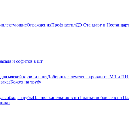
мплектующие
Ограждения
Профнастил
ДЭ Стандарт и Нестандар
асада и софитов в шт
для мягкой кровли в шт
Доборные элементы кровли из МЧ и ПН
заказ
Кожух на трубу
ль обхода трубы
Планка капельник в шт
Планки лобовые в шт
Пл
рники