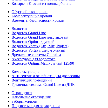
Козырьки Krovent из поликарбоната
Обустройство кровли
Комплектующие кровли
Элементы безопасности кровли
Водосток
Водосток Grand Line
Водосток Grand Line пластиковый
Водосток Optima круглый
Водосток Vortex (Lite, Mix, Project)
Водосток Vortex прямоугольный
Дренажные системы Gidrolica
Аксессуары для водостока
Водосток Optima Matt круглый 125/90
Комплектующие
Антисептик и огнебиозащита древесины
Вентиляция помещений
Грядочная система Grand Line из ДПК
Ограждения
Панельные ограждения
Заборы жалюзи
Подсистемы для ограждений