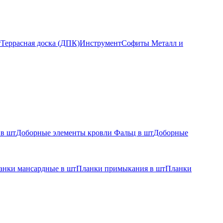
т
Террасная доска (ДПК)
Инструмент
Софиты Металл и
 в шт
Доборные элементы кровли Фальц в шт
Доборные
анки мансардные в шт
Планки примыкания в шт
Планки