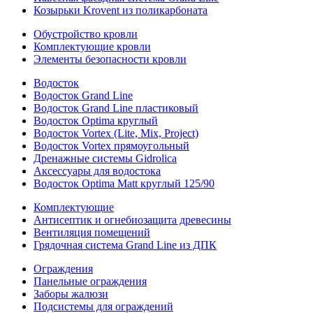
Козырьки Krovent из поликарбоната
Обустройство кровли
Комплектующие кровли
Элементы безопасности кровли
Водосток
Водосток Grand Line
Водосток Grand Line пластиковый
Водосток Optima круглый
Водосток Vortex (Lite, Mix, Project)
Водосток Vortex прямоугольный
Дренажные системы Gidrolica
Аксессуары для водостока
Водосток Optima Matt круглый 125/90
Комплектующие
Антисептик и огнебиозащита древесины
Вентиляция помещений
Грядочная система Grand Line из ДПК
Ограждения
Панельные ограждения
Заборы жалюзи
Подсистемы для ограждений