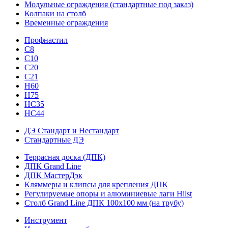
Модульные ограждения (стандартные под заказ)
Колпаки на столб
Временные ограждения
Профнастил
С8
С10
С20
С21
H60
H75
HС35
НС44
ДЭ Стандарт и Нестандарт
Стандартные ДЭ
Террасная доска (ДПК)
ДПК Grand Line
ДПК МастерДэк
Кляммеры и клипсы для крепления ДПК
Регулируемые опоры и алюминиевые лаги Hilst
Столб Grand Line ДПК 100х100 мм (на трубу)
Инструмент