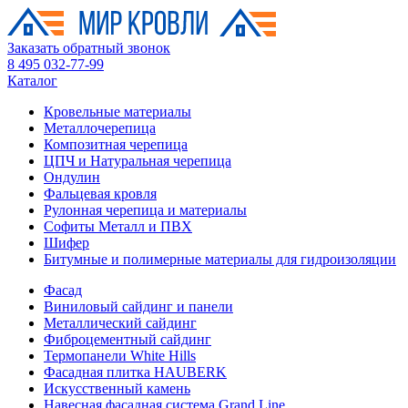
Заказать обратный звонок
8 495 032-77-99
Каталог
Кровельные материалы
Металлочерепица
Композитная черепица
ЦПЧ и Натуральная черепица
Ондулин
Фальцевая кровля
Рулонная черепица и материалы
Софиты Металл и ПВХ
Шифер
Битумные и полимерные материалы для гидроизоляции
Фасад
Виниловый сайдинг и панели
Металлический сайдинг
Фиброцементный сайдинг
Термопанели White Hills
Фасадная плитка HAUBERK
Искусственный камень
Навесная фасадная система Grand Line