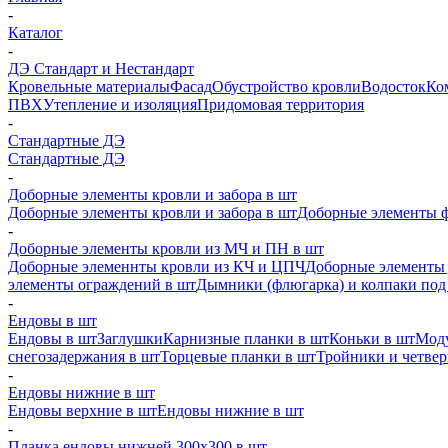
-
Каталог
-
ДЭ Стандарт и Нестандарт
Кровельные материалы
Фасад
Обустройство кровли
Водосток
Ко
ПВХ
Утепление и изоляция
Придомовая территория
-
Стандартные ДЭ
Стандартные ДЭ
-
Доборные элементы кровли и забора в шт
Доборные элементы кровли и забора в шт
Доборные элементы ф
-
Доборные элементы кровли из МЧ и ПН в шт
Доборные элеменнты кровли из КЧ и ЦПЧ
Доборные элементы 
элементы ограждений в шт
Дымники (флюгарка) и колпаки под 
-
Ендовы в шт
Ендовы в шт
Заглушки
Карнизные планки в шт
Коньки в шт
Моду
снегозадержания в шт
Торцевые планки в шт
Тройники и четве
-
Ендовы нижние в шт
Ендовы верхние в шт
Ендовы нижние в шт
-
Планка ендовы нижней 300х300 в шт