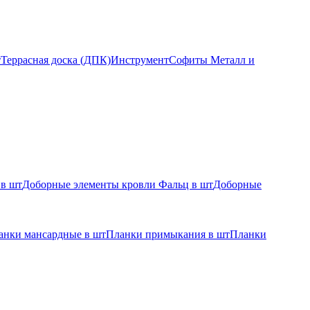
т
Террасная доска (ДПК)
Инструмент
Софиты Металл и
 в шт
Доборные элементы кровли Фальц в шт
Доборные
анки мансардные в шт
Планки примыкания в шт
Планки