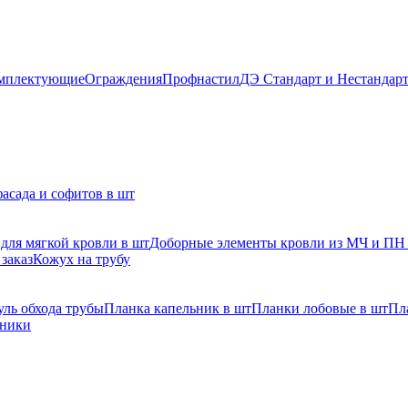
мплектующие
Ограждения
Профнастил
ДЭ Стандарт и Нестандар
асада и софитов в шт
для мягкой кровли в шт
Доборные элементы кровли из МЧ и ПН
заказ
Кожух на трубу
ль обхода трубы
Планка капельник в шт
Планки лобовые в шт
Пл
рники