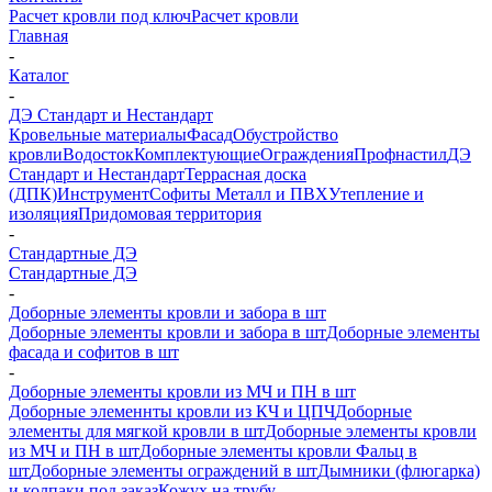
Расчет кровли под ключ
Расчет кровли
Главная
-
Каталог
-
ДЭ Стандарт и Нестандарт
Кровельные материалы
Фасад
Обустройство
кровли
Водосток
Комплектующие
Ограждения
Профнастил
ДЭ
Стандарт и Нестандарт
Террасная доска
(ДПК)
Инструмент
Софиты Металл и ПВХ
Утепление и
изоляция
Придомовая территория
-
Стандартные ДЭ
Стандартные ДЭ
-
Доборные элементы кровли и забора в шт
Доборные элементы кровли и забора в шт
Доборные элементы
фасада и софитов в шт
-
Доборные элементы кровли из МЧ и ПН в шт
Доборные элеменнты кровли из КЧ и ЦПЧ
Доборные
элементы для мягкой кровли в шт
Доборные элементы кровли
из МЧ и ПН в шт
Доборные элементы кровли Фальц в
шт
Доборные элементы ограждений в шт
Дымники (флюгарка)
и колпаки под заказ
Кожух на трубу