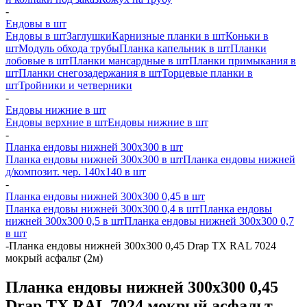
-
Ендовы в шт
Ендовы в шт
Заглушки
Карнизные планки в шт
Коньки в
шт
Модуль обхода трубы
Планка капельник в шт
Планки
лобовые в шт
Планки мансардные в шт
Планки примыкания в
шт
Планки снегозадержания в шт
Торцевые планки в
шт
Тройники и четверники
-
Ендовы нижние в шт
Ендовы верхние в шт
Ендовы нижние в шт
-
Планка ендовы нижней 300х300 в шт
Планка ендовы нижней 300х300 в шт
Планка ендовы нижней
д/композит. чер. 140х140 в шт
-
Планка ендовы нижней 300х300 0,45 в шт
Планка ендовы нижней 300х300 0,4 в шт
Планка ендовы
нижней 300х300 0,5 в шт
Планка ендовы нижней 300х300 0,7
в шт
-
Планка ендовы нижней 300х300 0,45 Drap TX RAL 7024
мокрый асфальт (2м)
Планка ендовы нижней 300х300 0,45
Drap TX RAL 7024 мокрый асфальт