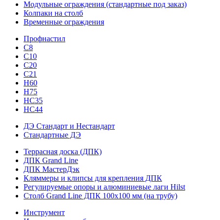
Модульные ограждения (стандартные под заказ)
Колпаки на столб
Временные ограждения
Профнастил
С8
С10
С20
С21
H60
H75
HС35
НС44
ДЭ Стандарт и Нестандарт
Стандартные ДЭ
Террасная доска (ДПК)
ДПК Grand Line
ДПК МастерДэк
Кляммеры и клипсы для крепления ДПК
Регулируемые опоры и алюминиевые лаги Hilst
Столб Grand Line ДПК 100х100 мм (на трубу)
Инструмент