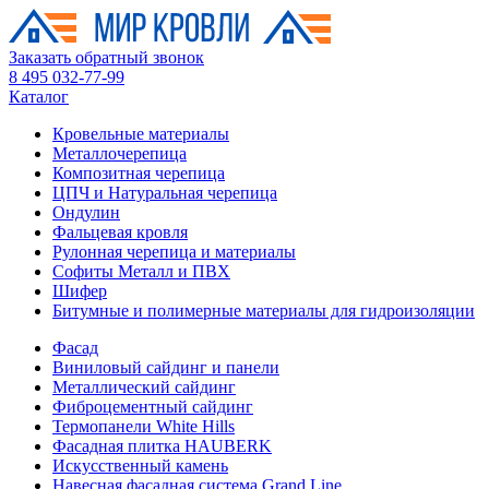
Заказать обратный звонок
8 495 032-77-99
Каталог
Кровельные материалы
Металлочерепица
Композитная черепица
ЦПЧ и Натуральная черепица
Ондулин
Фальцевая кровля
Рулонная черепица и материалы
Софиты Металл и ПВХ
Шифер
Битумные и полимерные материалы для гидроизоляции
Фасад
Виниловый сайдинг и панели
Металлический сайдинг
Фиброцементный сайдинг
Термопанели White Hills
Фасадная плитка HAUBERK
Искусственный камень
Навесная фасадная система Grand Line