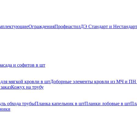
мплектующие
Ограждения
Профнастил
ДЭ Стандарт и Нестандар
асада и софитов в шт
для мягкой кровли в шт
Доборные элементы кровли из МЧ и ПН
заказ
Кожух на трубу
ль обхода трубы
Планка капельник в шт
Планки лобовые в шт
Пл
рники