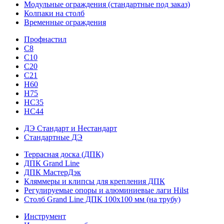
Модульные ограждения (стандартные под заказ)
Колпаки на столб
Временные ограждения
Профнастил
С8
С10
С20
С21
H60
H75
HС35
НС44
ДЭ Стандарт и Нестандарт
Стандартные ДЭ
Террасная доска (ДПК)
ДПК Grand Line
ДПК МастерДэк
Кляммеры и клипсы для крепления ДПК
Регулируемые опоры и алюминиевые лаги Hilst
Столб Grand Line ДПК 100х100 мм (на трубу)
Инструмент