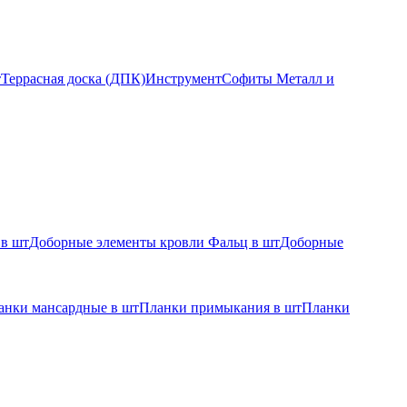
т
Террасная доска (ДПК)
Инструмент
Софиты Металл и
 в шт
Доборные элементы кровли Фальц в шт
Доборные
анки мансардные в шт
Планки примыкания в шт
Планки