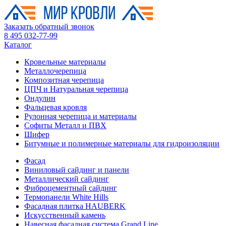
Заказать обратный звонок
8 495 032-77-99
Каталог
Кровельные материалы
Металлочерепица
Композитная черепица
ЦПЧ и Натуральная черепица
Ондулин
Фальцевая кровля
Рулонная черепица и материалы
Софиты Металл и ПВХ
Шифер
Битумные и полимерные материалы для гидроизоляции
Фасад
Виниловый сайдинг и панели
Металлический сайдинг
Фиброцементный сайдинг
Термопанели White Hills
Фасадная плитка HAUBERK
Искусственный камень
Навесная фасадная система Grand Line