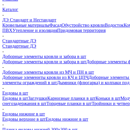
-
Каталог
-
ДЭ Стандарт и Нестандарт
Кровельные материалы
Фасад
Обустройство кровли
Водосток
Ко
ПВХ
Утепление и изоляция
Придомовая территория
-
Стандартные ДЭ
Стандартные ДЭ
-
Доборные элементы кровли и забора в шт
Доборные элементы кровли и забора в шт
Доборные элементы ф
-
Доборные элементы кровли из МЧ и ПН в шт
Доборные элеменнты кровли из КЧ и ЦПЧ
Доборные элементы 
элементы ограждений в шт
Дымники (флюгарка) и колпаки под 
-
Ендовы в шт
Ендовы в шт
Заглушки
Карнизные планки в шт
Коньки в шт
Моду
снегозадержания в шт
Торцевые планки в шт
Тройники и четве
-
Ендовы нижние в шт
Ендовы верхние в шт
Ендовы нижние в шт
-
Планка ендовы нижней 300х300 в шт