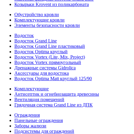
Козырьки Krovent из поликарбоната
Обустройство кровли
Комплектующие кровли
Элементы безопасности кровли
Водосток
Водосток Grand Line
Водосток Grand Line пластиковый
Водосток Optima круглый
Водосток Vortex (Lite, Mix, Project)
Водосток Vortex прямоугольный
Дренажные системы Gidrolica
Аксессуары для водостока
Водосток Optima Matt круглый 125/90
Комплектующие
Антисептик и огнебиозащита древесины
Вентиляция помещений
Грядочная система Grand Line из ДПК
Ограждения
Панельные ограждения
Заборы жалюзи
Подсистемы для ограждений