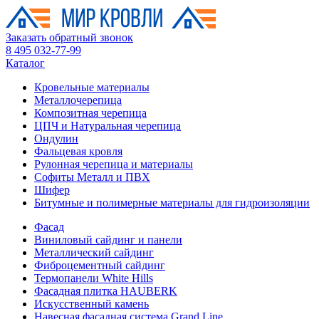
Заказать обратный звонок
8 495 032-77-99
Каталог
Кровельные материалы
Металлочерепица
Композитная черепица
ЦПЧ и Натуральная черепица
Ондулин
Фальцевая кровля
Рулонная черепица и материалы
Софиты Металл и ПВХ
Шифер
Битумные и полимерные материалы для гидроизоляции
Фасад
Виниловый сайдинг и панели
Металлический сайдинг
Фиброцементный сайдинг
Термопанели White Hills
Фасадная плитка HAUBERK
Искусственный камень
Навесная фасадная система Grand Line