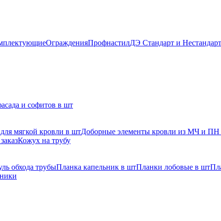
мплектующие
Ограждения
Профнастил
ДЭ Стандарт и Нестандар
асада и софитов в шт
для мягкой кровли в шт
Доборные элементы кровли из МЧ и ПН
заказ
Кожух на трубу
ль обхода трубы
Планка капельник в шт
Планки лобовые в шт
Пл
рники