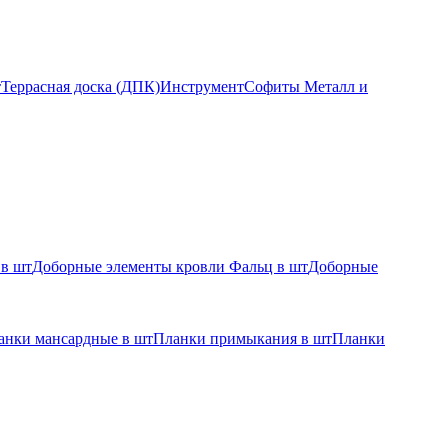
т
Террасная доска (ДПК)
Инструмент
Софиты Металл и
 в шт
Доборные элементы кровли Фальц в шт
Доборные
анки мансардные в шт
Планки примыкания в шт
Планки