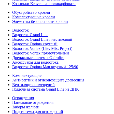
Козырьки Krovent из поликарбоната
Обустройство кровли
Комплектующие кровли
Элементы безопасности кровли
Водосток
Водосток Grand Line
Водосток Grand Line пластиковый
Водосток Optima круглый
Водосток Vortex (Lite, Mix, Project)
Водосток Vortex прямоугольный
Дренажные системы Gidrolica
Аксессуары для водостока
Водосток Optima Matt круглый 125/90
Комплектующие
Антисептик и огнебиозащита древесины
Вентиляция помещений
Грядочная система Grand Line из ДПК
Ограждения
Панельные ограждения
Заборы жалюзи
Подсистемы для ограждений