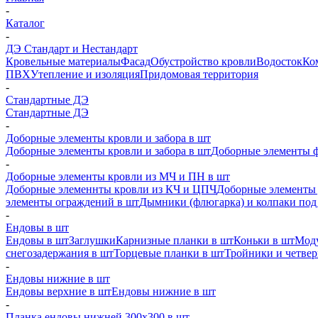
-
Каталог
-
ДЭ Стандарт и Нестандарт
Кровельные материалы
Фасад
Обустройство кровли
Водосток
Ко
ПВХ
Утепление и изоляция
Придомовая территория
-
Стандартные ДЭ
Стандартные ДЭ
-
Доборные элементы кровли и забора в шт
Доборные элементы кровли и забора в шт
Доборные элементы ф
-
Доборные элементы кровли из МЧ и ПН в шт
Доборные элеменнты кровли из КЧ и ЦПЧ
Доборные элементы 
элементы ограждений в шт
Дымники (флюгарка) и колпаки под 
-
Ендовы в шт
Ендовы в шт
Заглушки
Карнизные планки в шт
Коньки в шт
Моду
снегозадержания в шт
Торцевые планки в шт
Тройники и четве
-
Ендовы нижние в шт
Ендовы верхние в шт
Ендовы нижние в шт
-
Планка ендовы нижней 300х300 в шт