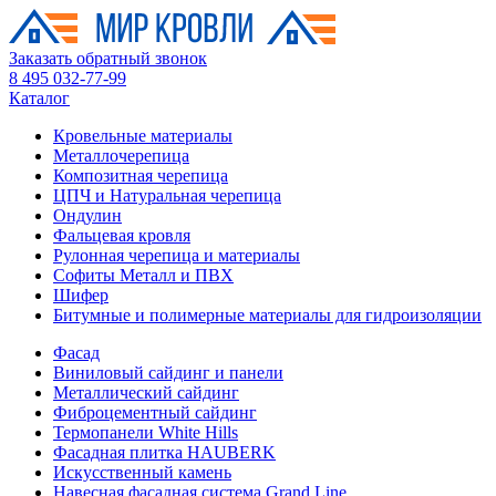
Заказать обратный звонок
8 495 032-77-99
Каталог
Кровельные материалы
Металлочерепица
Композитная черепица
ЦПЧ и Натуральная черепица
Ондулин
Фальцевая кровля
Рулонная черепица и материалы
Софиты Металл и ПВХ
Шифер
Битумные и полимерные материалы для гидроизоляции
Фасад
Виниловый сайдинг и панели
Металлический сайдинг
Фиброцементный сайдинг
Термопанели White Hills
Фасадная плитка HAUBERK
Искусственный камень
Навесная фасадная система Grand Line