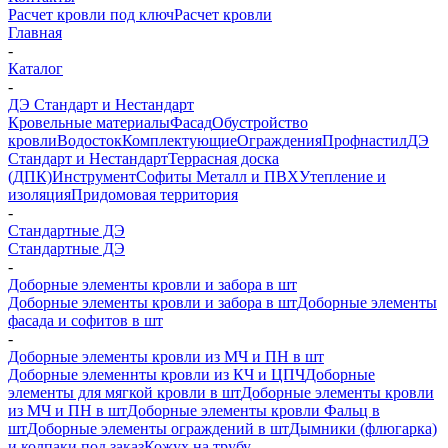
Расчет кровли под ключ
Расчет кровли
Главная
-
Каталог
-
ДЭ Стандарт и Нестандарт
Кровельные материалы
Фасад
Обустройство
кровли
Водосток
Комплектующие
Ограждения
Профнастил
ДЭ
Стандарт и Нестандарт
Террасная доска
(ДПК)
Инструмент
Софиты Металл и ПВХ
Утепление и
изоляция
Придомовая территория
-
Стандартные ДЭ
Стандартные ДЭ
-
Доборные элементы кровли и забора в шт
Доборные элементы кровли и забора в шт
Доборные элементы
фасада и софитов в шт
-
Доборные элементы кровли из МЧ и ПН в шт
Доборные элеменнты кровли из КЧ и ЦПЧ
Доборные
элементы для мягкой кровли в шт
Доборные элементы кровли
из МЧ и ПН в шт
Доборные элементы кровли Фальц в
шт
Доборные элементы ограждений в шт
Дымники (флюгарка)
и колпаки под заказ
Кожух на трубу