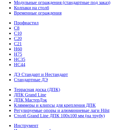
Модульные ограждения (стандартные под заказ)
Колпаки на столб
Временные ограждения
Профнастил
С8
С10
С20
С21
H60
H75
HС35
НС44
ДЭ Стандарт и Нестандарт
Стандартные ДЭ
Террасная доска (ДПК)
ДПК Grand Line
ДПК МастерДэк
Кляммеры и клипсы для крепления ДПК
Регулируемые опоры и алюминиевые лаги Hilst
Столб Grand Line ДПК 100х100 мм (на трубу)
Инструмент