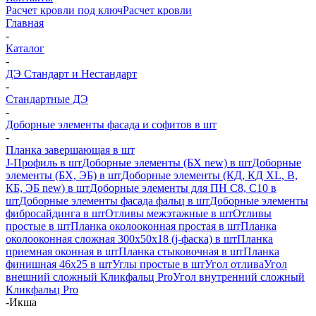
Расчет кровли под ключ
Расчет кровли
Главная
-
Каталог
-
ДЭ Стандарт и Нестандарт
-
Стандартные ДЭ
-
Доборные элементы фасада и софитов в шт
-
Планка завершающая в шт
J-Профиль в шт
Доборные элементы (БХ new) в шт
Доборные
элементы (БХ, ЭБ) в шт
Доборные элементы (КД, КД XL, В,
КБ, ЭБ new) в шт
Доборные элементы для ПН С8, С10 в
шт
Доборные элементы фасада фальц в шт
Доборные элементы
фибросайдинга в шт
Отливы межэтажные в шт
Отливы
простые в шт
Планка околооконная простая в шт
Планка
околооконная сложная 300х50х18 (j-фаска) в шт
Планка
приемная оконная в шт
Планка стыковочная в шт
Планка
финишная 46х25 в шт
Углы простые в шт
Угол отлива
Угол
внешний сложный Кликфальц Pro
Угол внутренний сложный
Кликфальц Pro
-
Икша