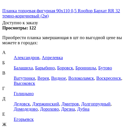
Планка торцевая фигурная 90х110 0,5 Rooftop Бархат RR 32
темно-коричневый (2м)
Доступно к заказу
Просмотры:
122
Приобрести планка завершающая в шт по выгодной цене вы
можете в городах:
А
Александров
,
Апрелевка
Б
Балашиха
,
Барыбино
,
Боровск
,
Бронницы
,
Бутово
В
Ватутинки
,
Верея
,
Видное
,
Волоколамск
,
Воскресенск
,
Высоковск
Г
Голицыно
Д
Дедовск
,
Дзержинский
,
Дмитров
,
Долгопрудный
,
Домодедово
,
Дорохово
,
Дрезна
,
Дубна
Е
Егорьевск
Ж