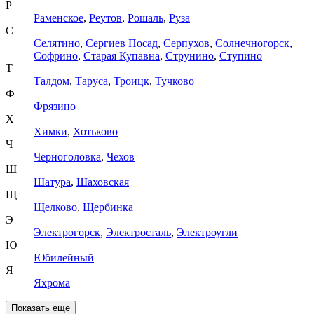
Р
Раменское
,
Реутов
,
Рошаль
,
Руза
С
Селятино
,
Сергиев Посад
,
Серпухов
,
Солнечногорск
,
Софрино
,
Старая Купавна
,
Струнино
,
Ступино
Т
Талдом
,
Таруса
,
Троицк
,
Тучково
Ф
Фрязино
Х
Химки
,
Хотьково
Ч
Черноголовка
,
Чехов
Ш
Шатура
,
Шаховская
Щ
Щелково
,
Щербинка
Э
Электрогорск
,
Электросталь
,
Электроугли
Ю
Юбилейный
Я
Яхрома
Показать еще