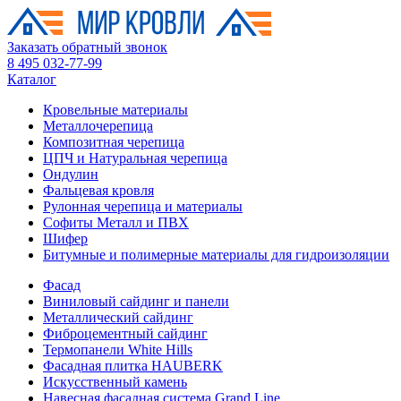
Заказать обратный звонок
8 495 032-77-99
Каталог
Кровельные материалы
Металлочерепица
Композитная черепица
ЦПЧ и Натуральная черепица
Ондулин
Фальцевая кровля
Рулонная черепица и материалы
Софиты Металл и ПВХ
Шифер
Битумные и полимерные материалы для гидроизоляции
Фасад
Виниловый сайдинг и панели
Металлический сайдинг
Фиброцементный сайдинг
Термопанели White Hills
Фасадная плитка HAUBERK
Искусственный камень
Навесная фасадная система Grand Line