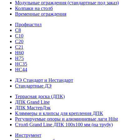
Модульные ограждения (стандартные под заказ)
Колпаки на столб
Временные ограждения
Профнастил
С8
С10
С20
С21
H60
H75
HС35
НС44
ДЭ Стандарт и Нестандарт
Стандартные ДЭ
Террасная доска (ДПК)
ДПК Grand Line
ДПК МастерДэк
Кляммеры и клипсы для крепления ДПК
Регулируемые опоры и алюминиевые лаги Hilst
Столб Grand Line ДПК 100х100 мм (на трубу)
Инструмент