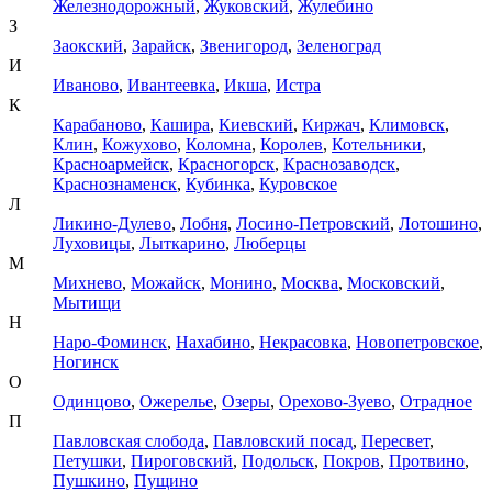
Железнодорожный
,
Жуковский
,
Жулебино
З
Заокский
,
Зарайск
,
Звенигород
,
Зеленоград
И
Иваново
,
Ивантеевка
,
Икша
,
Истра
К
Карабаново
,
Кашира
,
Киевский
,
Киржач
,
Климовск
,
Клин
,
Кожухово
,
Коломна
,
Королев
,
Котельники
,
Красноармейск
,
Красногорск
,
Краснозаводск
,
Краснознаменск
,
Кубинка
,
Куровское
Л
Ликино-Дулево
,
Лобня
,
Лосино-Петровский
,
Лотошино
,
Луховицы
,
Лыткарино
,
Люберцы
М
Михнево
,
Можайск
,
Монино
,
Москва
,
Московский
,
Мытищи
Н
Наро-Фоминск
,
Нахабино
,
Некрасовка
,
Новопетровское
,
Ногинск
О
Одинцово
,
Ожерелье
,
Озеры
,
Орехово-Зуево
,
Отрадное
П
Павловская слобода
,
Павловский посад
,
Пересвет
,
Петушки
,
Пироговский
,
Подольск
,
Покров
,
Протвино
,
Пушкино
,
Пущино