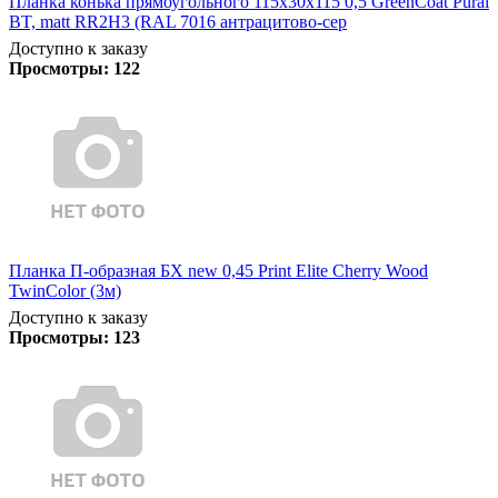
Планка конька прямоугольного 115х30х115 0,5 GreenCoat Pural
BT, matt RR2Н3 (RAL 7016 антрацитово-сер
Доступно к заказу
Просмотры:
122
Планка П-образная БХ new 0,45 Print Elite Cherry Wood
TwinColor (3м)
Доступно к заказу
Просмотры:
123