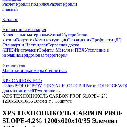
Расчет кровли под ключ
Расчет кровли
Главная
-
Каталог
-
Утепление и изоляция
Кровельные материалы
Фасад
Обустройство
кровли
Водосток
Комплектующие
Ограждения
Профнастил
ДЭ
Стандарт и Нестандарт
Террасная доска
(ДПК)
Инструмент
Софиты Металл и ПВХ
Утепление и
изоляция
Придомовая территория
-
Утеплитель
Мастики и праймеры
Утеплитель
-
XPS CARBON ECO
Isobox
ISOROC
ISOVER
KNAUF
LOGICPIR
Paroc_ЮГ
ROCKWO
для утеплителей
Технониколь
-
XPS ТЕХНОНИКОЛЬ CARBON PROF SLOPE-4,2%
1200x600x10/35 Элемент J(18шт/уп)
XPS ТЕХНОНИКОЛЬ CARBON PROF
SLOPE-4,2% 1200x600x10/35 Элемент