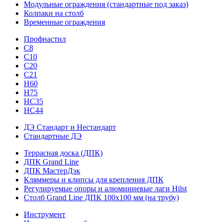
Модульные ограждения (стандартные под заказ)
Колпаки на столб
Временные ограждения
Профнастил
С8
С10
С20
С21
H60
H75
HС35
НС44
ДЭ Стандарт и Нестандарт
Стандартные ДЭ
Террасная доска (ДПК)
ДПК Grand Line
ДПК МастерДэк
Кляммеры и клипсы для крепления ДПК
Регулируемые опоры и алюминиевые лаги Hilst
Столб Grand Line ДПК 100х100 мм (на трубу)
Инструмент