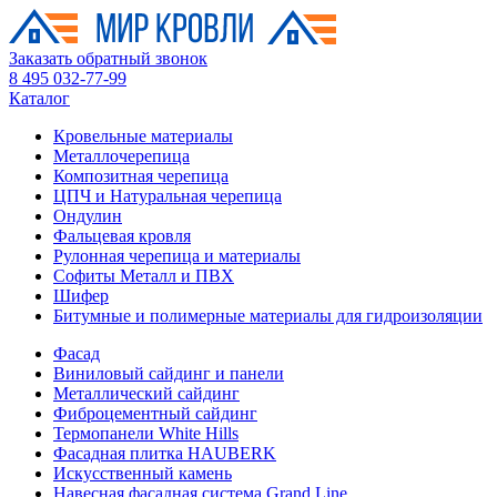
Заказать обратный звонок
8 495 032-77-99
Каталог
Кровельные материалы
Металлочерепица
Композитная черепица
ЦПЧ и Натуральная черепица
Ондулин
Фальцевая кровля
Рулонная черепица и материалы
Софиты Металл и ПВХ
Шифер
Битумные и полимерные материалы для гидроизоляции
Фасад
Виниловый сайдинг и панели
Металлический сайдинг
Фиброцементный сайдинг
Термопанели White Hills
Фасадная плитка HAUBERK
Искусственный камень
Навесная фасадная система Grand Line