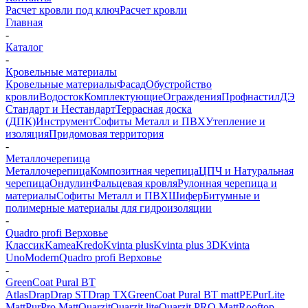
Расчет кровли под ключ
Расчет кровли
Главная
-
Каталог
-
Кровельные материалы
Кровельные материалы
Фасад
Обустройство
кровли
Водосток
Комплектующие
Ограждения
Профнастил
ДЭ
Стандарт и Нестандарт
Террасная доска
(ДПК)
Инструмент
Софиты Металл и ПВХ
Утепление и
изоляция
Придомовая территория
-
Металлочерепица
Металлочерепица
Композитная черепица
ЦПЧ и Натуральная
черепица
Ондулин
Фальцевая кровля
Рулонная черепица и
материалы
Софиты Металл и ПВХ
Шифер
Битумные и
полимерные материалы для гидроизоляции
-
Quadro profi Верховье
Классик
Kamea
Kredo
Kvinta plus
Kvinta plus 3D
Kvinta
Uno
Modern
Quadro profi Верховье
-
GreenCoat Pural BT
Atlas
Drap
Drap ST
Drap TХ
GreenCoat Pural BT matt
PE
PurLite
Matt
PurPro Matt
Quarzit
Quarzit lite
Quarzit PRO Matt
Rooftop