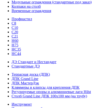
Модульные ограждения (стандартные под заказ)
Колпаки на столб
Временные ограждения
Профнастил
С8
С10
С20
С21
H60
H75
HС35
НС44
ДЭ Стандарт и Нестандарт
Стандартные ДЭ
Террасная доска (ДПК)
ДПК Grand Line
ДПК МастерДэк
Кляммеры и клипсы для крепления ДПК
Регулируемые опоры и алюминиевые лаги Hilst
Столб Grand Line ДПК 100х100 мм (на трубу)
Инструмент