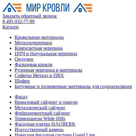
Заказать обратный звонок
8 495 032-77-99
Каталог
Кровельные материалы
Металлочерепица
Композитная черепица
ЦПЧ и Натуральная черепица
Ондулин
Фальцевая кровля
Рулонная черепица и материалы
Софиты Металл и ПВХ
Шифер
Битумные и полимерные материалы для гидроизоляции
Фасад
Виниловый сайдинг и панели
Металлический сайдинг
Фиброцементный сайдинг
Термопанели White Hills
Фасадная плитка HAUBERK
Искусственный камень
Навесная фасадная система Grand Line