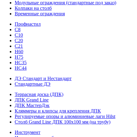
Модульные ограждения (стандартные под заказ)
Колпаки на столб
Временные ограждения
Профнастил
С8
С10
С20
С21
H60
H75
HС35
НС44
ДЭ Стандарт и Нестандарт
Стандартные ДЭ
Террасная доска (ДПК)
ДПК Grand Line
ДПК МастерДэк
Кляммеры и клипсы для крепления ДПК
Регулируемые опоры и алюминиевые лаги Hilst
Столб Grand Line ДПК 100х100 мм (на трубу)
Инструмент