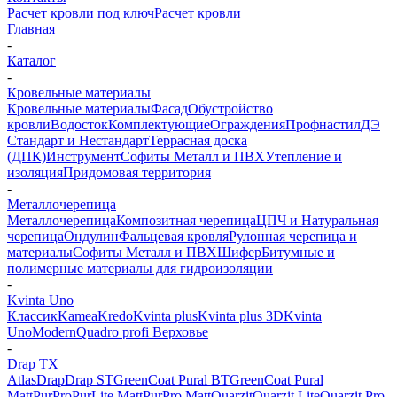
Расчет кровли под ключ
Расчет кровли
Главная
-
Каталог
-
Кровельные материалы
Кровельные материалы
Фасад
Обустройство
кровли
Водосток
Комплектующие
Ограждения
Профнастил
ДЭ
Стандарт и Нестандарт
Террасная доска
(ДПК)
Инструмент
Софиты Металл и ПВХ
Утепление и
изоляция
Придомовая территория
-
Металлочерепица
Металлочерепица
Композитная черепица
ЦПЧ и Натуральная
черепица
Ондулин
Фальцевая кровля
Рулонная черепица и
материалы
Софиты Металл и ПВХ
Шифер
Битумные и
полимерные материалы для гидроизоляции
-
Kvinta Uno
Классик
Kamea
Kredo
Kvinta plus
Kvinta plus 3D
Kvinta
Uno
Modern
Quadro profi Верховье
-
Drap TX
Atlas
Drap
Drap ST
GreenCoat Pural BT
GreenCoat Pural
Matt
PurPro
PurLite Мatt
PurPro Matt
Quarzit
Quarzit Lite
Quarzit Pro