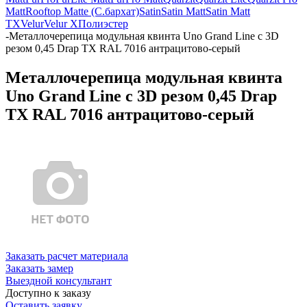
Matt
Rooftop Matte (С.бархат)
Satin
Satin Matt
Satin Matt
TX
Velur
Velur X
Полиэстер
-
Металлочерепица модульная квинта Uno Grand Line c 3D
резом 0,45 Drap TX RAL 7016 антрацитово-серый
Металлочерепица модульная квинта
Uno Grand Line c 3D резом 0,45 Drap
TX RAL 7016 антрацитово-серый
Заказать расчет материала
Заказать замер
Выездной консультант
Доступно к заказу
Оставить заявку