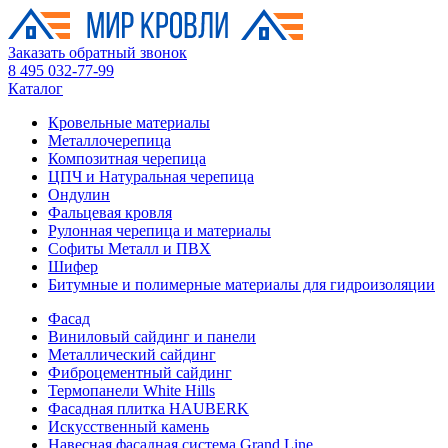
Заказать обратный звонок
8 495 032-77-99
Каталог
Кровельные материалы
Металлочерепица
Композитная черепица
ЦПЧ и Натуральная черепица
Ондулин
Фальцевая кровля
Рулонная черепица и материалы
Софиты Металл и ПВХ
Шифер
Битумные и полимерные материалы для гидроизоляции
Фасад
Виниловый сайдинг и панели
Металлический сайдинг
Фиброцементный сайдинг
Термопанели White Hills
Фасадная плитка HAUBERK
Искусственный камень
Навесная фасадная система Grand Line