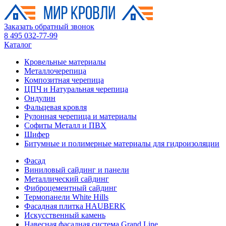
Заказать обратный звонок
8 495 032-77-99
Каталог
Кровельные материалы
Металлочерепица
Композитная черепица
ЦПЧ и Натуральная черепица
Ондулин
Фальцевая кровля
Рулонная черепица и материалы
Софиты Металл и ПВХ
Шифер
Битумные и полимерные материалы для гидроизоляции
Фасад
Виниловый сайдинг и панели
Металлический сайдинг
Фиброцементный сайдинг
Термопанели White Hills
Фасадная плитка HAUBERK
Искусственный камень
Навесная фасадная система Grand Line