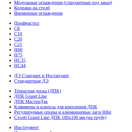
Модульные ограждения (стандартные под заказ)
Колпаки на столб
Временные ограждения
Профнастил
С8
С10
С20
С21
H60
H75
HС35
НС44
ДЭ Стандарт и Нестандарт
Стандартные ДЭ
Террасная доска (ДПК)
ДПК Grand Line
ДПК МастерДэк
Кляммеры и клипсы для крепления ДПК
Регулируемые опоры и алюминиевые лаги Hilst
Столб Grand Line ДПК 100х100 мм (на трубу)
Инструмент