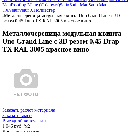
Matt
Rooftop Matte (С.бархат)
Satin
Satin Matt
Satin Matt
TX
Velur
Velur X
Полиэстер
-
Металлочерепица модульная квинта Uno Grand Line c 3D
резом 0,45 Drap TX RAL 3005 красное вино
Металлочерепица модульная квинта
Uno Grand Line c 3D резом 0,45 Drap
TX RAL 3005 красное вино
Заказать расчет материала
Заказать замер
Выездной консультант
1 046 руб.
/м2
Доступно к заказу