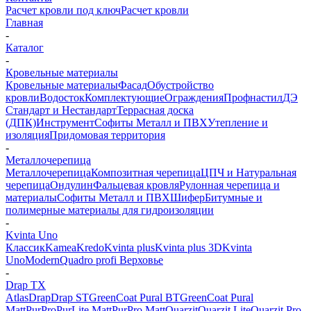
Расчет кровли под ключ
Расчет кровли
Главная
-
Каталог
-
Кровельные материалы
Кровельные материалы
Фасад
Обустройство
кровли
Водосток
Комплектующие
Ограждения
Профнастил
ДЭ
Стандарт и Нестандарт
Террасная доска
(ДПК)
Инструмент
Софиты Металл и ПВХ
Утепление и
изоляция
Придомовая территория
-
Металлочерепица
Металлочерепица
Композитная черепица
ЦПЧ и Натуральная
черепица
Ондулин
Фальцевая кровля
Рулонная черепица и
материалы
Софиты Металл и ПВХ
Шифер
Битумные и
полимерные материалы для гидроизоляции
-
Kvinta Uno
Классик
Kamea
Kredo
Kvinta plus
Kvinta plus 3D
Kvinta
Uno
Modern
Quadro profi Верховье
-
Drap TX
Atlas
Drap
Drap ST
GreenCoat Pural BT
GreenCoat Pural
Matt
PurPro
PurLite Мatt
PurPro Matt
Quarzit
Quarzit Lite
Quarzit Pro