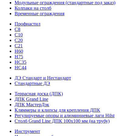
Модульные ограждения (стандартные под заказ)
Колпаки на столб
Временные ограждения
Профнастил
С8
С10
С20
С21
H60
H75
HС35
НС44
ДЭ Стандарт и Нестандарт
Стандартные ДЭ
Террасная доска (ДПК)
ДПК Grand Line
ДПК МастерДэк
Кляммеры и клипсы для крепления ДПК
Регулируемые опоры и алюминиевые лаги Hilst
Столб Grand Line ДПК 100х100 мм (на трубу)
Инструмент