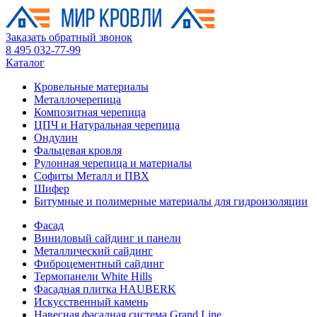
Заказать обратный звонок
8 495 032-77-99
Каталог
Кровельные материалы
Металлочерепица
Композитная черепица
ЦПЧ и Натуральная черепица
Ондулин
Фальцевая кровля
Рулонная черепица и материалы
Софиты Металл и ПВХ
Шифер
Битумные и полимерные материалы для гидроизоляции
Фасад
Виниловый сайдинг и панели
Металлический сайдинг
Фиброцементный сайдинг
Термопанели White Hills
Фасадная плитка HAUBERK
Искусственный камень
Навесная фасадная система Grand Line