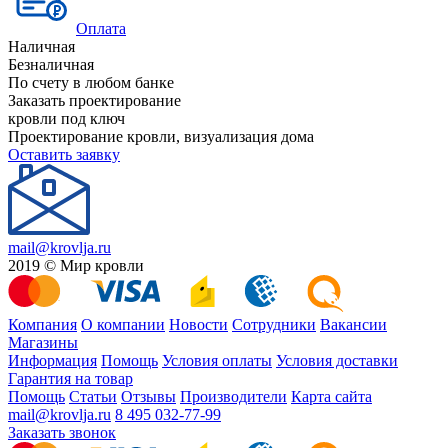
Оплата
Наличная
Безналичная
По счету в любом банке
Заказать проектирование
кровли под ключ
Проектирование кровли, визуализация дома
Оставить заявку
mail@krovlja.ru
2019 © Мир кровли
Компания
О компании
Новости
Сотрудники
Вакансии
Магазины
Информация
Помощь
Условия оплаты
Условия доставки
Гарантия на товар
Помощь
Статьи
Отзывы
Производители
Карта сайта
mail@krovlja.ru
8 495 032-77-99
Заказать звонок