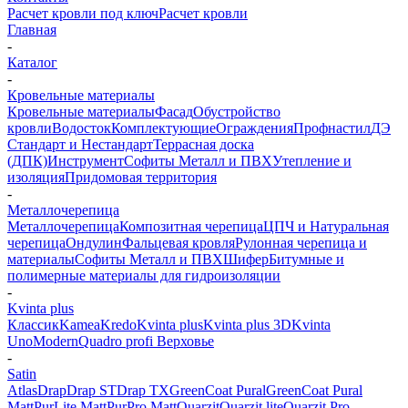
Расчет кровли под ключ
Расчет кровли
Главная
-
Каталог
-
Кровельные материалы
Кровельные материалы
Фасад
Обустройство
кровли
Водосток
Комплектующие
Ограждения
Профнастил
ДЭ
Стандарт и Нестандарт
Террасная доска
(ДПК)
Инструмент
Софиты Металл и ПВХ
Утепление и
изоляция
Придомовая территория
-
Металлочерепица
Металлочерепица
Композитная черепица
ЦПЧ и Натуральная
черепица
Ондулин
Фальцевая кровля
Рулонная черепица и
материалы
Софиты Металл и ПВХ
Шифер
Битумные и
полимерные материалы для гидроизоляции
-
Kvinta plus
Классик
Kamea
Kredo
Kvinta plus
Kvinta plus 3D
Kvinta
Uno
Modern
Quadro profi Верховье
-
Satin
Atlas
Drap
Drap ST
Drap TX
GreenСoat Pural
GreenСoat Pural
Matt
PurLite Matt
PurPro Matt
Quarzit
Quarzit lite
Quarzit Pro