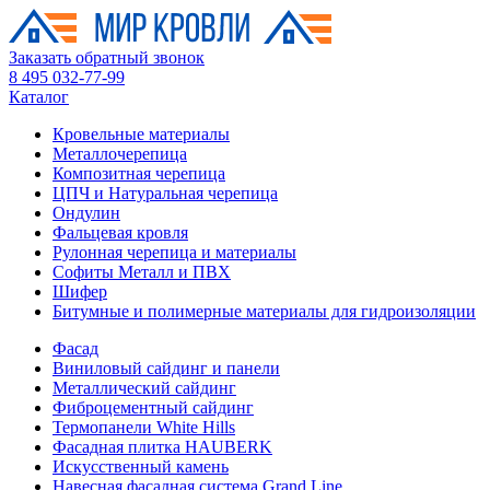
Заказать обратный звонок
8 495 032-77-99
Каталог
Кровельные материалы
Металлочерепица
Композитная черепица
ЦПЧ и Натуральная черепица
Ондулин
Фальцевая кровля
Рулонная черепица и материалы
Софиты Металл и ПВХ
Шифер
Битумные и полимерные материалы для гидроизоляции
Фасад
Виниловый сайдинг и панели
Металлический сайдинг
Фиброцементный сайдинг
Термопанели White Hills
Фасадная плитка HAUBERK
Искусственный камень
Навесная фасадная система Grand Line