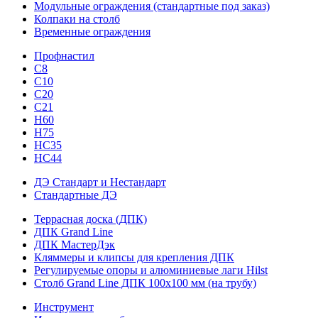
Модульные ограждения (стандартные под заказ)
Колпаки на столб
Временные ограждения
Профнастил
С8
С10
С20
С21
H60
H75
HС35
НС44
ДЭ Стандарт и Нестандарт
Стандартные ДЭ
Террасная доска (ДПК)
ДПК Grand Line
ДПК МастерДэк
Кляммеры и клипсы для крепления ДПК
Регулируемые опоры и алюминиевые лаги Hilst
Столб Grand Line ДПК 100х100 мм (на трубу)
Инструмент