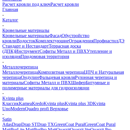
Расчет кровли под ключ
Расчет кровли
Главная
-
Каталог
-
Кровельные материалы
Кровельные материалы
Фасад
Обустройство
кровли
Водосток
Комплектующие
Ограждения
Профнастил
ДЭ
Стандарт и Нестандарт
Террасная доска
(ДПК)
Инструмент
Софиты Металл и ПВХ
Утепление и
изоляция
Придомовая территория
-
Металлочерепица
Металлочерепица
Композитная черепица
ЦПЧ и Натуральная
черепица
Ондулин
Фальцевая кровля
Рулонная черепица и
материалы
Софиты Металл и ПВХ
Шифер
Битумные и
полимерные материалы для гидроизоляции
-
Kvinta plus
Классик
Kamea
Kredo
Kvinta plus
Kvinta plus 3D
Kvinta
Uno
Modern
Quadro profi Верховье
-
Satin
Atlas
Drap
Drap ST
Drap TX
GreenСoat Pural
GreenСoat Pural
Matt
PurLite Matt
PurPro Matt
Quarzit
Quarzit lite
Quarzit Pro