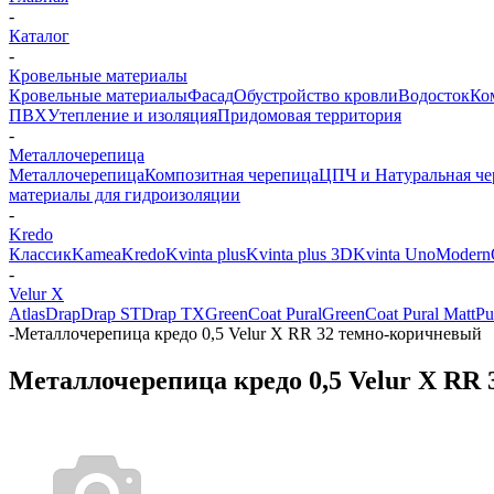
-
Каталог
-
Кровельные материалы
Кровельные материалы
Фасад
Обустройство кровли
Водосток
Ко
ПВХ
Утепление и изоляция
Придомовая территория
-
Металлочерепица
Металлочерепица
Композитная черепица
ЦПЧ и Натуральная че
материалы для гидроизоляции
-
Kredo
Классик
Kamea
Kredo
Kvinta plus
Kvinta plus 3D
Kvinta Uno
Modern
-
Velur X
Atlas
Drap
Drap ST
Drap TХ
GreenСoat Pural
GreenСoat Pural Matt
Pu
-
Металлочерепица кредо 0,5 Velur X RR 32 темно-коричневый
Металлочерепица кредо 0,5 Velur X RR