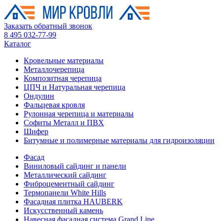
Заказать обратный звонок
8 495 032-77-99
Каталог
Кровельные материалы
Металлочерепица
Композитная черепица
ЦПЧ и Натуральная черепица
Ондулин
Фальцевая кровля
Рулонная черепица и материалы
Софиты Металл и ПВХ
Шифер
Битумные и полимерные материалы для гидроизоляции
Фасад
Виниловый сайдинг и панели
Металлический сайдинг
Фиброцементный сайдинг
Термопанели White Hills
Фасадная плитка HAUBERK
Искусственный камень
Навесная фасадная система Grand Line