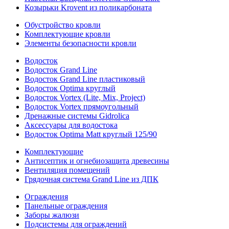
Козырьки Krovent из поликарбоната
Обустройство кровли
Комплектующие кровли
Элементы безопасности кровли
Водосток
Водосток Grand Line
Водосток Grand Line пластиковый
Водосток Optima круглый
Водосток Vortex (Lite, Mix, Project)
Водосток Vortex прямоугольный
Дренажные системы Gidrolica
Аксессуары для водостока
Водосток Optima Matt круглый 125/90
Комплектующие
Антисептик и огнебиозащита древесины
Вентиляция помещений
Грядочная система Grand Line из ДПК
Ограждения
Панельные ограждения
Заборы жалюзи
Подсистемы для ограждений