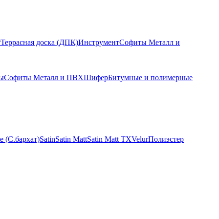
т
Террасная доска (ДПК)
Инструмент
Софиты Металл и
лы
Софиты Металл и ПВХ
Шифер
Битумные и полимерные
e (С.бархат)
Satin
Satin Matt
Satin Matt TX
Velur
Полиэстер