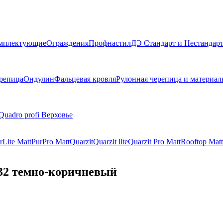
мплектующие
Ограждения
Профнастил
ДЭ Стандарт и Нестандар
репица
Ондулин
Фальцевая кровля
Рулонная черепица и материа
Quadro profi Верховье
rLite Мatt
PurPro Matt
Quarzit
Quarzit lite
Quarzit Pro Matt
Rooftop Matt
 32 темно-коричневый