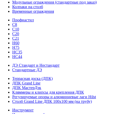
Модульные ограждения (стандартные под заказ)
Колпаки на столб
Временные ограждения
Профнастил
С8
С10
С20
С21
H60
H75
HС35
НС44
ДЭ Стандарт и Нестандарт
Стандартные ДЭ
Террасная доска (ДПК)
ДПК Grand Line
ДПК МастерДэк
Кляммеры и клипсы для крепления ДПК
Регулируемые опоры и алюминиевые лаги Hilst
Столб Grand Line ДПК 100х100 мм (на трубу)
Инструмент