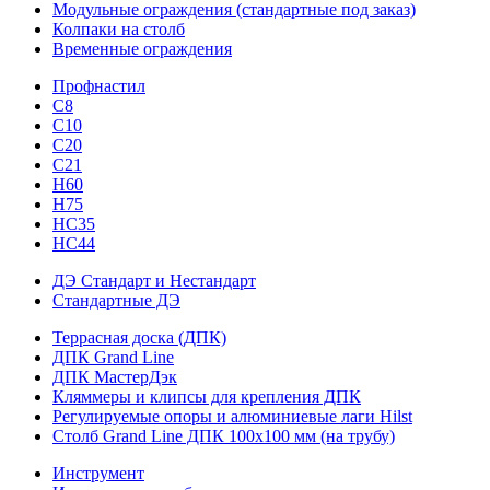
Модульные ограждения (стандартные под заказ)
Колпаки на столб
Временные ограждения
Профнастил
С8
С10
С20
С21
H60
H75
HС35
НС44
ДЭ Стандарт и Нестандарт
Стандартные ДЭ
Террасная доска (ДПК)
ДПК Grand Line
ДПК МастерДэк
Кляммеры и клипсы для крепления ДПК
Регулируемые опоры и алюминиевые лаги Hilst
Столб Grand Line ДПК 100х100 мм (на трубу)
Инструмент