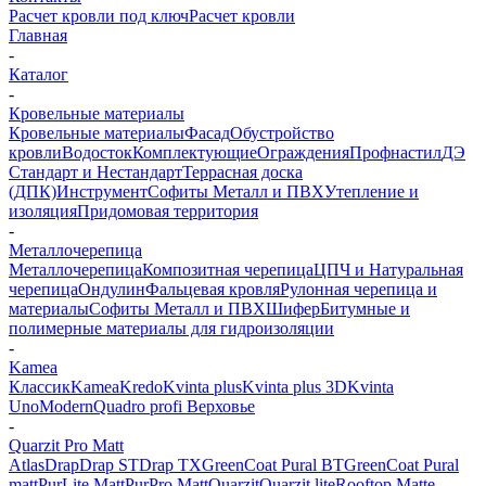
Расчет кровли под ключ
Расчет кровли
Главная
-
Каталог
-
Кровельные материалы
Кровельные материалы
Фасад
Обустройство
кровли
Водосток
Комплектующие
Ограждения
Профнастил
ДЭ
Стандарт и Нестандарт
Террасная доска
(ДПК)
Инструмент
Софиты Металл и ПВХ
Утепление и
изоляция
Придомовая территория
-
Металлочерепица
Металлочерепица
Композитная черепица
ЦПЧ и Натуральная
черепица
Ондулин
Фальцевая кровля
Рулонная черепица и
материалы
Софиты Металл и ПВХ
Шифер
Битумные и
полимерные материалы для гидроизоляции
-
Kamea
Классик
Kamea
Kredo
Kvinta plus
Kvinta plus 3D
Kvinta
Uno
Modern
Quadro profi Верховье
-
Quarzit Pro Matt
Atlas
Drap
Drap ST
Drap TХ
GreenCoat Pural BT
GreenCoat Pural
matt
PurLite Matt
PurPro Matt
Quarzit
Quarzit lite
Rooftop Matte