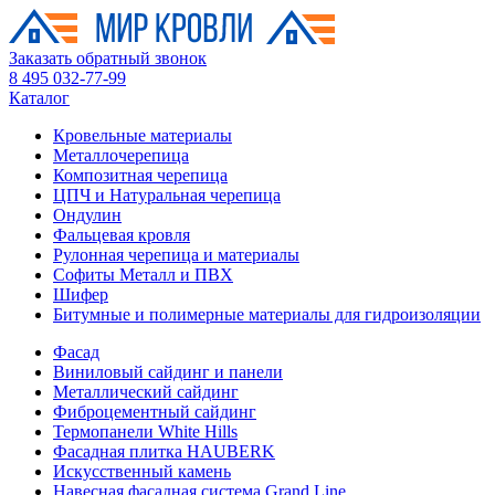
Заказать обратный звонок
8 495 032-77-99
Каталог
Кровельные материалы
Металлочерепица
Композитная черепица
ЦПЧ и Натуральная черепица
Ондулин
Фальцевая кровля
Рулонная черепица и материалы
Софиты Металл и ПВХ
Шифер
Битумные и полимерные материалы для гидроизоляции
Фасад
Виниловый сайдинг и панели
Металлический сайдинг
Фиброцементный сайдинг
Термопанели White Hills
Фасадная плитка HAUBERK
Искусственный камень
Навесная фасадная система Grand Line