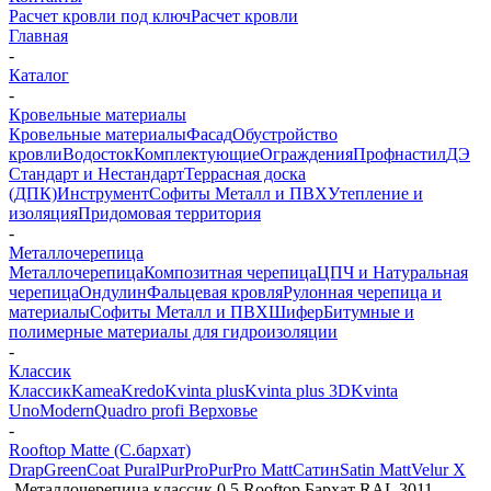
Расчет кровли под ключ
Расчет кровли
Главная
-
Каталог
-
Кровельные материалы
Кровельные материалы
Фасад
Обустройство
кровли
Водосток
Комплектующие
Ограждения
Профнастил
ДЭ
Стандарт и Нестандарт
Террасная доска
(ДПК)
Инструмент
Софиты Металл и ПВХ
Утепление и
изоляция
Придомовая территория
-
Металлочерепица
Металлочерепица
Композитная черепица
ЦПЧ и Натуральная
черепица
Ондулин
Фальцевая кровля
Рулонная черепица и
материалы
Софиты Металл и ПВХ
Шифер
Битумные и
полимерные материалы для гидроизоляции
-
Классик
Классик
Kamea
Kredo
Kvinta plus
Kvinta plus 3D
Kvinta
Uno
Modern
Quadro profi Верховье
-
Rooftop Matte (С.бархат)
Drap
GreenСoat Pural
PurPro
PurPro Matt
Сатин
Satin Matt
Velur X
-
Металлочерепица классик 0,5 Rooftop Бархат RAL 3011