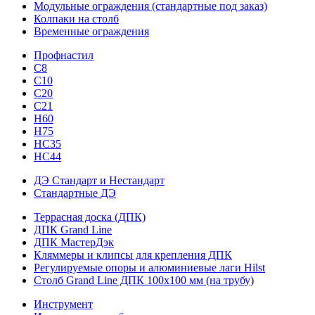
Модульные ограждения (стандартные под заказ)
Колпаки на столб
Временные ограждения
Профнастил
С8
С10
С20
С21
H60
H75
HС35
НС44
ДЭ Стандарт и Нестандарт
Стандартные ДЭ
Террасная доска (ДПК)
ДПК Grand Line
ДПК МастерДэк
Кляммеры и клипсы для крепления ДПК
Регулируемые опоры и алюминиевые лаги Hilst
Столб Grand Line ДПК 100х100 мм (на трубу)
Инструмент