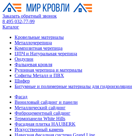
Заказать обратный звонок
8 495 032-77-99
Каталог
Кровельные материалы
Металлочерепица
Композитная черепица
ЦПЧ и Натуральная черепица
Ондулин
Фальцевая кровля
Рулонная черепица и материалы
Софиты Металл и ПВХ
Шифер
Битумные и полимерные материалы для гидроизоляции
Фасад
Виниловый сайдинг и панели
Металлический сайдинг
Фиброцементный сайдинг
Термопанели White Hills
Фасадная плитка HAUBERK
Искусственный камень
Навесная фасадная система Grand Line