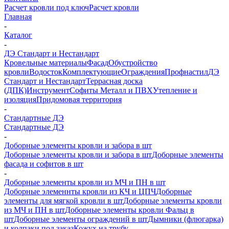
Расчет кровли под ключ
Расчет кровли
Главная
-
Каталог
-
ДЭ Стандарт и Нестандарт
Кровельные материалы
Фасад
Обустройство
кровли
Водосток
Комплектующие
Ограждения
Профнастил
ДЭ
Стандарт и Нестандарт
Террасная доска
(ДПК)
Инструмент
Софиты Металл и ПВХ
Утепление и
изоляция
Придомовая территория
-
Стандартные ДЭ
Стандартные ДЭ
-
Доборные элементы кровли и забора в шт
Доборные элементы кровли и забора в шт
Доборные элементы
фасада и софитов в шт
-
Доборные элементы кровли из МЧ и ПН в шт
Доборные элеменнты кровли из КЧ и ЦПЧ
Доборные
элементы для мягкой кровли в шт
Доборные элементы кровли
из МЧ и ПН в шт
Доборные элементы кровли Фальц в
шт
Доборные элементы ограждений в шт
Дымники (флюгарка)
и колпаки под заказ
Кожух на трубу