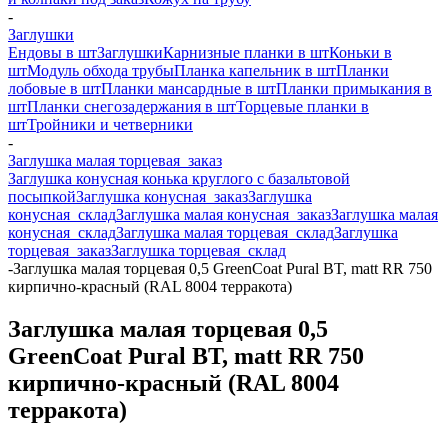
-
Заглушки
Ендовы в шт
Заглушки
Карнизные планки в шт
Коньки в
шт
Модуль обхода трубы
Планка капельник в шт
Планки
лобовые в шт
Планки мансардные в шт
Планки примыкания в
шт
Планки снегозадержания в шт
Торцевые планки в
шт
Тройники и четверники
-
Заглушка малая торцевая_заказ
Заглушка конусная конька круглого с базальтовой
посыпкой
Заглушка конусная_заказ
Заглушка
конусная_склад
Заглушка малая конусная_заказ
Заглушка малая
конусная_склад
Заглушка малая торцевая_склад
Заглушка
торцевая_заказ
Заглушка торцевая_склад
-
Заглушка малая торцевая 0,5 GreenCoat Pural BT, matt RR 750
кирпично-красный (RAL 8004 терракота)
Заглушка малая торцевая 0,5
GreenCoat Pural BT, matt RR 750
кирпично-красный (RAL 8004
терракота)