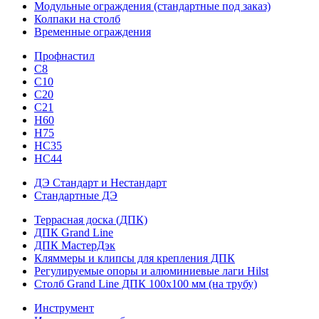
Модульные ограждения (стандартные под заказ)
Колпаки на столб
Временные ограждения
Профнастил
С8
С10
С20
С21
H60
H75
HС35
НС44
ДЭ Стандарт и Нестандарт
Стандартные ДЭ
Террасная доска (ДПК)
ДПК Grand Line
ДПК МастерДэк
Кляммеры и клипсы для крепления ДПК
Регулируемые опоры и алюминиевые лаги Hilst
Столб Grand Line ДПК 100х100 мм (на трубу)
Инструмент