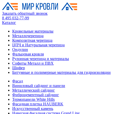
Заказать обратный звонок
8 495 032-77-99
Каталог
Кровельные материалы
Металлочерепица
Композитная черепица
ЦПЧ и Натуральная черепица
Ондулин
Фальцевая кровля
Рулонная черепица и материалы
Софиты Металл и ПВХ
Шифер
Битумные и полимерные материалы для гидроизоляции
Фасад
Виниловый сайдинг и панели
Металлический сайдинг
Фиброцементный сайдинг
Термопанели White Hills
Фасадная плитка HAUBERK
Искусственный камень
Навесная фасадная система Grand Line