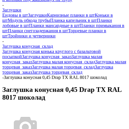
-
Заглушки
Ендовы в шт
Заглушки
Карнизные планки в шт
Коньки в
шт
Модуль обхода трубы
Планка капельник в шт
Планки
лобовые в шт
Планки мансардные в шт
Планки примыкания в
шт
Планки снегозадержания в шт
Торцевые планки в
шт
Тройники и четверники
-
Заглушка конусная_склад
Заглушка конусная конька круглого с базальтовой
посыпкой
Заглушка конусная_заказ
Заглушка малая
конусная_заказ
Заглушка малая конусная_склад
Заглушка малая
торцевая_заказ
Заглушка малая торцевая_склад
Заглушка
торцевая_заказ
Заглушка торцевая_склад
-
Заглушка конусная 0,45 Drap TX RAL 8017 шоколад
Заглушка конусная 0,45 Drap TX RAL
8017 шоколад