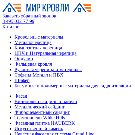
Заказать обратный звонок
8 495 032-77-99
Каталог
Кровельные материалы
Металлочерепица
Композитная черепица
ЦПЧ и Натуральная черепица
Ондулин
Фальцевая кровля
Рулонная черепица и материалы
Софиты Металл и ПВХ
Шифер
Битумные и полимерные материалы для гидроизоляции
Фасад
Виниловый сайдинг и панели
Металлический сайдинг
Фиброцементный сайдинг
Термопанели White Hills
Фасадная плитка HAUBERK
Искусственный камень
Навесная фасадная система Grand Line