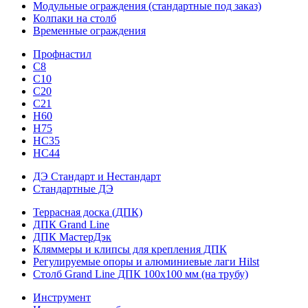
Модульные ограждения (стандартные под заказ)
Колпаки на столб
Временные ограждения
Профнастил
С8
С10
С20
С21
H60
H75
HС35
НС44
ДЭ Стандарт и Нестандарт
Стандартные ДЭ
Террасная доска (ДПК)
ДПК Grand Line
ДПК МастерДэк
Кляммеры и клипсы для крепления ДПК
Регулируемые опоры и алюминиевые лаги Hilst
Столб Grand Line ДПК 100х100 мм (на трубу)
Инструмент