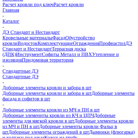
Расчет кровли под ключ
Расчет кровли
Главная
-
Каталог
-
ДЭ Стандарт и Нестандарт
Кровельные материалы
Фасад
Обустройство
кровли
Водосток
Комплектующие
Ограждения
Профнастил
ДЭ
Стандарт и Нестандарт
Террасная доска
(ДПК)
Инструмент
Софиты Металл и ПВХ
Утепление и
изоляция
Придомовая территория
-
Стандартные ДЭ
Стандартные ДЭ
-
Доборные элементы кровли и забора в шт
Доборные элементы кровли и забора в шт
Доборные элементы
фасада и софитов в шт
-
Доборные элементы кровли из МЧ и ПН в шт
Доборные элеменнты кровли из КЧ и ЦПЧ
Доборные
элементы для мягкой кровли в шт
Доборные элементы кровли
из МЧ и ПН в шт
Доборные элементы кровли Фальц в
шт
Доборные элементы ограждений в шт
Дымники (флюгарка)
и колпаки под заказ
Кожух на трубу