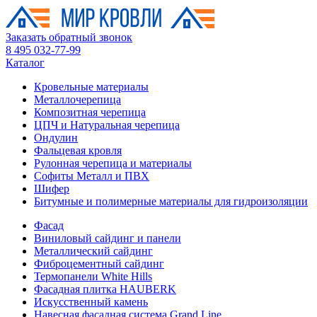
Заказать обратный звонок
8 495 032-77-99
Каталог
Кровельные материалы
Металлочерепица
Композитная черепица
ЦПЧ и Натуральная черепица
Ондулин
Фальцевая кровля
Рулонная черепица и материалы
Софиты Металл и ПВХ
Шифер
Битумные и полимерные материалы для гидроизоляции
Фасад
Виниловый сайдинг и панели
Металлический сайдинг
Фиброцементный сайдинг
Термопанели White Hills
Фасадная плитка HAUBERK
Искусственный камень
Навесная фасадная система Grand Line