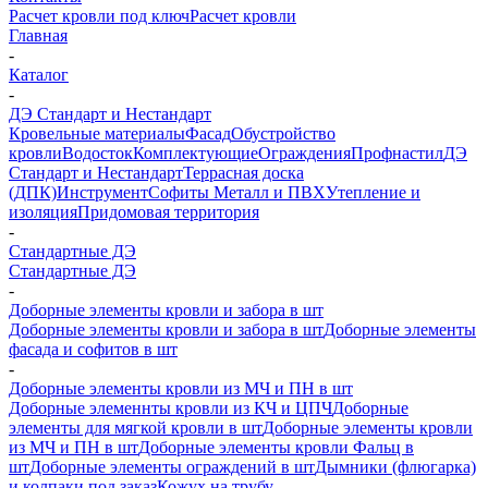
Расчет кровли под ключ
Расчет кровли
Главная
-
Каталог
-
ДЭ Стандарт и Нестандарт
Кровельные материалы
Фасад
Обустройство
кровли
Водосток
Комплектующие
Ограждения
Профнастил
ДЭ
Стандарт и Нестандарт
Террасная доска
(ДПК)
Инструмент
Софиты Металл и ПВХ
Утепление и
изоляция
Придомовая территория
-
Стандартные ДЭ
Стандартные ДЭ
-
Доборные элементы кровли и забора в шт
Доборные элементы кровли и забора в шт
Доборные элементы
фасада и софитов в шт
-
Доборные элементы кровли из МЧ и ПН в шт
Доборные элеменнты кровли из КЧ и ЦПЧ
Доборные
элементы для мягкой кровли в шт
Доборные элементы кровли
из МЧ и ПН в шт
Доборные элементы кровли Фальц в
шт
Доборные элементы ограждений в шт
Дымники (флюгарка)
и колпаки под заказ
Кожух на трубу