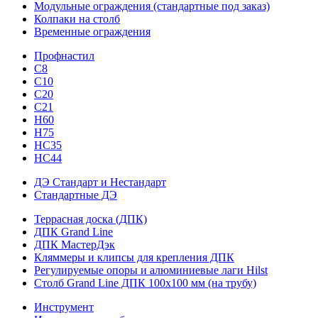
Модульные ограждения (стандартные под заказ)
Колпаки на столб
Временные ограждения
Профнастил
С8
С10
С20
С21
H60
H75
HС35
НС44
ДЭ Стандарт и Нестандарт
Стандартные ДЭ
Террасная доска (ДПК)
ДПК Grand Line
ДПК МастерДэк
Кляммеры и клипсы для крепления ДПК
Регулируемые опоры и алюминиевые лаги Hilst
Столб Grand Line ДПК 100х100 мм (на трубу)
Инструмент