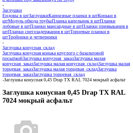
-
Заглушки
Ендовы в шт
Заглушки
Карнизные планки в шт
Коньки в
шт
Модуль обхода трубы
Планка капельник в шт
Планки
лобовые в шт
Планки мансардные в шт
Планки примыкания в
шт
Планки снегозадержания в шт
Торцевые планки в
шт
Тройники и четверники
-
Заглушка конусная_склад
Заглушка конусная конька круглого с базальтовой
посыпкой
Заглушка конусная_заказ
Заглушка малая
конусная_заказ
Заглушка малая конусная_склад
Заглушка малая
торцевая_заказ
Заглушка малая торцевая_склад
Заглушка
торцевая_заказ
Заглушка торцевая_склад
-
Заглушка конусная 0,45 Drap TX RAL 7024 мокрый асфальт
Заглушка конусная 0,45 Drap TX RAL
7024 мокрый асфальт