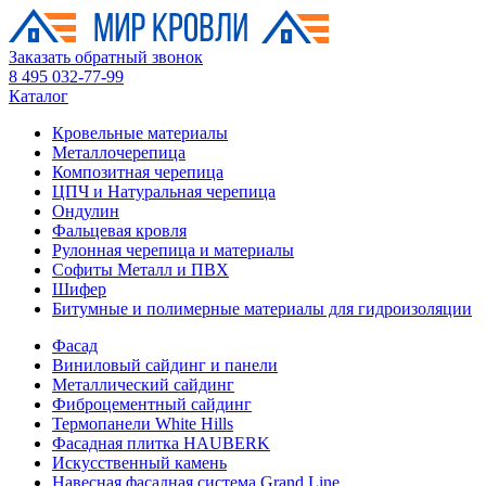
Заказать обратный звонок
8 495 032-77-99
Каталог
Кровельные материалы
Металлочерепица
Композитная черепица
ЦПЧ и Натуральная черепица
Ондулин
Фальцевая кровля
Рулонная черепица и материалы
Софиты Металл и ПВХ
Шифер
Битумные и полимерные материалы для гидроизоляции
Фасад
Виниловый сайдинг и панели
Металлический сайдинг
Фиброцементный сайдинг
Термопанели White Hills
Фасадная плитка HAUBERK
Искусственный камень
Навесная фасадная система Grand Line