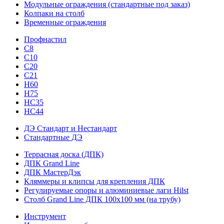
Модульные ограждения (стандартные под заказ)
Колпаки на столб
Временные ограждения
Профнастил
С8
С10
С20
С21
H60
H75
HС35
НС44
ДЭ Стандарт и Нестандарт
Стандартные ДЭ
Террасная доска (ДПК)
ДПК Grand Line
ДПК МастерДэк
Кляммеры и клипсы для крепления ДПК
Регулируемые опоры и алюминиевые лаги Hilst
Столб Grand Line ДПК 100х100 мм (на трубу)
Инструмент