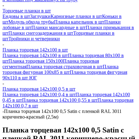
-
Торцевые планки в шт
Ендовы в шт
Заглушки
Карнизные планки в шт
Коньки в
шт
Модуль обхода трубы
Планка капельник в шт
Планки
лобовые в шт
Планки мансардные в шт
Планки примыкания в
шт
Планки снегозадержания в шт
Торцевые планки в
шт
Тройники и четверники
-
Планка торцевая 142х100 в шт
Планка торцевая 142х100 в шт
Планка торцевая 80х100 в
шт
Планка торцевая 150х100
Планка торцевая
сегментная
Планка торцевая страховочная в шт
Планка
торцевая фигурная 100х85 в шт
Планка торцевая фигурная
90х110 в шт ЮГ
-
Планка торцевая 142х100 0,5 в шт
Планка торцевая 142х100 0,4 в шт
Планка торцевая 142х100
0,45 в шт
Планка торцевая 142х100 0,55 в шт
Планка торцевая
142х100 0,7 в шт
-
Планка торцевая 142х100 0,5 Satin с пленкой RAL 3011
коричнево-красный (2,5м)
Планка торцевая 142х100 0,5 Satin с
пленкой RAL 3011 коричнево-красный