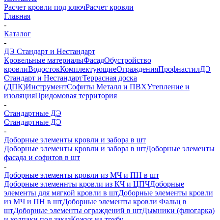
Расчет кровли под ключ
Расчет кровли
Главная
-
Каталог
-
ДЭ Стандарт и Нестандарт
Кровельные материалы
Фасад
Обустройство
кровли
Водосток
Комплектующие
Ограждения
Профнастил
ДЭ
Стандарт и Нестандарт
Террасная доска
(ДПК)
Инструмент
Софиты Металл и ПВХ
Утепление и
изоляция
Придомовая территория
-
Стандартные ДЭ
Стандартные ДЭ
-
Доборные элементы кровли и забора в шт
Доборные элементы кровли и забора в шт
Доборные элементы
фасада и софитов в шт
-
Доборные элементы кровли из МЧ и ПН в шт
Доборные элеменнты кровли из КЧ и ЦПЧ
Доборные
элементы для мягкой кровли в шт
Доборные элементы кровли
из МЧ и ПН в шт
Доборные элементы кровли Фальц в
шт
Доборные элементы ограждений в шт
Дымники (флюгарка)
и колпаки под заказ
Кожух на трубу