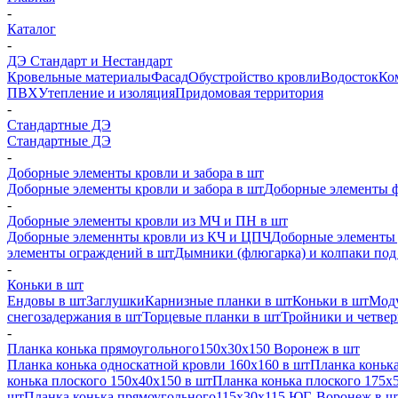
-
Каталог
-
ДЭ Стандарт и Нестандарт
Кровельные материалы
Фасад
Обустройство кровли
Водосток
Ко
ПВХ
Утепление и изоляция
Придомовая территория
-
Стандартные ДЭ
Стандартные ДЭ
-
Доборные элементы кровли и забора в шт
Доборные элементы кровли и забора в шт
Доборные элементы ф
-
Доборные элементы кровли из МЧ и ПН в шт
Доборные элеменнты кровли из КЧ и ЦПЧ
Доборные элементы 
элементы ограждений в шт
Дымники (флюгарка) и колпаки под 
-
Коньки в шт
Ендовы в шт
Заглушки
Карнизные планки в шт
Коньки в шт
Моду
снегозадержания в шт
Торцевые планки в шт
Тройники и четве
-
Планка конька прямоугольного150х30х150 Воронеж в шт
Планка конька односкатной кровли 160х160 в шт
Планка конька
конька плоского 150х40х150 в шт
Планка конька плоского 175х
шт
Планка конька прямоугольного115х30х115 ЮГ, Воронеж в ш