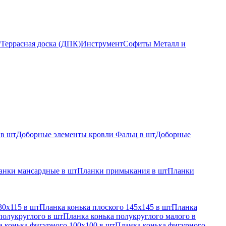
т
Террасная доска (ДПК)
Инструмент
Софиты Металл и
 в шт
Доборные элементы кровли Фальц в шт
Доборные
анки мансардные в шт
Планки примыкания в шт
Планки
30х115 в шт
Планка конька плоского 145х145 в шт
Планка
полукруглого в шт
Планка конька полукруглого малого в
 конька фигурного 100x100 в шт
Планка конька фигурного