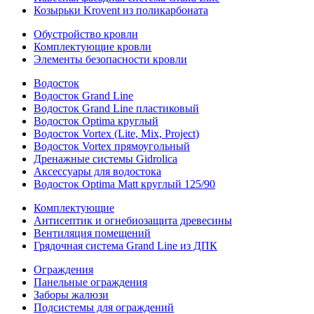
Козырьки Krovent из поликарбоната
Обустройство кровли
Комплектующие кровли
Элементы безопасности кровли
Водосток
Водосток Grand Line
Водосток Grand Line пластиковый
Водосток Optima круглый
Водосток Vortex (Lite, Mix, Project)
Водосток Vortex прямоугольный
Дренажные системы Gidrolica
Аксессуары для водостока
Водосток Optima Matt круглый 125/90
Комплектующие
Антисептик и огнебиозащита древесины
Вентиляция помещений
Грядочная система Grand Line из ДПК
Ограждения
Панельные ограждения
Заборы жалюзи
Подсистемы для ограждений