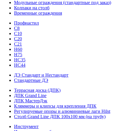
Модульные ограждения (стандартные под заказ)
Колпаки на столб
Временные ограждения
Профнастил
С8
С10
С20
С21
H60
H75
HС35
НС44
ДЭ Стандарт и Нестандарт
Стандартные ДЭ
Террасная доска (ДПК)
ДПК Grand Line
ДПК МастерДэк
Кляммеры и клипсы для крепления ДПК
Регулируемые опоры и алюминиевые лаги Hilst
Столб Grand Line ДПК 100х100 мм (на трубу)
Инструмент