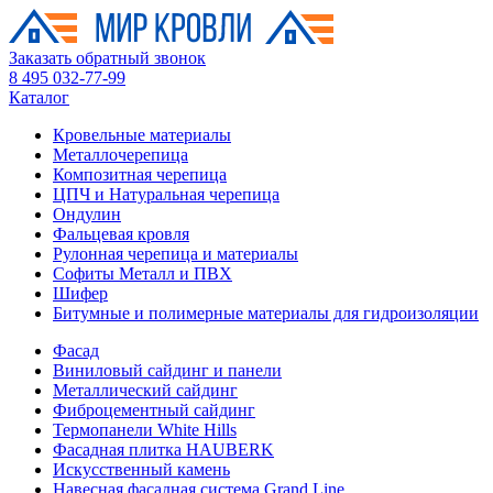
Заказать обратный звонок
8 495 032-77-99
Каталог
Кровельные материалы
Металлочерепица
Композитная черепица
ЦПЧ и Натуральная черепица
Ондулин
Фальцевая кровля
Рулонная черепица и материалы
Софиты Металл и ПВХ
Шифер
Битумные и полимерные материалы для гидроизоляции
Фасад
Виниловый сайдинг и панели
Металлический сайдинг
Фиброцементный сайдинг
Термопанели White Hills
Фасадная плитка HAUBERK
Искусственный камень
Навесная фасадная система Grand Line