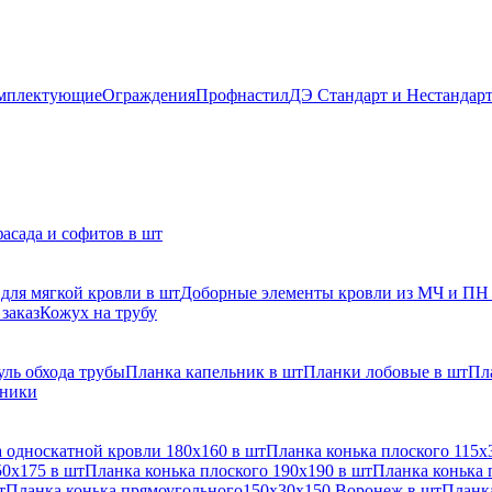
мплектующие
Ограждения
Профнастил
ДЭ Стандарт и Нестандар
асада и софитов в шт
для мягкой кровли в шт
Доборные элементы кровли из МЧ и ПН
заказ
Кожух на трубу
ль обхода трубы
Планка капельник в шт
Планки лобовые в шт
Пл
рники
 односкатной кровли 180х160 в шт
Планка конька плоского 115х
50х175 в шт
Планка конька плоского 190х190 в шт
Планка конька 
т
Планка конька прямоугольного150х30х150 Воронеж в шт
Планка