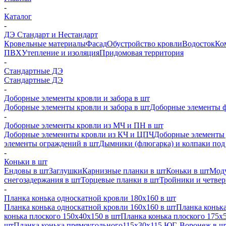
-
Каталог
-
ДЭ Стандарт и Нестандарт
Кровельные материалы
Фасад
Обустройство кровли
Водосток
Ко
ПВХ
Утепление и изоляция
Придомовая территория
-
Стандартные ДЭ
Стандартные ДЭ
-
Доборные элементы кровли и забора в шт
Доборные элементы кровли и забора в шт
Доборные элементы ф
-
Доборные элементы кровли из МЧ и ПН в шт
Доборные элеменнты кровли из КЧ и ЦПЧ
Доборные элементы 
элементы ограждений в шт
Дымники (флюгарка) и колпаки под 
-
Коньки в шт
Ендовы в шт
Заглушки
Карнизные планки в шт
Коньки в шт
Моду
снегозадержания в шт
Торцевые планки в шт
Тройники и четве
-
Планка конька односкатной кровли 180х160 в шт
Планка конька односкатной кровли 160х160 в шт
Планка конька
конька плоского 150х40х150 в шт
Планка конька плоского 175х
шт
Планка конька прямоугольного115х30х115 ЮГ, Воронеж в ш