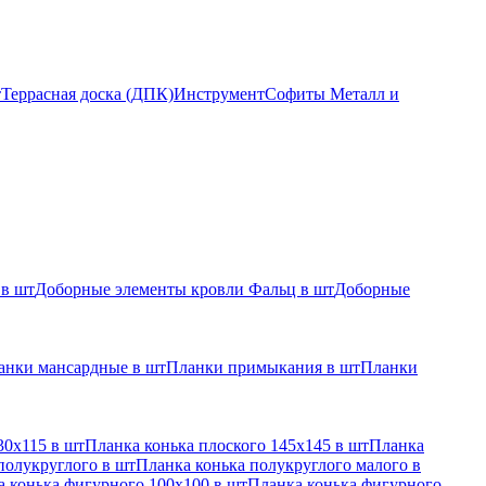
т
Террасная доска (ДПК)
Инструмент
Софиты Металл и
 в шт
Доборные элементы кровли Фальц в шт
Доборные
анки мансардные в шт
Планки примыкания в шт
Планки
30х115 в шт
Планка конька плоского 145х145 в шт
Планка
полукруглого в шт
Планка конька полукруглого малого в
 конька фигурного 100x100 в шт
Планка конька фигурного