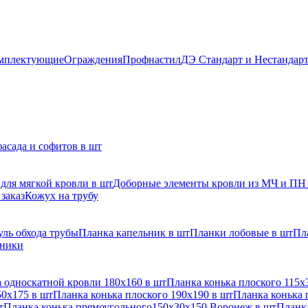
мплектующие
Ограждения
Профнастил
ДЭ Стандарт и Нестандар
асада и софитов в шт
для мягкой кровли в шт
Доборные элементы кровли из МЧ и ПН
заказ
Кожух на трубу
ль обхода трубы
Планка капельник в шт
Планки лобовые в шт
Пл
рники
 односкатной кровли 180х160 в шт
Планка конька плоского 115х
50х175 в шт
Планка конька плоского 190х190 в шт
Планка конька 
т
Планка конька прямоугольного150х30х150 Воронеж в шт
Планка