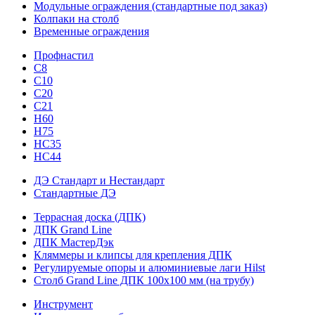
Модульные ограждения (стандартные под заказ)
Колпаки на столб
Временные ограждения
Профнастил
С8
С10
С20
С21
H60
H75
HС35
НС44
ДЭ Стандарт и Нестандарт
Стандартные ДЭ
Террасная доска (ДПК)
ДПК Grand Line
ДПК МастерДэк
Кляммеры и клипсы для крепления ДПК
Регулируемые опоры и алюминиевые лаги Hilst
Столб Grand Line ДПК 100х100 мм (на трубу)
Инструмент