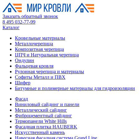
Заказать обратный звонок
8 495 032-77-99
Каталог
Кровельные материалы
Металлочерепица
Композитная черепица
ЦПЧ и Натуральная черепица
Ондулин
Фальцевая кровля
Рулонная черепица и материалы
Софиты Металл и ПВХ
Шифер
Битумные и полимерные материалы для гидроизоляции
Фасад
Виниловый сайдинг и панели
Металлический сайдинг
Фиброцементный сайдинг
Термопанели White Hills
Фасадная плитка HAUBERK
Искусственный камень
Навесная фасадная система Grand Line