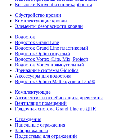
Козырьки Krovent из поликарбоната
Обустройство кровли
Комплектующие кровли
Элементы безопасности кровли
Водосток
Водосток Grand Line
Водосток Grand Line пластиковый
Водосток Optima круглый
Водосток Vortex (Lite, Mix, Project)
Водосток Vortex прямоугольный
Дренажные системы Gidrolica
Аксессуары для водостока
Водосток Optima Matt круглый 125/90
Комплектующие
Антисептик и огнебиозащита древесины
Вентиляция помещений
Грядочная система Grand Line из ДПК
Ограждения
Панельные ограждения
Заборы жалюзи
Подсистемы для ограждений