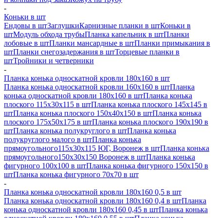
-
Коньки в шт
Ендовы в шт
Заглушки
Карнизные планки в шт
Коньки в
шт
Модуль обхода трубы
Планка капельник в шт
Планки
лобовые в шт
Планки мансардные в шт
Планки примыкания в
шт
Планки снегозадержания в шт
Торцевые планки в
шт
Тройники и четверники
-
Планка конька односкатной кровли 180х160 в шт
Планка конька односкатной кровли 160х160 в шт
Планка
конька односкатной кровли 180х160 в шт
Планка конька
плоского 115х30х115 в шт
Планка конька плоского 145х145 в
шт
Планка конька плоского 150х40х150 в шт
Планка конька
плоского 175х50х175 в шт
Планка конька плоского 190х190 в
шт
Планка конька полукруглого в шт
Планка конька
полукруглого малого в шт
Планка конька
прямоугольного115х30х115 ЮГ, Воронеж в шт
Планка конька
прямоугольного150х30х150 Воронеж в шт
Планка конька
фигурного 100x100 в шт
Планка конька фигурного 150x150 в
шт
Планка конька фигурного 70x70 в шт
-
Планка конька односкатной кровли 180х160 0,5 в шт
Планка конька односкатной кровли 180х160 0,4 в шт
Планка
конька односкатной кровли 180х160 0,45 в шт
Планка конька