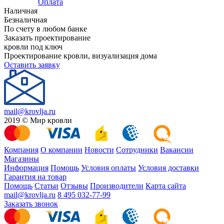
Оплата
Наличная
Безналичная
По счету в любом банке
Заказать проектирование
кровли под ключ
Проектирование кровли, визуализация дома
Оставить заявку
mail@krovlja.ru
2019 © Мир кровли
Компания
О компании
Новости
Сотрудники
Вакансии
Магазины
Информация
Помощь
Условия оплаты
Условия доставки
Гарантия на товар
Помощь
Статьи
Отзывы
Производители
Карта сайта
mail@krovlja.ru
8 495 032-77-99
Заказать звонок