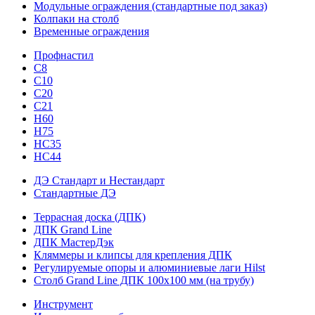
Модульные ограждения (стандартные под заказ)
Колпаки на столб
Временные ограждения
Профнастил
С8
С10
С20
С21
H60
H75
HС35
НС44
ДЭ Стандарт и Нестандарт
Стандартные ДЭ
Террасная доска (ДПК)
ДПК Grand Line
ДПК МастерДэк
Кляммеры и клипсы для крепления ДПК
Регулируемые опоры и алюминиевые лаги Hilst
Столб Grand Line ДПК 100х100 мм (на трубу)
Инструмент