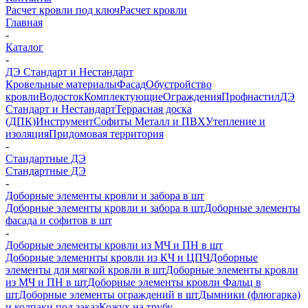
Расчет кровли под ключ
Расчет кровли
Главная
-
Каталог
-
ДЭ Стандарт и Нестандарт
Кровельные материалы
Фасад
Обустройство
кровли
Водосток
Комплектующие
Ограждения
Профнастил
ДЭ
Стандарт и Нестандарт
Террасная доска
(ДПК)
Инструмент
Софиты Металл и ПВХ
Утепление и
изоляция
Придомовая территория
-
Стандартные ДЭ
Стандартные ДЭ
-
Доборные элементы кровли и забора в шт
Доборные элементы кровли и забора в шт
Доборные элементы
фасада и софитов в шт
-
Доборные элементы кровли из МЧ и ПН в шт
Доборные элеменнты кровли из КЧ и ЦПЧ
Доборные
элементы для мягкой кровли в шт
Доборные элементы кровли
из МЧ и ПН в шт
Доборные элементы кровли Фальц в
шт
Доборные элементы ограждений в шт
Дымники (флюгарка)
и колпаки под заказ
Кожух на трубу