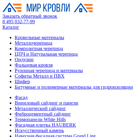
Заказать обратный звонок
8 495 032-77-99
Каталог
Кровельные материалы
Металлочерепица
Композитная черепица
ЦПЧ и Натуральная черепица
Ондулин
Фальцевая кровля
Рулонная черепица и материалы
Софиты Металл и ПВХ
Шифер
Битумные и полимерные материалы для гидроизоляции
Фасад
Виниловый сайдинг и панели
Металлический сайдинг
Фиброцементный сайдинг
Термопанели White Hills
Фасадная плитка HAUBERK
Искусственный камень
Навесная фасадная система Grand Line