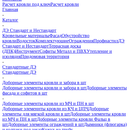
Расчет кровли под ключ
Расчет кровли
Главная
-
Каталог
-
ДЭ Стандарт и Нестандарт
Кровельные материалы
Фасад
Обустройство
кровли
Водосток
Комплектующие
Ограждения
Профнастил
ДЭ
Стандарт и Нестандарт
Террасная доска
(ДПК)
Инструмент
Софиты Металл и ПВХ
Утепление и
изоляция
Придомовая территория
-
Стандартные ДЭ
Стандартные ДЭ
-
Доборные элементы кровли и забора в шт
Доборные элементы кровли и забора в шт
Доборные элементы
фасада и софитов в шт
-
Доборные элементы кровли из МЧ и ПН в шт
Доборные элеменнты кровли из КЧ и ЦПЧ
Доборные
элементы для мягкой кровли в шт
Доборные элементы кровли
из МЧ и ПН в шт
Доборные элементы кровли Фальц в
шт
Доборные элементы ограждений в шт
Дымники (флюгарка)
и колпаки под заказ
Кожух на трубу