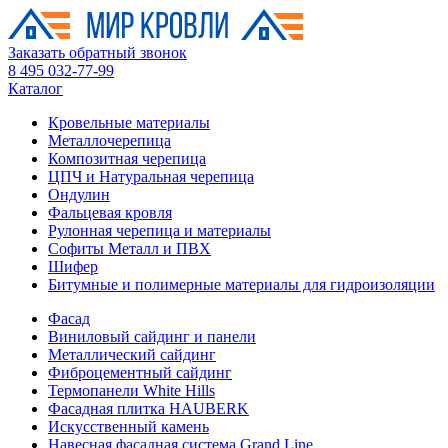
Заказать обратный звонок
8 495 032-77-99
Каталог
Кровельные материалы
Металлочерепица
Композитная черепица
ЦПЧ и Натуральная черепица
Ондулин
Фальцевая кровля
Рулонная черепица и материалы
Софиты Металл и ПВХ
Шифер
Битумные и полимерные материалы для гидроизоляции
Фасад
Виниловый сайдинг и панели
Металлический сайдинг
Фиброцементный сайдинг
Термопанели White Hills
Фасадная плитка HAUBERK
Искусственный камень
Навесная фасадная система Grand Line