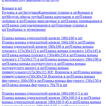
-
Коньки в шт
Ендовы в шт
Заглушки
Карнизные планки в шт
Коньки в
шт
Модуль обхода трубы
Планка капельник в шт
Планки
лобовые в шт
Планки мансардные в шт
Планки примыкания в
шт
Планки снегозадержания в шт
Торцевые планки в
шт
Тройники и четверники
-
Планка конька односкатной кровли 180х160 в шт
Планка конька односкатной кровли 160х160 в шт
Планка
конька односкатной кровли 180х160 в шт
Планка конька
плоского 115х30х115 в шт
Планка конька плоского 145х145 в
шт
Планка конька плоского 150х40х150 в шт
Планка конька
плоского 175х50х175 в шт
Планка конька плоского 190х190 в
шт
Планка конька полукруглого в шт
Планка конька
полукруглого малого в шт
Планка конька
прямоугольного115х30х115 ЮГ, Воронеж в шт
Планка конька
прямоугольного150х30х150 Воронеж в шт
Планка конька
фигурного 100x100 в шт
Планка конька фигурного 150x150 в
шт
Планка конька фигурного 70x70 в шт
-
Планка конька односкатной кровли 180х160 0,5 в шт
Планка конька односкатной кровли 180х160 0,4 в шт
Планка
конька односкатной кровли 180х160 0,45 в шт
Планка конька