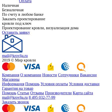
Оплата
Наличная
Безналичная
По счету в любом банке
Заказать проектирование
кровли под ключ
Проектирование кровли, визуализация дома
Оставить заявку
mail@krovlja.ru
2019 © Мир кровли
Компания
О компании
Новости
Сотрудники
Вакансии
Магазины
Информация
Помощь
Условия оплаты
Условия доставки
Гарантия на товар
Помощь
Статьи
Отзывы
Производители
Карта сайта
mail@krovlja.ru
8 495 032-77-99
Заказать звонок