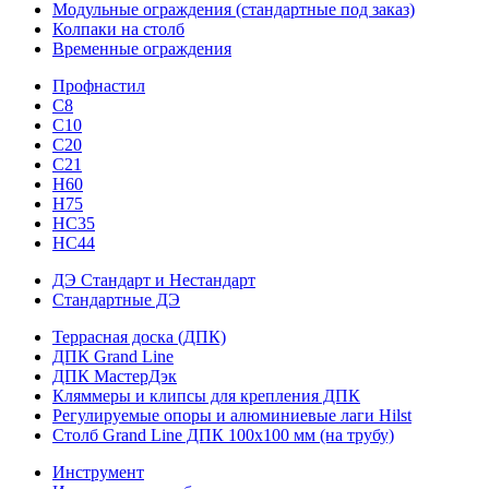
Модульные ограждения (стандартные под заказ)
Колпаки на столб
Временные ограждения
Профнастил
С8
С10
С20
С21
H60
H75
HС35
НС44
ДЭ Стандарт и Нестандарт
Стандартные ДЭ
Террасная доска (ДПК)
ДПК Grand Line
ДПК МастерДэк
Кляммеры и клипсы для крепления ДПК
Регулируемые опоры и алюминиевые лаги Hilst
Столб Grand Line ДПК 100х100 мм (на трубу)
Инструмент