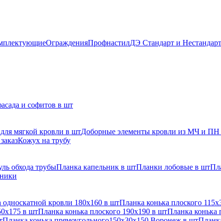
мплектующие
Ограждения
Профнастил
ДЭ Стандарт и Нестандар
асада и софитов в шт
для мягкой кровли в шт
Доборные элементы кровли из МЧ и ПН
заказ
Кожух на трубу
ль обхода трубы
Планка капельник в шт
Планки лобовые в шт
Пл
рники
 односкатной кровли 180х160 в шт
Планка конька плоского 115х
50х175 в шт
Планка конька плоского 190х190 в шт
Планка конька 
т
Планка конька прямоугольного150х30х150 Воронеж в шт
Планка