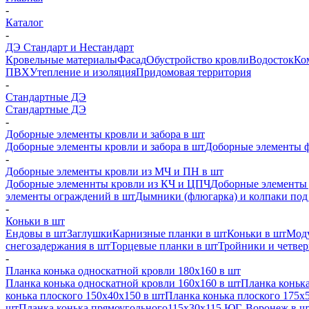
-
Каталог
-
ДЭ Стандарт и Нестандарт
Кровельные материалы
Фасад
Обустройство кровли
Водосток
Ко
ПВХ
Утепление и изоляция
Придомовая территория
-
Стандартные ДЭ
Стандартные ДЭ
-
Доборные элементы кровли и забора в шт
Доборные элементы кровли и забора в шт
Доборные элементы ф
-
Доборные элементы кровли из МЧ и ПН в шт
Доборные элеменнты кровли из КЧ и ЦПЧ
Доборные элементы 
элементы ограждений в шт
Дымники (флюгарка) и колпаки под 
-
Коньки в шт
Ендовы в шт
Заглушки
Карнизные планки в шт
Коньки в шт
Моду
снегозадержания в шт
Торцевые планки в шт
Тройники и четве
-
Планка конька односкатной кровли 180х160 в шт
Планка конька односкатной кровли 160х160 в шт
Планка конька
конька плоского 150х40х150 в шт
Планка конька плоского 175х
шт
Планка конька прямоугольного115х30х115 ЮГ, Воронеж в ш