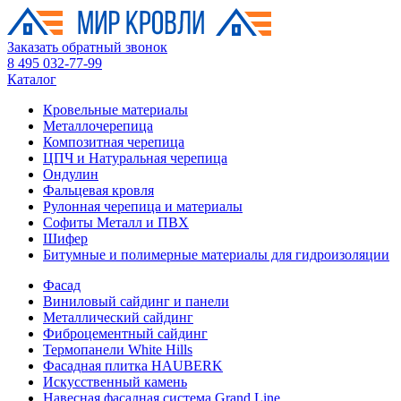
Заказать обратный звонок
8 495 032-77-99
Каталог
Кровельные материалы
Металлочерепица
Композитная черепица
ЦПЧ и Натуральная черепица
Ондулин
Фальцевая кровля
Рулонная черепица и материалы
Софиты Металл и ПВХ
Шифер
Битумные и полимерные материалы для гидроизоляции
Фасад
Виниловый сайдинг и панели
Металлический сайдинг
Фиброцементный сайдинг
Термопанели White Hills
Фасадная плитка HAUBERK
Искусственный камень
Навесная фасадная система Grand Line