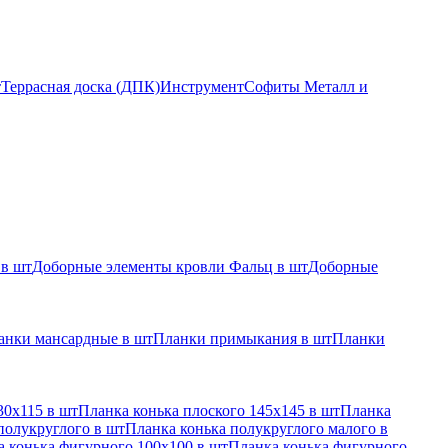
т
Террасная доска (ДПК)
Инструмент
Софиты Металл и
 в шт
Доборные элементы кровли Фальц в шт
Доборные
анки мансардные в шт
Планки примыкания в шт
Планки
30х115 в шт
Планка конька плоского 145х145 в шт
Планка
полукруглого в шт
Планка конька полукруглого малого в
 конька фигурного 100x100 в шт
Планка конька фигурного