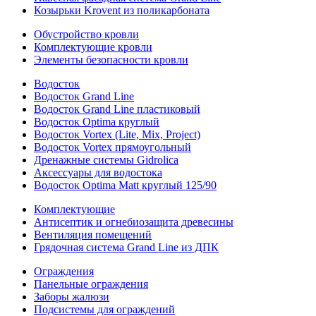
Козырьки Krovent из поликарбоната
Обустройство кровли
Комплектующие кровли
Элементы безопасности кровли
Водосток
Водосток Grand Line
Водосток Grand Line пластиковый
Водосток Optima круглый
Водосток Vortex (Lite, Mix, Project)
Водосток Vortex прямоугольный
Дренажные системы Gidrolica
Аксессуары для водостока
Водосток Optima Matt круглый 125/90
Комплектующие
Антисептик и огнебиозащита древесины
Вентиляция помещений
Грядочная система Grand Line из ДПК
Ограждения
Панельные ограждения
Заборы жалюзи
Подсистемы для ограждений