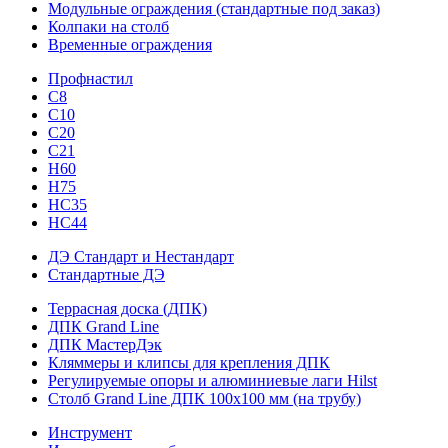
Модульные ограждения (стандартные под заказ)
Колпаки на столб
Временные ограждения
Профнастил
С8
С10
С20
С21
H60
H75
HС35
НС44
ДЭ Стандарт и Нестандарт
Стандартные ДЭ
Террасная доска (ДПК)
ДПК Grand Line
ДПК МастерДэк
Кляммеры и клипсы для крепления ДПК
Регулируемые опоры и алюминиевые лаги Hilst
Столб Grand Line ДПК 100х100 мм (на трубу)
Инструмент