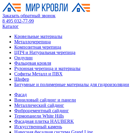
Заказать обратный звонок
8 495 032-77-99
Каталог
Кровельные материалы
Металлочерепица
Композитная черепица
ЦПЧ и Натуральная черепица
Ондулин
Фальцевая кровля
Рулонная черепица и материалы
Софиты Металл и ПВХ
Шифер
Битумные и полимерные материалы для гидроизоляции
Фасад
Виниловый сайдинг и панели
Металлический сайдинг
Фиброцементный сайдинг
Термопанели White Hills
Фасадная плитка HAUBERK
Искусственный камень
Навесная фасадная система Grand Line