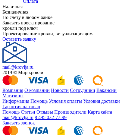
Оплата
Наличная
Безналичная
По счету в любом банке
Заказать проектирование
кровли под ключ
Проектирование кровли, визуализация дома
Оставить заявку
mail@krovlja.ru
2019 © Мир кровли
Компания
О компании
Новости
Сотрудники
Вакансии
Магазины
Информация
Помощь
Условия оплаты
Условия доставки
Гарантия на товар
Помощь
Статьи
Отзывы
Производители
Карта сайта
mail@krovlja.ru
8 495 032-77-99
Заказать звонок