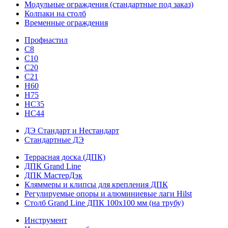
Модульные ограждения (стандартные под заказ)
Колпаки на столб
Временные ограждения
Профнастил
С8
С10
С20
С21
H60
H75
HС35
НС44
ДЭ Стандарт и Нестандарт
Стандартные ДЭ
Террасная доска (ДПК)
ДПК Grand Line
ДПК МастерДэк
Кляммеры и клипсы для крепления ДПК
Регулируемые опоры и алюминиевые лаги Hilst
Столб Grand Line ДПК 100х100 мм (на трубу)
Инструмент