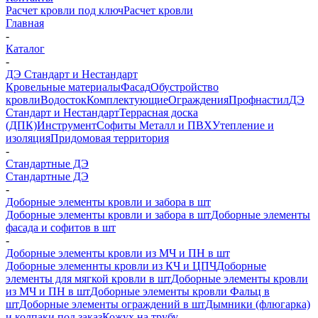
Расчет кровли под ключ
Расчет кровли
Главная
-
Каталог
-
ДЭ Стандарт и Нестандарт
Кровельные материалы
Фасад
Обустройство
кровли
Водосток
Комплектующие
Ограждения
Профнастил
ДЭ
Стандарт и Нестандарт
Террасная доска
(ДПК)
Инструмент
Софиты Металл и ПВХ
Утепление и
изоляция
Придомовая территория
-
Стандартные ДЭ
Стандартные ДЭ
-
Доборные элементы кровли и забора в шт
Доборные элементы кровли и забора в шт
Доборные элементы
фасада и софитов в шт
-
Доборные элементы кровли из МЧ и ПН в шт
Доборные элеменнты кровли из КЧ и ЦПЧ
Доборные
элементы для мягкой кровли в шт
Доборные элементы кровли
из МЧ и ПН в шт
Доборные элементы кровли Фальц в
шт
Доборные элементы ограждений в шт
Дымники (флюгарка)
и колпаки под заказ
Кожух на трубу