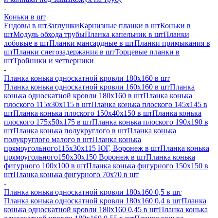
-
Коньки в шт
Ендовы в шт
Заглушки
Карнизные планки в шт
Коньки в
шт
Модуль обхода трубы
Планка капельник в шт
Планки
лобовые в шт
Планки мансардные в шт
Планки примыкания в
шт
Планки снегозадержания в шт
Торцевые планки в
шт
Тройники и четверники
-
Планка конька односкатной кровли 180х160 в шт
Планка конька односкатной кровли 160х160 в шт
Планка
конька односкатной кровли 180х160 в шт
Планка конька
плоского 115х30х115 в шт
Планка конька плоского 145х145 в
шт
Планка конька плоского 150х40х150 в шт
Планка конька
плоского 175х50х175 в шт
Планка конька плоского 190х190 в
шт
Планка конька полукруглого в шт
Планка конька
полукруглого малого в шт
Планка конька
прямоугольного115х30х115 ЮГ, Воронеж в шт
Планка конька
прямоугольного150х30х150 Воронеж в шт
Планка конька
фигурного 100x100 в шт
Планка конька фигурного 150x150 в
шт
Планка конька фигурного 70x70 в шт
-
Планка конька односкатной кровли 180х160 0,5 в шт
Планка конька односкатной кровли 180х160 0,4 в шт
Планка
конька односкатной кровли 180х160 0,45 в шт
Планка конька