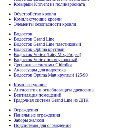
Козырьки Krovent из поликарбоната
Обустройство кровли
Комплектующие кровли
Элементы безопасности кровли
Водосток
Водосток Grand Line
Водосток Grand Line пластиковый
Водосток Optima круглый
Водосток Vortex (Lite, Mix, Project)
Водосток Vortex прямоугольный
Дренажные системы Gidrolica
Аксессуары для водостока
Водосток Optima Matt круглый 125/90
Комплектующие
Антисептик и огнебиозащита древесины
Вентиляция помещений
Грядочная система Grand Line из ДПК
Ограждения
Панельные ограждения
Заборы жалюзи
Подсистемы для ограждений