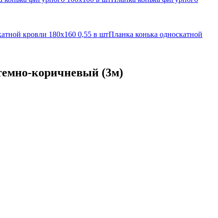
атной кровли 180х160 0,55 в шт
Планка конька односкатной
 темно-коричневый (3м)