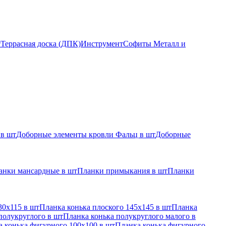
т
Террасная доска (ДПК)
Инструмент
Софиты Металл и
 в шт
Доборные элементы кровли Фальц в шт
Доборные
анки мансардные в шт
Планки примыкания в шт
Планки
30х115 в шт
Планка конька плоского 145х145 в шт
Планка
полукруглого в шт
Планка конька полукруглого малого в
 конька фигурного 100x100 в шт
Планка конька фигурного