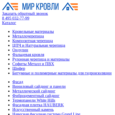
Заказать обратный звонок
8 495 032-77-99
Каталог
Кровельные материалы
Металлочерепица
Композитная черепица
ЦПЧ и Натуральная черепица
Ондулин
Фальцевая кровля
Рулонная черепица и материалы
Софиты Металл и ПВХ
Шифер
Битумные и полимерные материалы для гидроизоляции
Фасад
Виниловый сайдинг и панели
Металлический сайдинг
Фиброцементный сайдинг
Термопанели White Hills
Фасадная плитка HAUBERK
Искусственный камень
Навесная фасадная система Grand Line