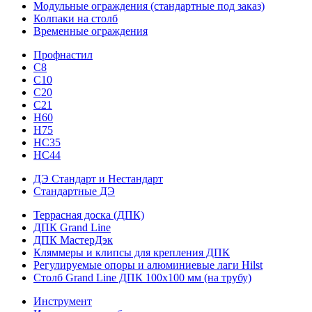
Модульные ограждения (стандартные под заказ)
Колпаки на столб
Временные ограждения
Профнастил
С8
С10
С20
С21
H60
H75
HС35
НС44
ДЭ Стандарт и Нестандарт
Стандартные ДЭ
Террасная доска (ДПК)
ДПК Grand Line
ДПК МастерДэк
Кляммеры и клипсы для крепления ДПК
Регулируемые опоры и алюминиевые лаги Hilst
Столб Grand Line ДПК 100х100 мм (на трубу)
Инструмент