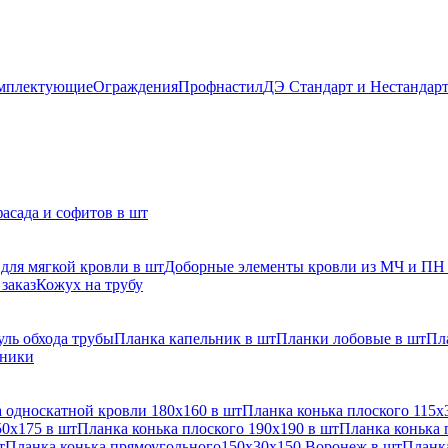
мплектующие
Ограждения
Профнастил
ДЭ Стандарт и Нестандар
асада и софитов в шт
для мягкой кровли в шт
Доборные элементы кровли из МЧ и ПН
заказ
Кожух на трубу
ль обхода трубы
Планка капельник в шт
Планки лобовые в шт
Пл
рники
 односкатной кровли 180х160 в шт
Планка конька плоского 115х
50х175 в шт
Планка конька плоского 190х190 в шт
Планка конька 
т
Планка конька прямоугольного150х30х150 Воронеж в шт
Планка