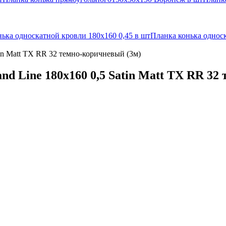
ька односкатной кровли 180х160 0,45 в шт
Планка конька односк
in Matt TX RR 32 темно-коричневый (3м)
d Line 180x160 0,5 Satin Matt TX RR 32