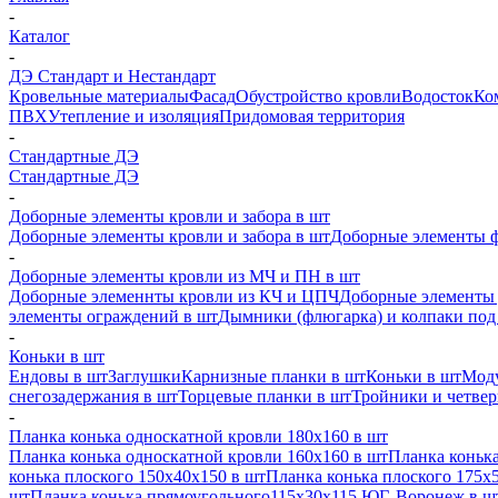
-
Каталог
-
ДЭ Стандарт и Нестандарт
Кровельные материалы
Фасад
Обустройство кровли
Водосток
Ко
ПВХ
Утепление и изоляция
Придомовая территория
-
Стандартные ДЭ
Стандартные ДЭ
-
Доборные элементы кровли и забора в шт
Доборные элементы кровли и забора в шт
Доборные элементы ф
-
Доборные элементы кровли из МЧ и ПН в шт
Доборные элеменнты кровли из КЧ и ЦПЧ
Доборные элементы 
элементы ограждений в шт
Дымники (флюгарка) и колпаки под 
-
Коньки в шт
Ендовы в шт
Заглушки
Карнизные планки в шт
Коньки в шт
Моду
снегозадержания в шт
Торцевые планки в шт
Тройники и четве
-
Планка конька односкатной кровли 180х160 в шт
Планка конька односкатной кровли 160х160 в шт
Планка конька
конька плоского 150х40х150 в шт
Планка конька плоского 175х
шт
Планка конька прямоугольного115х30х115 ЮГ, Воронеж в ш