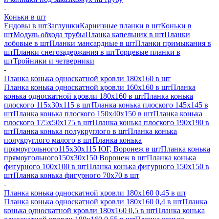
-
Коньки в шт
Ендовы в шт
Заглушки
Карнизные планки в шт
Коньки в
шт
Модуль обхода трубы
Планка капельник в шт
Планки
лобовые в шт
Планки мансардные в шт
Планки примыкания в
шт
Планки снегозадержания в шт
Торцевые планки в
шт
Тройники и четверники
-
Планка конька односкатной кровли 180х160 в шт
Планка конька односкатной кровли 160х160 в шт
Планка
конька односкатной кровли 180х160 в шт
Планка конька
плоского 115х30х115 в шт
Планка конька плоского 145х145 в
шт
Планка конька плоского 150х40х150 в шт
Планка конька
плоского 175х50х175 в шт
Планка конька плоского 190х190 в
шт
Планка конька полукруглого в шт
Планка конька
полукруглого малого в шт
Планка конька
прямоугольного115х30х115 ЮГ, Воронеж в шт
Планка конька
прямоугольного150х30х150 Воронеж в шт
Планка конька
фигурного 100x100 в шт
Планка конька фигурного 150x150 в
шт
Планка конька фигурного 70x70 в шт
-
Планка конька односкатной кровли 180х160 0,45 в шт
Планка конька односкатной кровли 180х160 0,4 в шт
Планка
конька односкатной кровли 180х160 0,5 в шт
Планка конька