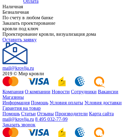
Оплата
Наличная
Безналичная
По счету в любом банке
Заказать проектирование
кровли под ключ
Проектирование кровли, визуализация дома
Оставить заявку
mail@krovlja.ru
2019 © Мир кровли
Компания
О компании
Новости
Сотрудники
Вакансии
Магазины
Информация
Помощь
Условия оплаты
Условия доставки
Гарантия на товар
Помощь
Статьи
Отзывы
Производители
Карта сайта
mail@krovlja.ru
8 495 032-77-99
Заказать звонок