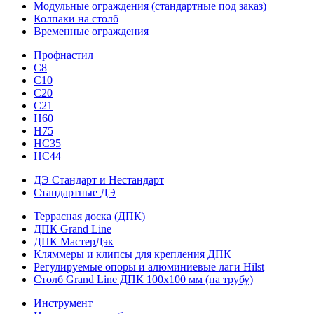
Модульные ограждения (стандартные под заказ)
Колпаки на столб
Временные ограждения
Профнастил
С8
С10
С20
С21
H60
H75
HС35
НС44
ДЭ Стандарт и Нестандарт
Стандартные ДЭ
Террасная доска (ДПК)
ДПК Grand Line
ДПК МастерДэк
Кляммеры и клипсы для крепления ДПК
Регулируемые опоры и алюминиевые лаги Hilst
Столб Grand Line ДПК 100х100 мм (на трубу)
Инструмент