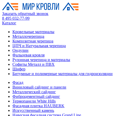
Заказать обратный звонок
8 495 032-77-99
Каталог
Кровельные материалы
Металлочерепица
Композитная черепица
ЦПЧ и Натуральная черепица
Ондулин
Фальцевая кровля
Рулонная черепица и материалы
Софиты Металл и ПВХ
Шифер
Битумные и полимерные материалы для гидроизоляции
Фасад
Виниловый сайдинг и панели
Металлический сайдинг
Фиброцементный сайдинг
Термопанели White Hills
Фасадная плитка HAUBERK
Искусственный камень
Навесная фасадная система Grand Line