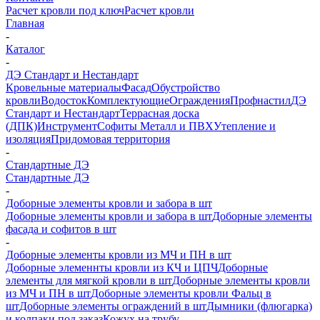
Расчет кровли под ключ
Расчет кровли
Главная
-
Каталог
-
ДЭ Стандарт и Нестандарт
Кровельные материалы
Фасад
Обустройство
кровли
Водосток
Комплектующие
Ограждения
Профнастил
ДЭ
Стандарт и Нестандарт
Террасная доска
(ДПК)
Инструмент
Софиты Металл и ПВХ
Утепление и
изоляция
Придомовая территория
-
Стандартные ДЭ
Стандартные ДЭ
-
Доборные элементы кровли и забора в шт
Доборные элементы кровли и забора в шт
Доборные элементы
фасада и софитов в шт
-
Доборные элементы кровли из МЧ и ПН в шт
Доборные элеменнты кровли из КЧ и ЦПЧ
Доборные
элементы для мягкой кровли в шт
Доборные элементы кровли
из МЧ и ПН в шт
Доборные элементы кровли Фальц в
шт
Доборные элементы ограждений в шт
Дымники (флюгарка)
и колпаки под заказ
Кожух на трубу