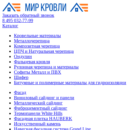
Заказать обратный звонок
8 495 032-77-99
Каталог
Кровельные материалы
Металлочерепица
Композитная черепица
ЦПЧ и Натуральная черепица
Ондулин
Фальцевая кровля
Рулонная черепица и материалы
Софиты Металл и ПВХ
Шифер
Битумные и полимерные материалы для гидроизоляции
Фасад
Виниловый сайдинг и панели
Металлический сайдинг
Фиброцементный сайдинг
Термопанели White Hills
Фасадная плитка HAUBERK
Искусственный камень
Навесная фасадная система Grand Line