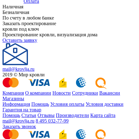
Оплата
Наличная
Безналичная
По счету в любом банке
Заказать проектирование
кровли под ключ
Проектирование кровли, визуализация дома
Оставить заявку
mail@krovlja.ru
2019 © Мир кровли
Компания
О компании
Новости
Сотрудники
Вакансии
Магазины
Информация
Помощь
Условия оплаты
Условия доставки
Гарантия на товар
Помощь
Статьи
Отзывы
Производители
Карта сайта
mail@krovlja.ru
8 495 032-77-99
Заказать звонок