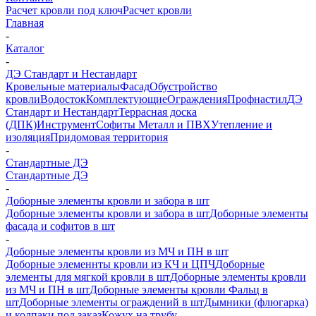
Расчет кровли под ключ
Расчет кровли
Главная
-
Каталог
-
ДЭ Стандарт и Нестандарт
Кровельные материалы
Фасад
Обустройство
кровли
Водосток
Комплектующие
Ограждения
Профнастил
ДЭ
Стандарт и Нестандарт
Террасная доска
(ДПК)
Инструмент
Софиты Металл и ПВХ
Утепление и
изоляция
Придомовая территория
-
Стандартные ДЭ
Стандартные ДЭ
-
Доборные элементы кровли и забора в шт
Доборные элементы кровли и забора в шт
Доборные элементы
фасада и софитов в шт
-
Доборные элементы кровли из МЧ и ПН в шт
Доборные элеменнты кровли из КЧ и ЦПЧ
Доборные
элементы для мягкой кровли в шт
Доборные элементы кровли
из МЧ и ПН в шт
Доборные элементы кровли Фальц в
шт
Доборные элементы ограждений в шт
Дымники (флюгарка)
и колпаки под заказ
Кожух на трубу