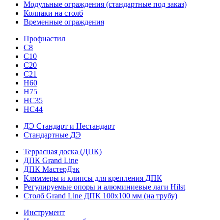
Модульные ограждения (стандартные под заказ)
Колпаки на столб
Временные ограждения
Профнастил
С8
С10
С20
С21
H60
H75
HС35
НС44
ДЭ Стандарт и Нестандарт
Стандартные ДЭ
Террасная доска (ДПК)
ДПК Grand Line
ДПК МастерДэк
Кляммеры и клипсы для крепления ДПК
Регулируемые опоры и алюминиевые лаги Hilst
Столб Grand Line ДПК 100х100 мм (на трубу)
Инструмент