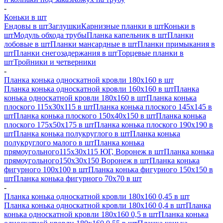
-
Коньки в шт
Ендовы в шт
Заглушки
Карнизные планки в шт
Коньки в
шт
Модуль обхода трубы
Планка капельник в шт
Планки
лобовые в шт
Планки мансардные в шт
Планки примыкания в
шт
Планки снегозадержания в шт
Торцевые планки в
шт
Тройники и четверники
-
Планка конька односкатной кровли 180х160 в шт
Планка конька односкатной кровли 160х160 в шт
Планка
конька односкатной кровли 180х160 в шт
Планка конька
плоского 115х30х115 в шт
Планка конька плоского 145х145 в
шт
Планка конька плоского 150х40х150 в шт
Планка конька
плоского 175х50х175 в шт
Планка конька плоского 190х190 в
шт
Планка конька полукруглого в шт
Планка конька
полукруглого малого в шт
Планка конька
прямоугольного115х30х115 ЮГ, Воронеж в шт
Планка конька
прямоугольного150х30х150 Воронеж в шт
Планка конька
фигурного 100x100 в шт
Планка конька фигурного 150x150 в
шт
Планка конька фигурного 70x70 в шт
-
Планка конька односкатной кровли 180х160 0,45 в шт
Планка конька односкатной кровли 180х160 0,4 в шт
Планка
конька односкатной кровли 180х160 0,5 в шт
Планка конька