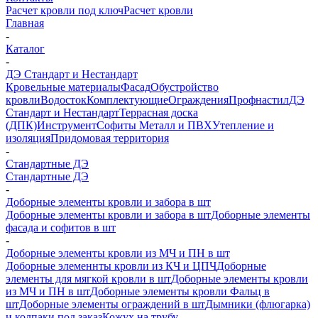
Расчет кровли под ключ
Расчет кровли
Главная
-
Каталог
-
ДЭ Стандарт и Нестандарт
Кровельные материалы
Фасад
Обустройство
кровли
Водосток
Комплектующие
Ограждения
Профнастил
ДЭ
Стандарт и Нестандарт
Террасная доска
(ДПК)
Инструмент
Софиты Металл и ПВХ
Утепление и
изоляция
Придомовая территория
-
Стандартные ДЭ
Стандартные ДЭ
-
Доборные элементы кровли и забора в шт
Доборные элементы кровли и забора в шт
Доборные элементы
фасада и софитов в шт
-
Доборные элементы кровли из МЧ и ПН в шт
Доборные элеменнты кровли из КЧ и ЦПЧ
Доборные
элементы для мягкой кровли в шт
Доборные элементы кровли
из МЧ и ПН в шт
Доборные элементы кровли Фальц в
шт
Доборные элементы ограждений в шт
Дымники (флюгарка)
и колпаки под заказ
Кожух на трубу