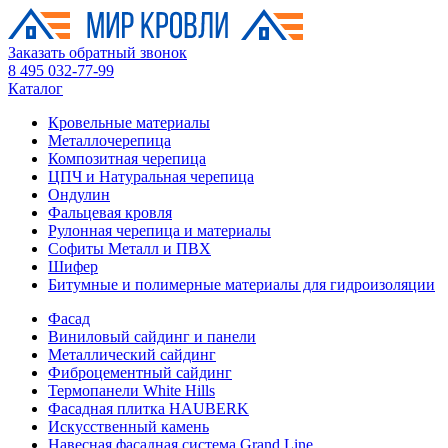
Заказать обратный звонок
8 495 032-77-99
Каталог
Кровельные материалы
Металлочерепица
Композитная черепица
ЦПЧ и Натуральная черепица
Ондулин
Фальцевая кровля
Рулонная черепица и материалы
Софиты Металл и ПВХ
Шифер
Битумные и полимерные материалы для гидроизоляции
Фасад
Виниловый сайдинг и панели
Металлический сайдинг
Фиброцементный сайдинг
Термопанели White Hills
Фасадная плитка HAUBERK
Искусственный камень
Навесная фасадная система Grand Line