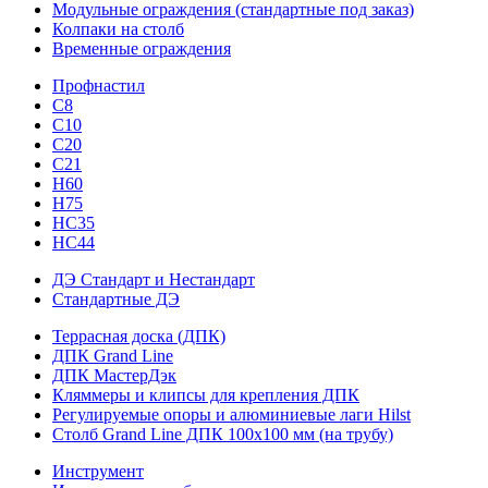
Модульные ограждения (стандартные под заказ)
Колпаки на столб
Временные ограждения
Профнастил
С8
С10
С20
С21
H60
H75
HС35
НС44
ДЭ Стандарт и Нестандарт
Стандартные ДЭ
Террасная доска (ДПК)
ДПК Grand Line
ДПК МастерДэк
Кляммеры и клипсы для крепления ДПК
Регулируемые опоры и алюминиевые лаги Hilst
Столб Grand Line ДПК 100х100 мм (на трубу)
Инструмент