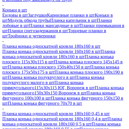
-
Коньки в шт
Ендовы в шт
Заглушки
Карнизные планки в шт
Коньки в
шт
Модуль обхода трубы
Планка капельник в шт
Планки
лобовые в шт
Планки мансардные в шт
Планки примыкания в
шт
Планки снегозадержания в шт
Торцевые планки в
шт
Тройники и четверники
-
Планка конька односкатной кровли 180х160 в шт
Планка конька односкатной кровли 160х160 в шт
Планка
конька односкатной кровли 180х160 в шт
Планка конька
плоского 115х30х115 в шт
Планка конька плоского 145х145 в
шт
Планка конька плоского 150х40х150 в шт
Планка конька
плоского 175х50х175 в шт
Планка конька плоского 190х190 в
шт
Планка конька полукруглого в шт
Планка конька
полукруглого малого в шт
Планка конька
прямоугольного115х30х115 ЮГ, Воронеж в шт
Планка конька
прямоугольного150х30х150 Воронеж в шт
Планка конька
фигурного 100x100 в шт
Планка конька фигурного 150x150 в
шт
Планка конька фигурного 70x70 в шт
-
Планка конька односкатной кровли 180х160 0,45 в шт
Планка конька односкатной кровли 180х160 0,4 в шт
Планка
конька односкатной кровли 180х160 0,5 в шт
Планка конька