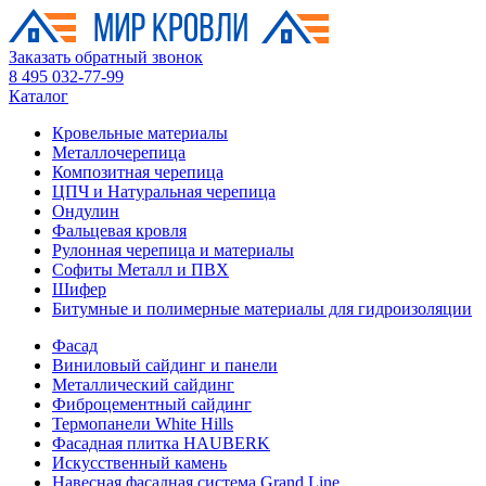
Заказать обратный звонок
8 495 032-77-99
Каталог
Кровельные материалы
Металлочерепица
Композитная черепица
ЦПЧ и Натуральная черепица
Ондулин
Фальцевая кровля
Рулонная черепица и материалы
Софиты Металл и ПВХ
Шифер
Битумные и полимерные материалы для гидроизоляции
Фасад
Виниловый сайдинг и панели
Металлический сайдинг
Фиброцементный сайдинг
Термопанели White Hills
Фасадная плитка HAUBERK
Искусственный камень
Навесная фасадная система Grand Line