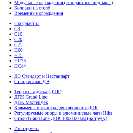
Модульные ограждения (стандартные под заказ)
Колпаки на столб
Временные ограждения
Профнастил
С8
С10
С20
С21
H60
H75
HС35
НС44
ДЭ Стандарт и Нестандарт
Стандартные ДЭ
Террасная доска (ДПК)
ДПК Grand Line
ДПК МастерДэк
Кляммеры и клипсы для крепления ДПК
Регулируемые опоры и алюминиевые лаги Hilst
Столб Grand Line ДПК 100х100 мм (на трубу)
Инструмент