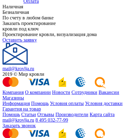
Оплата
Наличная
Безналичная
По счету в любом банке
Заказать проектирование
кровли под ключ
Проектирование кровли, визуализация дома
Оставить заявку
mail@krovlja.ru
2019 © Мир кровли
Компания
О компании
Новости
Сотрудники
Вакансии
Магазины
Информация
Помощь
Условия оплаты
Условия доставки
Гарантия на товар
Помощь
Статьи
Отзывы
Производители
Карта сайта
mail@krovlja.ru
8 495 032-77-99
Заказать звонок