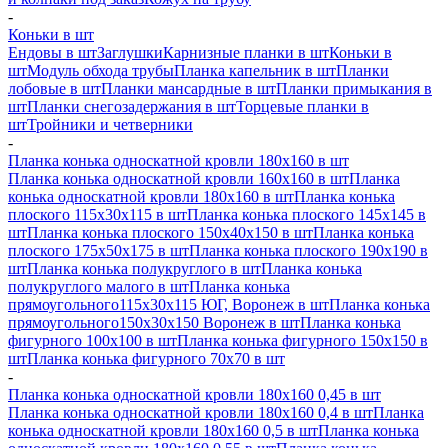
-
Коньки в шт
Ендовы в шт
Заглушки
Карнизные планки в шт
Коньки в
шт
Модуль обхода трубы
Планка капельник в шт
Планки
лобовые в шт
Планки мансардные в шт
Планки примыкания в
шт
Планки снегозадержания в шт
Торцевые планки в
шт
Тройники и четверники
-
Планка конька односкатной кровли 180х160 в шт
Планка конька односкатной кровли 160х160 в шт
Планка
конька односкатной кровли 180х160 в шт
Планка конька
плоского 115х30х115 в шт
Планка конька плоского 145х145 в
шт
Планка конька плоского 150х40х150 в шт
Планка конька
плоского 175х50х175 в шт
Планка конька плоского 190х190 в
шт
Планка конька полукруглого в шт
Планка конька
полукруглого малого в шт
Планка конька
прямоугольного115х30х115 ЮГ, Воронеж в шт
Планка конька
прямоугольного150х30х150 Воронеж в шт
Планка конька
фигурного 100x100 в шт
Планка конька фигурного 150x150 в
шт
Планка конька фигурного 70x70 в шт
-
Планка конька односкатной кровли 180х160 0,45 в шт
Планка конька односкатной кровли 180х160 0,4 в шт
Планка
конька односкатной кровли 180х160 0,5 в шт
Планка конька