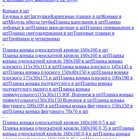
-
Коньки в шт
Ендовы в шт
Заглушки
Карнизные планки в шт
Коньки в
шт
Модуль обхода трубы
Планка капельник в шт
Планки
лобовые в шт
Планки мансардные в шт
Планки примыкания в
шт
Планки снегозадержания в шт
Торцевые планки в
шт
Тройники и четверники
-
Планка конька односкатной кровли 160х160 в шт
Планка конька односкатной кровли 160х160 в шт
Планка
конька односкатной кровли 180х160 в шт
Планка конька
плоского 115х30х115 в шт
Планка конька плоского 145х145 в
шт
Планка конька плоского 150х40х150 в шт
Планка конька
плоского 175х50х175 в шт
Планка конька плоского 190х190 в
шт
Планка конька полукруглого в шт
Планка конька
полукруглого малого в шт
Планка конька
прямоугольного115х30х115 ЮГ, Воронеж в шт
Планка конька
прямоугольного150х30х150 Воронеж в шт
Планка конька
фигурного 100x100 в шт
Планка конька фигурного 150x150 в
шт
Планка конька фигурного 70x70 в шт
-
Планка конька односкатной кровли 160х160 0,5 в шт
Планка конька односкатной кровли 160х160 0,35 в шт
Планка
конька односкатной кровли 160х160 0,4 в шт
Планка конька