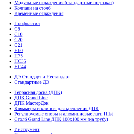
Модульные ограждения (стандартные под заказ)
Колпаки на столб
Временные ограждения
Профнастил
С8
С10
С20
С21
H60
H75
HС35
НС44
ДЭ Стандарт и Нестандарт
Стандартные ДЭ
Террасная доска (ДПК)
ДПК Grand Line
ДПК МастерДэк
Кляммеры и клипсы для крепления ДПК
Регулируемые опоры и алюминиевые лаги Hilst
Столб Grand Line ДПК 100х100 мм (на трубу)
Инструмент