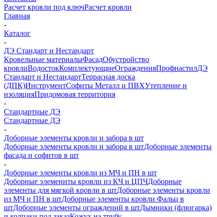
Расчет кровли под ключ
Расчет кровли
Главная
-
Каталог
-
ДЭ Стандарт и Нестандарт
Кровельные материалы
Фасад
Обустройство
кровли
Водосток
Комплектующие
Ограждения
Профнастил
ДЭ
Стандарт и Нестандарт
Террасная доска
(ДПК)
Инструмент
Софиты Металл и ПВХ
Утепление и
изоляция
Придомовая территория
-
Стандартные ДЭ
Стандартные ДЭ
-
Доборные элементы кровли и забора в шт
Доборные элементы кровли и забора в шт
Доборные элементы
фасада и софитов в шт
-
Доборные элементы кровли из МЧ и ПН в шт
Доборные элеменнты кровли из КЧ и ЦПЧ
Доборные
элементы для мягкой кровли в шт
Доборные элементы кровли
из МЧ и ПН в шт
Доборные элементы кровли Фальц в
шт
Доборные элементы ограждений в шт
Дымники (флюгарка)
и колпаки под заказ
Кожух на трубу