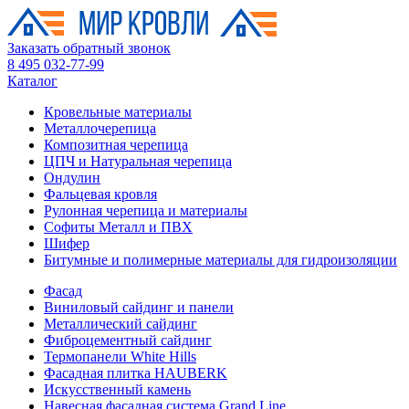
Заказать обратный звонок
8 495 032-77-99
Каталог
Кровельные материалы
Металлочерепица
Композитная черепица
ЦПЧ и Натуральная черепица
Ондулин
Фальцевая кровля
Рулонная черепица и материалы
Софиты Металл и ПВХ
Шифер
Битумные и полимерные материалы для гидроизоляции
Фасад
Виниловый сайдинг и панели
Металлический сайдинг
Фиброцементный сайдинг
Термопанели White Hills
Фасадная плитка HAUBERK
Искусственный камень
Навесная фасадная система Grand Line