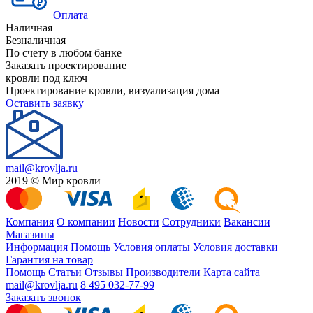
Оплата
Наличная
Безналичная
По счету в любом банке
Заказать проектирование
кровли под ключ
Проектирование кровли, визуализация дома
Оставить заявку
mail@krovlja.ru
2019 © Мир кровли
Компания
О компании
Новости
Сотрудники
Вакансии
Магазины
Информация
Помощь
Условия оплаты
Условия доставки
Гарантия на товар
Помощь
Статьи
Отзывы
Производители
Карта сайта
mail@krovlja.ru
8 495 032-77-99
Заказать звонок