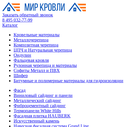
Заказать обратный звонок
8 495 032-77-99
Каталог
Кровельные материалы
Металлочерепица
Композитная черепица
ЦПЧ и Натуральная черепица
Ондулин
Фальцевая кровля
Рулонная черепица и материалы
Софиты Металл и ПВХ
Шифер
Битумные и полимерные материалы для гидроизоляции
Фасад
Виниловый сайдинг и панели
Металлический сайдинг
Фиброцементный сайдинг
Термопанели White Hills
Фасадная плитка HAUBERK
Искусственный камень
Навесная фасадная система Grand Line