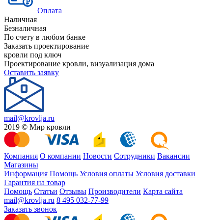
Оплата
Наличная
Безналичная
По счету в любом банке
Заказать проектирование
кровли под ключ
Проектирование кровли, визуализация дома
Оставить заявку
mail@krovlja.ru
2019 © Мир кровли
Компания
О компании
Новости
Сотрудники
Вакансии
Магазины
Информация
Помощь
Условия оплаты
Условия доставки
Гарантия на товар
Помощь
Статьи
Отзывы
Производители
Карта сайта
mail@krovlja.ru
8 495 032-77-99
Заказать звонок