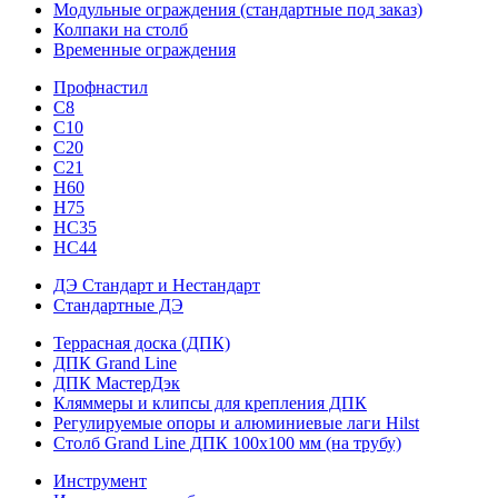
Модульные ограждения (стандартные под заказ)
Колпаки на столб
Временные ограждения
Профнастил
С8
С10
С20
С21
H60
H75
HС35
НС44
ДЭ Стандарт и Нестандарт
Стандартные ДЭ
Террасная доска (ДПК)
ДПК Grand Line
ДПК МастерДэк
Кляммеры и клипсы для крепления ДПК
Регулируемые опоры и алюминиевые лаги Hilst
Столб Grand Line ДПК 100х100 мм (на трубу)
Инструмент