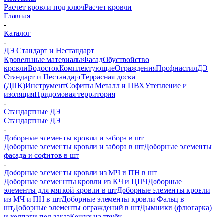
Расчет кровли под ключ
Расчет кровли
Главная
-
Каталог
-
ДЭ Стандарт и Нестандарт
Кровельные материалы
Фасад
Обустройство
кровли
Водосток
Комплектующие
Ограждения
Профнастил
ДЭ
Стандарт и Нестандарт
Террасная доска
(ДПК)
Инструмент
Софиты Металл и ПВХ
Утепление и
изоляция
Придомовая территория
-
Стандартные ДЭ
Стандартные ДЭ
-
Доборные элементы кровли и забора в шт
Доборные элементы кровли и забора в шт
Доборные элементы
фасада и софитов в шт
-
Доборные элементы кровли из МЧ и ПН в шт
Доборные элеменнты кровли из КЧ и ЦПЧ
Доборные
элементы для мягкой кровли в шт
Доборные элементы кровли
из МЧ и ПН в шт
Доборные элементы кровли Фальц в
шт
Доборные элементы ограждений в шт
Дымники (флюгарка)
и колпаки под заказ
Кожух на трубу