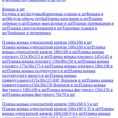
-
Коньки в шт
Ендовы в шт
Заглушки
Карнизные планки в шт
Коньки в
шт
Модуль обхода трубы
Планка капельник в шт
Планки
лобовые в шт
Планки мансардные в шт
Планки примыкания в
шт
Планки снегозадержания в шт
Торцевые планки в
шт
Тройники и четверники
-
Планка конька односкатной кровли 160х160 в шт
Планка конька односкатной кровли 160х160 в шт
Планка
конька односкатной кровли 180х160 в шт
Планка конька
плоского 115х30х115 в шт
Планка конька плоского 145х145 в
шт
Планка конька плоского 150х40х150 в шт
Планка конька
плоского 175х50х175 в шт
Планка конька плоского 190х190 в
шт
Планка конька полукруглого в шт
Планка конька
полукруглого малого в шт
Планка конька
прямоугольного115х30х115 ЮГ, Воронеж в шт
Планка конька
прямоугольного150х30х150 Воронеж в шт
Планка конька
фигурного 100x100 в шт
Планка конька фигурного 150x150 в
шт
Планка конька фигурного 70x70 в шт
-
Планка конька односкатной кровли 160х160 0,5 в шт
Планка конька односкатной кровли 160х160 0,35 в шт
Планка
конька односкатной кровли 160х160 0,4 в шт
Планка конька