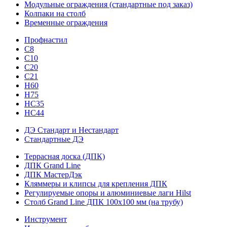
Модульные ограждения (стандартные под заказ)
Колпаки на столб
Временные ограждения
Профнастил
С8
С10
С20
С21
H60
H75
HС35
НС44
ДЭ Стандарт и Нестандарт
Стандартные ДЭ
Террасная доска (ДПК)
ДПК Grand Line
ДПК МастерДэк
Кляммеры и клипсы для крепления ДПК
Регулируемые опоры и алюминиевые лаги Hilst
Столб Grand Line ДПК 100х100 мм (на трубу)
Инструмент