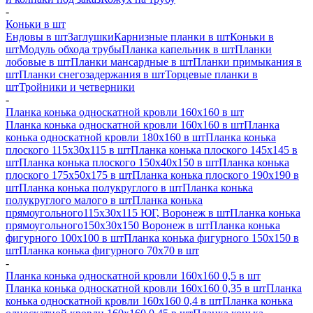
-
Коньки в шт
Ендовы в шт
Заглушки
Карнизные планки в шт
Коньки в
шт
Модуль обхода трубы
Планка капельник в шт
Планки
лобовые в шт
Планки мансардные в шт
Планки примыкания в
шт
Планки снегозадержания в шт
Торцевые планки в
шт
Тройники и четверники
-
Планка конька односкатной кровли 160х160 в шт
Планка конька односкатной кровли 160х160 в шт
Планка
конька односкатной кровли 180х160 в шт
Планка конька
плоского 115х30х115 в шт
Планка конька плоского 145х145 в
шт
Планка конька плоского 150х40х150 в шт
Планка конька
плоского 175х50х175 в шт
Планка конька плоского 190х190 в
шт
Планка конька полукруглого в шт
Планка конька
полукруглого малого в шт
Планка конька
прямоугольного115х30х115 ЮГ, Воронеж в шт
Планка конька
прямоугольного150х30х150 Воронеж в шт
Планка конька
фигурного 100x100 в шт
Планка конька фигурного 150x150 в
шт
Планка конька фигурного 70x70 в шт
-
Планка конька односкатной кровли 160х160 0,5 в шт
Планка конька односкатной кровли 160х160 0,35 в шт
Планка
конька односкатной кровли 160х160 0,4 в шт
Планка конька