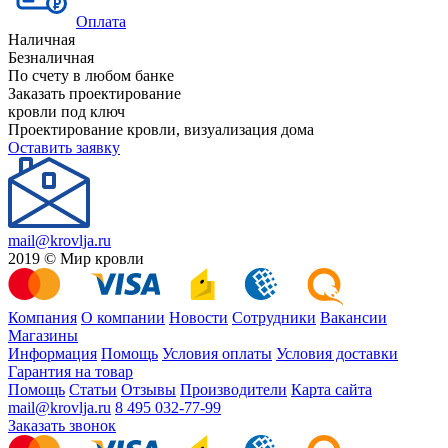
Оплата
Наличная
Безналичная
По счету в любом банке
Заказать проектирование
кровли под ключ
Проектирование кровли, визуализация дома
Оставить заявку
mail@krovlja.ru
2019 © Мир кровли
Компания
О компании
Новости
Сотрудники
Вакансии
Магазины
Информация
Помощь
Условия оплаты
Условия доставки
Гарантия на товар
Помощь
Статьи
Отзывы
Производители
Карта сайта
mail@krovlja.ru
8 495 032-77-99
Заказать звонок