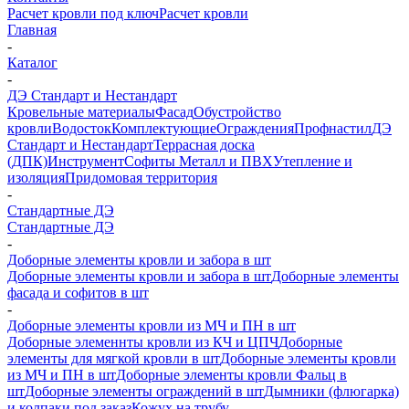
Расчет кровли под ключ
Расчет кровли
Главная
-
Каталог
-
ДЭ Стандарт и Нестандарт
Кровельные материалы
Фасад
Обустройство
кровли
Водосток
Комплектующие
Ограждения
Профнастил
ДЭ
Стандарт и Нестандарт
Террасная доска
(ДПК)
Инструмент
Софиты Металл и ПВХ
Утепление и
изоляция
Придомовая территория
-
Стандартные ДЭ
Стандартные ДЭ
-
Доборные элементы кровли и забора в шт
Доборные элементы кровли и забора в шт
Доборные элементы
фасада и софитов в шт
-
Доборные элементы кровли из МЧ и ПН в шт
Доборные элеменнты кровли из КЧ и ЦПЧ
Доборные
элементы для мягкой кровли в шт
Доборные элементы кровли
из МЧ и ПН в шт
Доборные элементы кровли Фальц в
шт
Доборные элементы ограждений в шт
Дымники (флюгарка)
и колпаки под заказ
Кожух на трубу