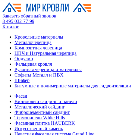
Заказать обратный звонок
8 495 032-77-99
Каталог
Кровельные материалы
Металлочерепица
Композитная черепица
ЦПЧ и Натуральная черепица
Ондулин
Фальцевая кровля
Рулонная черепица и материалы
Софиты Металл и ПВХ
Шифер
Битумные и полимерные материалы для гидроизоляции
Фасад
Виниловый сайдинг и панели
Металлический сайдинг
Фиброцементный сайдинг
Термопанели White Hills
Фасадная плитка HAUBERK
Искусственный камень
Навесная фасадная система Grand Line