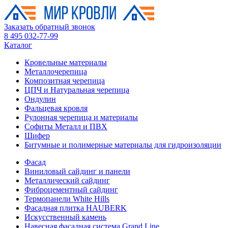
Заказать обратный звонок
8 495 032-77-99
Каталог
Кровельные материалы
Металлочерепица
Композитная черепица
ЦПЧ и Натуральная черепица
Ондулин
Фальцевая кровля
Рулонная черепица и материалы
Софиты Металл и ПВХ
Шифер
Битумные и полимерные материалы для гидроизоляции
Фасад
Виниловый сайдинг и панели
Металлический сайдинг
Фиброцементный сайдинг
Термопанели White Hills
Фасадная плитка HAUBERK
Искусственный камень
Навесная фасадная система Grand Line