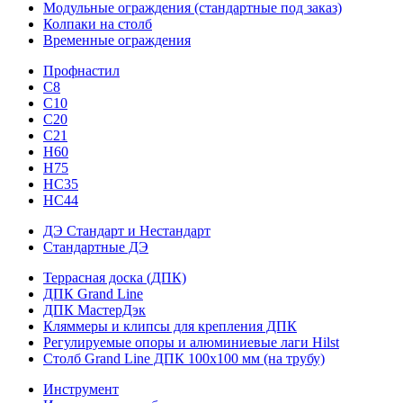
Модульные ограждения (стандартные под заказ)
Колпаки на столб
Временные ограждения
Профнастил
С8
С10
С20
С21
H60
H75
HС35
НС44
ДЭ Стандарт и Нестандарт
Стандартные ДЭ
Террасная доска (ДПК)
ДПК Grand Line
ДПК МастерДэк
Кляммеры и клипсы для крепления ДПК
Регулируемые опоры и алюминиевые лаги Hilst
Столб Grand Line ДПК 100х100 мм (на трубу)
Инструмент