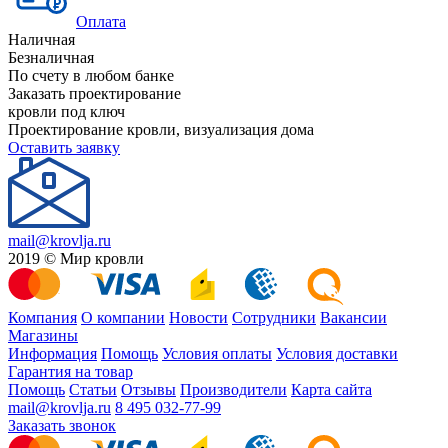
Оплата
Наличная
Безналичная
По счету в любом банке
Заказать проектирование
кровли под ключ
Проектирование кровли, визуализация дома
Оставить заявку
mail@krovlja.ru
2019 © Мир кровли
Компания
О компании
Новости
Сотрудники
Вакансии
Магазины
Информация
Помощь
Условия оплаты
Условия доставки
Гарантия на товар
Помощь
Статьи
Отзывы
Производители
Карта сайта
mail@krovlja.ru
8 495 032-77-99
Заказать звонок