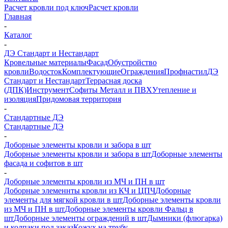
Расчет кровли под ключ
Расчет кровли
Главная
-
Каталог
-
ДЭ Стандарт и Нестандарт
Кровельные материалы
Фасад
Обустройство
кровли
Водосток
Комплектующие
Ограждения
Профнастил
ДЭ
Стандарт и Нестандарт
Террасная доска
(ДПК)
Инструмент
Софиты Металл и ПВХ
Утепление и
изоляция
Придомовая территория
-
Стандартные ДЭ
Стандартные ДЭ
-
Доборные элементы кровли и забора в шт
Доборные элементы кровли и забора в шт
Доборные элементы
фасада и софитов в шт
-
Доборные элементы кровли из МЧ и ПН в шт
Доборные элеменнты кровли из КЧ и ЦПЧ
Доборные
элементы для мягкой кровли в шт
Доборные элементы кровли
из МЧ и ПН в шт
Доборные элементы кровли Фальц в
шт
Доборные элементы ограждений в шт
Дымники (флюгарка)
и колпаки под заказ
Кожух на трубу