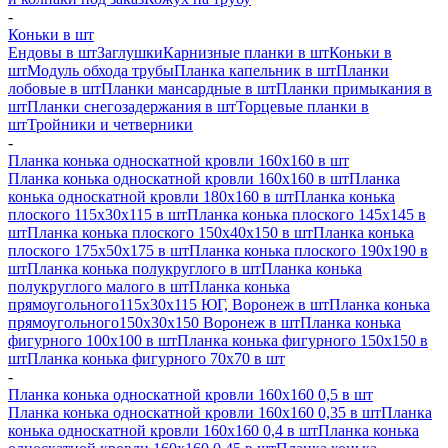
-
Коньки в шт
Ендовы в шт
Заглушки
Карнизные планки в шт
Коньки в
шт
Модуль обхода трубы
Планка капельник в шт
Планки
лобовые в шт
Планки мансардные в шт
Планки примыкания в
шт
Планки снегозадержания в шт
Торцевые планки в
шт
Тройники и четверники
-
Планка конька односкатной кровли 160х160 в шт
Планка конька односкатной кровли 160х160 в шт
Планка
конька односкатной кровли 180х160 в шт
Планка конька
плоского 115х30х115 в шт
Планка конька плоского 145х145 в
шт
Планка конька плоского 150х40х150 в шт
Планка конька
плоского 175х50х175 в шт
Планка конька плоского 190х190 в
шт
Планка конька полукруглого в шт
Планка конька
полукруглого малого в шт
Планка конька
прямоугольного115х30х115 ЮГ, Воронеж в шт
Планка конька
прямоугольного150х30х150 Воронеж в шт
Планка конька
фигурного 100x100 в шт
Планка конька фигурного 150x150 в
шт
Планка конька фигурного 70x70 в шт
-
Планка конька односкатной кровли 160х160 0,5 в шт
Планка конька односкатной кровли 160х160 0,35 в шт
Планка
конька односкатной кровли 160х160 0,4 в шт
Планка конька