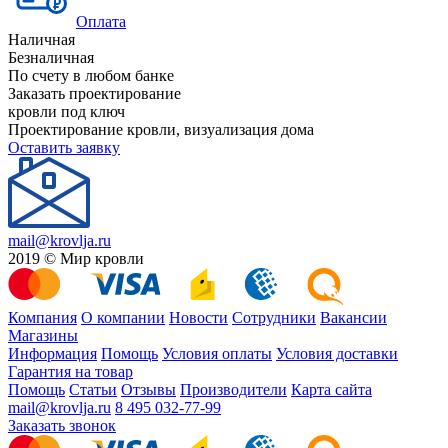
Оплата
Наличная
Безналичная
По счету в любом банке
Заказать проектирование
кровли под ключ
Проектирование кровли, визуализация дома
Оставить заявку
mail@krovlja.ru
2019 © Мир кровли
Компания
О компании
Новости
Сотрудники
Вакансии
Магазины
Информация
Помощь
Условия оплаты
Условия доставки
Гарантия на товар
Помощь
Статьи
Отзывы
Производители
Карта сайта
mail@krovlja.ru
8 495 032-77-99
Заказать звонок