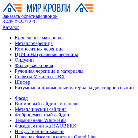
Заказать обратный звонок
8 495 032-77-99
Каталог
Кровельные материалы
Металлочерепица
Композитная черепица
ЦПЧ и Натуральная черепица
Ондулин
Фальцевая кровля
Рулонная черепица и материалы
Софиты Металл и ПВХ
Шифер
Битумные и полимерные материалы для гидроизоляции
Фасад
Виниловый сайдинг и панели
Металлический сайдинг
Фиброцементный сайдинг
Термопанели White Hills
Фасадная плитка HAUBERK
Искусственный камень
Навесная фасадная система Grand Line