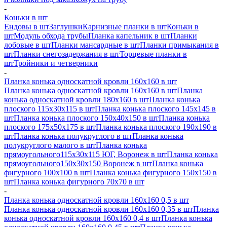
-
Коньки в шт
Ендовы в шт
Заглушки
Карнизные планки в шт
Коньки в
шт
Модуль обхода трубы
Планка капельник в шт
Планки
лобовые в шт
Планки мансардные в шт
Планки примыкания в
шт
Планки снегозадержания в шт
Торцевые планки в
шт
Тройники и четверники
-
Планка конька односкатной кровли 160х160 в шт
Планка конька односкатной кровли 160х160 в шт
Планка
конька односкатной кровли 180х160 в шт
Планка конька
плоского 115х30х115 в шт
Планка конька плоского 145х145 в
шт
Планка конька плоского 150х40х150 в шт
Планка конька
плоского 175х50х175 в шт
Планка конька плоского 190х190 в
шт
Планка конька полукруглого в шт
Планка конька
полукруглого малого в шт
Планка конька
прямоугольного115х30х115 ЮГ, Воронеж в шт
Планка конька
прямоугольного150х30х150 Воронеж в шт
Планка конька
фигурного 100x100 в шт
Планка конька фигурного 150x150 в
шт
Планка конька фигурного 70x70 в шт
-
Планка конька односкатной кровли 160х160 0,5 в шт
Планка конька односкатной кровли 160х160 0,35 в шт
Планка
конька односкатной кровли 160х160 0,4 в шт
Планка конька