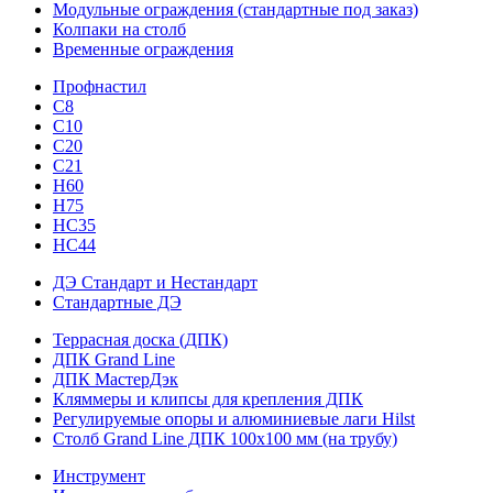
Модульные ограждения (стандартные под заказ)
Колпаки на столб
Временные ограждения
Профнастил
С8
С10
С20
С21
H60
H75
HС35
НС44
ДЭ Стандарт и Нестандарт
Стандартные ДЭ
Террасная доска (ДПК)
ДПК Grand Line
ДПК МастерДэк
Кляммеры и клипсы для крепления ДПК
Регулируемые опоры и алюминиевые лаги Hilst
Столб Grand Line ДПК 100х100 мм (на трубу)
Инструмент