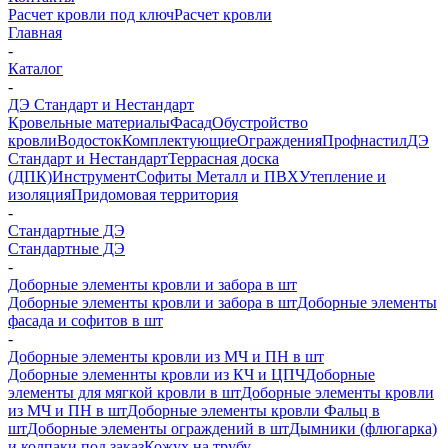
Расчет кровли под ключ
Расчет кровли
Главная
-
Каталог
-
ДЭ Стандарт и Нестандарт
Кровельные материалы
Фасад
Обустройство
кровли
Водосток
Комплектующие
Ограждения
Профнастил
ДЭ
Стандарт и Нестандарт
Террасная доска
(ДПК)
Инструмент
Софиты Металл и ПВХ
Утепление и
изоляция
Придомовая территория
-
Стандартные ДЭ
Стандартные ДЭ
-
Доборные элементы кровли и забора в шт
Доборные элементы кровли и забора в шт
Доборные элементы
фасада и софитов в шт
-
Доборные элементы кровли из МЧ и ПН в шт
Доборные элеменнты кровли из КЧ и ЦПЧ
Доборные
элементы для мягкой кровли в шт
Доборные элементы кровли
из МЧ и ПН в шт
Доборные элементы кровли Фальц в
шт
Доборные элементы ограждений в шт
Дымники (флюгарка)
и колпаки под заказ
Кожух на трубу