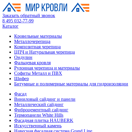
Заказать обратный звонок
8 495 032-77-99
Каталог
Кровельные материалы
Металлочерепица
Композитная черепица
ЦПЧ и Натуральная черепица
Ондулин
Фальцевая кровля
Рулонная черепица и материалы
Софиты Металл и ПВХ
Шифер
Битумные и полимерные материалы для гидроизоляции
Фасад
Виниловый сайдинг и панели
Металлический сайдинг
Фиброцементный сайдинг
Термопанели White Hills
Фасадная плитка HAUBERK
Искусственный камень
Навесная фасадная система Grand Line