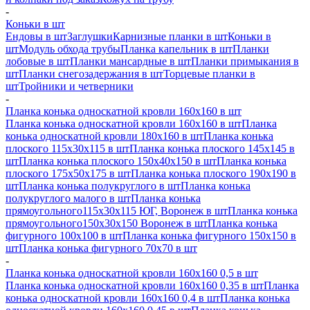
-
Коньки в шт
Ендовы в шт
Заглушки
Карнизные планки в шт
Коньки в
шт
Модуль обхода трубы
Планка капельник в шт
Планки
лобовые в шт
Планки мансардные в шт
Планки примыкания в
шт
Планки снегозадержания в шт
Торцевые планки в
шт
Тройники и четверники
-
Планка конька односкатной кровли 160х160 в шт
Планка конька односкатной кровли 160х160 в шт
Планка
конька односкатной кровли 180х160 в шт
Планка конька
плоского 115х30х115 в шт
Планка конька плоского 145х145 в
шт
Планка конька плоского 150х40х150 в шт
Планка конька
плоского 175х50х175 в шт
Планка конька плоского 190х190 в
шт
Планка конька полукруглого в шт
Планка конька
полукруглого малого в шт
Планка конька
прямоугольного115х30х115 ЮГ, Воронеж в шт
Планка конька
прямоугольного150х30х150 Воронеж в шт
Планка конька
фигурного 100x100 в шт
Планка конька фигурного 150x150 в
шт
Планка конька фигурного 70x70 в шт
-
Планка конька односкатной кровли 160х160 0,5 в шт
Планка конька односкатной кровли 160х160 0,35 в шт
Планка
конька односкатной кровли 160х160 0,4 в шт
Планка конька