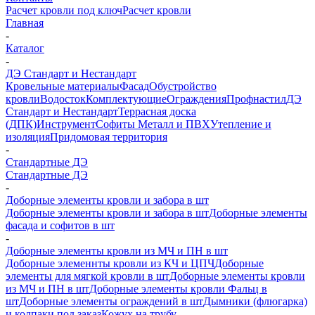
Расчет кровли под ключ
Расчет кровли
Главная
-
Каталог
-
ДЭ Стандарт и Нестандарт
Кровельные материалы
Фасад
Обустройство
кровли
Водосток
Комплектующие
Ограждения
Профнастил
ДЭ
Стандарт и Нестандарт
Террасная доска
(ДПК)
Инструмент
Софиты Металл и ПВХ
Утепление и
изоляция
Придомовая территория
-
Стандартные ДЭ
Стандартные ДЭ
-
Доборные элементы кровли и забора в шт
Доборные элементы кровли и забора в шт
Доборные элементы
фасада и софитов в шт
-
Доборные элементы кровли из МЧ и ПН в шт
Доборные элеменнты кровли из КЧ и ЦПЧ
Доборные
элементы для мягкой кровли в шт
Доборные элементы кровли
из МЧ и ПН в шт
Доборные элементы кровли Фальц в
шт
Доборные элементы ограждений в шт
Дымники (флюгарка)
и колпаки под заказ
Кожух на трубу