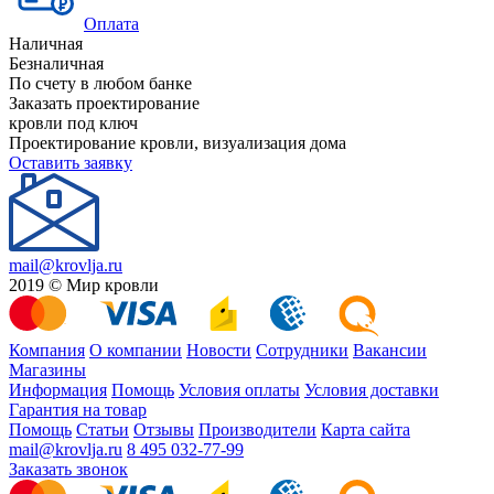
Оплата
Наличная
Безналичная
По счету в любом банке
Заказать проектирование
кровли под ключ
Проектирование кровли, визуализация дома
Оставить заявку
mail@krovlja.ru
2019 © Мир кровли
Компания
О компании
Новости
Сотрудники
Вакансии
Магазины
Информация
Помощь
Условия оплаты
Условия доставки
Гарантия на товар
Помощь
Статьи
Отзывы
Производители
Карта сайта
mail@krovlja.ru
8 495 032-77-99
Заказать звонок