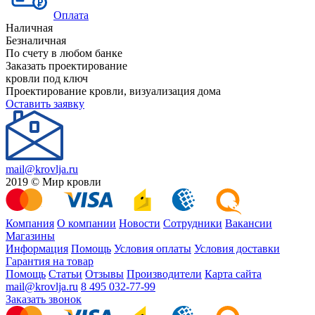
Оплата
Наличная
Безналичная
По счету в любом банке
Заказать проектирование
кровли под ключ
Проектирование кровли, визуализация дома
Оставить заявку
mail@krovlja.ru
2019 © Мир кровли
Компания
О компании
Новости
Сотрудники
Вакансии
Магазины
Информация
Помощь
Условия оплаты
Условия доставки
Гарантия на товар
Помощь
Статьи
Отзывы
Производители
Карта сайта
mail@krovlja.ru
8 495 032-77-99
Заказать звонок