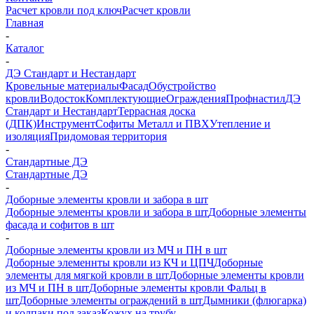
Расчет кровли под ключ
Расчет кровли
Главная
-
Каталог
-
ДЭ Стандарт и Нестандарт
Кровельные материалы
Фасад
Обустройство
кровли
Водосток
Комплектующие
Ограждения
Профнастил
ДЭ
Стандарт и Нестандарт
Террасная доска
(ДПК)
Инструмент
Софиты Металл и ПВХ
Утепление и
изоляция
Придомовая территория
-
Стандартные ДЭ
Стандартные ДЭ
-
Доборные элементы кровли и забора в шт
Доборные элементы кровли и забора в шт
Доборные элементы
фасада и софитов в шт
-
Доборные элементы кровли из МЧ и ПН в шт
Доборные элеменнты кровли из КЧ и ЦПЧ
Доборные
элементы для мягкой кровли в шт
Доборные элементы кровли
из МЧ и ПН в шт
Доборные элементы кровли Фальц в
шт
Доборные элементы ограждений в шт
Дымники (флюгарка)
и колпаки под заказ
Кожух на трубу