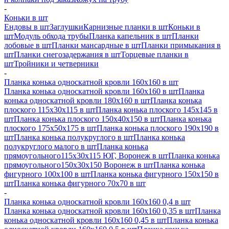
-
Коньки в шт
Ендовы в шт
Заглушки
Карнизные планки в шт
Коньки в
шт
Модуль обхода трубы
Планка капельник в шт
Планки
лобовые в шт
Планки мансардные в шт
Планки примыкания в
шт
Планки снегозадержания в шт
Торцевые планки в
шт
Тройники и четверники
-
Планка конька односкатной кровли 160х160 в шт
Планка конька односкатной кровли 160х160 в шт
Планка
конька односкатной кровли 180х160 в шт
Планка конька
плоского 115х30х115 в шт
Планка конька плоского 145х145 в
шт
Планка конька плоского 150х40х150 в шт
Планка конька
плоского 175х50х175 в шт
Планка конька плоского 190х190 в
шт
Планка конька полукруглого в шт
Планка конька
полукруглого малого в шт
Планка конька
прямоугольного115х30х115 ЮГ, Воронеж в шт
Планка конька
прямоугольного150х30х150 Воронеж в шт
Планка конька
фигурного 100x100 в шт
Планка конька фигурного 150x150 в
шт
Планка конька фигурного 70x70 в шт
-
Планка конька односкатной кровли 160х160 0,4 в шт
Планка конька односкатной кровли 160х160 0,35 в шт
Планка
конька односкатной кровли 160х160 0,45 в шт
Планка конька