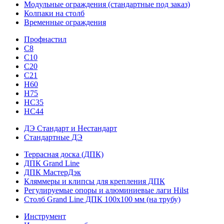
Модульные ограждения (стандартные под заказ)
Колпаки на столб
Временные ограждения
Профнастил
С8
С10
С20
С21
H60
H75
HС35
НС44
ДЭ Стандарт и Нестандарт
Стандартные ДЭ
Террасная доска (ДПК)
ДПК Grand Line
ДПК МастерДэк
Кляммеры и клипсы для крепления ДПК
Регулируемые опоры и алюминиевые лаги Hilst
Столб Grand Line ДПК 100х100 мм (на трубу)
Инструмент