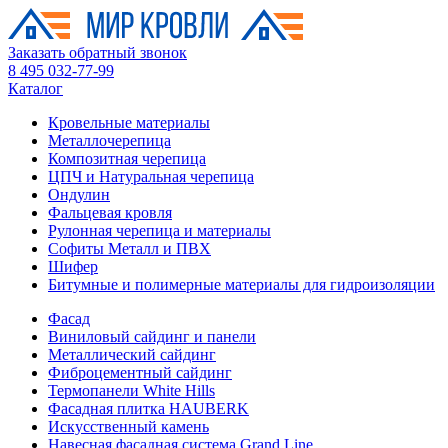
Заказать обратный звонок
8 495 032-77-99
Каталог
Кровельные материалы
Металлочерепица
Композитная черепица
ЦПЧ и Натуральная черепица
Ондулин
Фальцевая кровля
Рулонная черепица и материалы
Софиты Металл и ПВХ
Шифер
Битумные и полимерные материалы для гидроизоляции
Фасад
Виниловый сайдинг и панели
Металлический сайдинг
Фиброцементный сайдинг
Термопанели White Hills
Фасадная плитка HAUBERK
Искусственный камень
Навесная фасадная система Grand Line